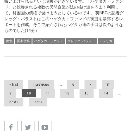
吸い上げられるという現象が起きています。「ハゲタカ・ファン
ド」と総称される複数の民間企業が法の抜け道をうまく利用し
て、貧困国の債権で儲けようとしているのです。 英BBCの記者グ
レッグ・パラストはこのハゲタカ・ファンドの実態を暴露するレ
ポートを作成。そこで紹介されたハゲタカ達の手口は次のような
ものでした(14分）
南北
国家債務
ハゲタカ・ファンド
グレッグ･パラスト
アフリカ
Pages
« first
‹ previous
…
6
7
8
9
10
11
12
13
14
…
next ›
last »