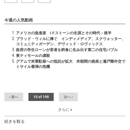
今週の人気動画
アメリカの急進派 I.F.ストーンの生涯とその時代－後半
ブラッド・ウィルに捧ぐ インディメディア、スクウォッター、
コミュニティガーデン、デヴィッド・ロヴィックス
政府の学生ローンが若者を餌食に生み出す第二の住宅バブル
東ティモールの虐殺
グアムで米軍駐留への抵抗が拡大 米朝間の挑発と瀬戸際外交で
ミサイル着弾の危機
‹ 前へ
10 of 190
次へ ›
さらに
続きを観る