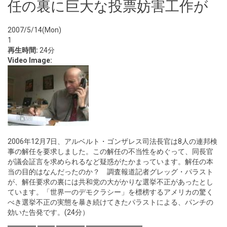
任の裏に巨大な投票妨害工作が
2007/5/14(Mon)
1
再生時間:
24分
Video Image:
2006年12月7日、アルベルト・ゴンザレス司法長官は8人の連邦検
事の解任を要求しました。この解任の不当性をめぐって、同長官
が議会証言を求められるなど疑惑がたかまっています。解任の本
当の目的はなんだったのか？ 調査報道記者グレッグ・パラスト
が、解任要求の裏には共和党の大がかりな選挙不正があったとし
ています。「世界一のデモクラシー」を標榜するアメリカの驚く
べき選挙不正の実態を暴き続けてきたパラストによる、パンチの
効いた告発です。(24分）