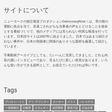
サイトについて
ニューヨークの独立報道プロダクションDemocracyNow！は、草の根の
運動に焦点を当て、見過ごされがちな当事者の声をとどけることを使命
とする番組づくりで、他のメディアには見られない特異な報道を行って
います。日本語サイトは2007年に始まりました。日本ではあまり紹介さ
れない事件や、日本の視聴者に関係のありそうな題材を厳選して紹介し
ています。
字幕動画アーカイブとしても、たいへんに充実してきました。どれも内
容の濃いインタビューであり、見るたびに新しい発見があります。いろ
んな使い方ができる資料として、お役立ていただければ幸いです。
Tags
アパルトヘイト
アリ･アブニマー
カーター
ゲスト
パレスチナ
一国家解決
分離壁
エネルギー
油田開発
環境汚染
石油企業