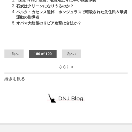
【Express】広島、被災地にすばやい救援体制
石炭はクリーンになりうるのか？
ベルタ・カセレス追悼 ホンジュラスで暗殺された先住民＆環境
運動の指導者
オバマ大統領のリビア攻撃は合法か？
‹ 前へ
180 of 190
次へ ›
さらに
続きを観る