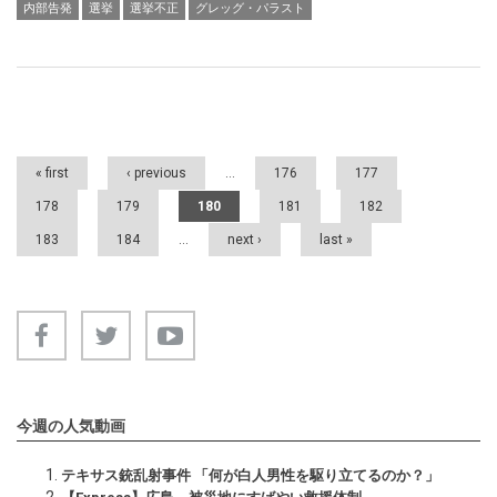
内部告発
選挙
選挙不正
グレッグ・パラスト
Pages
« first
‹ previous
…
176
177
178
179
180
181
182
183
184
…
next ›
last »
今週の人気動画
テキサス銃乱射事件 「何が白人男性を駆り立てるのか？」