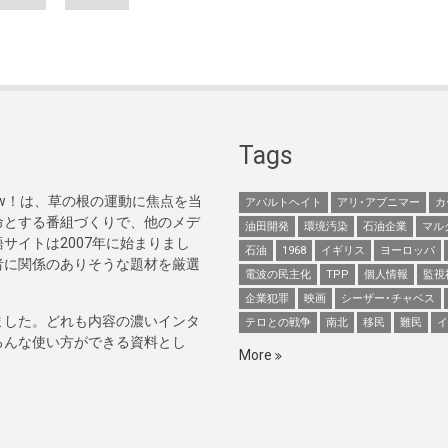
Tags
Now！は、草の根の運動に焦点を当
アパルトヘイト
アリ･アブニマー
カ
命とする番組づくりで、他のメデ
油田開発
環境汚染
石油企業
マル
サイトは2007年に始まりまし
石油
1968
イギリス
ヨーロッパ
者に関係のありそうな題材を厳選
電波の民主化
TPP
個人情報
監視
企業犯罪
映画
シーザー･チャベス
ました。どれも内容の濃いインタ
テロとの戦争
南北
移民
難民
イ
ろんな使い方ができる資料とし
More