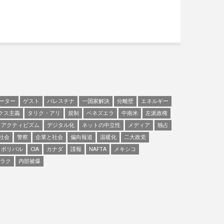
ーター
ゲスト
パレスチナ
一国家解決
分離壁
エネルギー
クス主義
タリク・アリ
規制
ベネズエラ
中南米
左派政権
アクティビズム
デジタル化
ネットの中立性
メディア
独占
社会
警察
企業と社会
偏向報道
温暖化
二大政党
ボリバル
CIA
カナダ
諜報
NAFTA
メキシコ
ラク
内部被爆