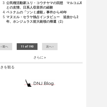
公民権活動家ユリ・コウチヤマの回想 マルコムX
との友情、日系人収容所の経験
ベトナムの「ソンミ虐殺」事件から40年
マヌエル・セラヤ独占インタビュー 追放から2
年、ホンジュラス前大統領の帰還（2）
‹ 前へ
11 of 190
次へ ›
さらに
続きを観る