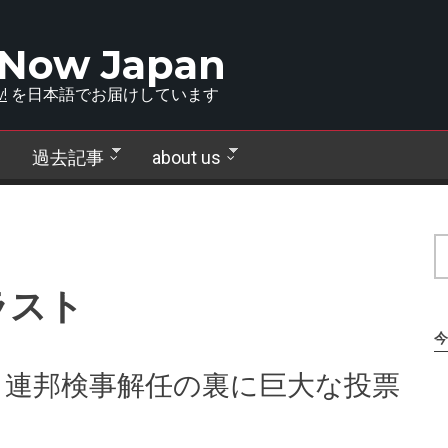
 Now Japan
!
を日本語でお届けしています
過去記事
about us
ラスト
今
 連邦検事解任の裏に巨大な投票