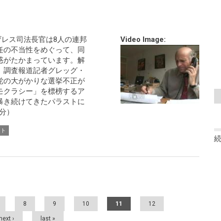
ンザレス司法長官は8人の連邦
Video Image:
任の不当性をめぐって、同
惑がたかまっています。解
 調査報道記者グレッグ・
党の大がかりな選挙不正が
モクラシー」を標榜するア
暴き続けてきたパラストに
分）
スト
8
9
10
11
12
next ›
last »