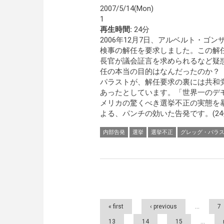
2007/5/14(Mon)
1
再生時間:
24分
2006年12月7日、アルベルト・ゴ
検事の解任を要求しました。この解
長官が議会証言を求められるなど疑
任の本当の目的はなんだったのか？
パラストが、解任要求の裏には共和
あったとしています。「世界一のデ
メリカの驚くべき選挙不正の実態を
よる、パンチの効いた告発です。(24
内部告発
選挙
選挙不正
グレッグ・パラ
Pages
« first
‹ previous
…
7
13
14
15
…