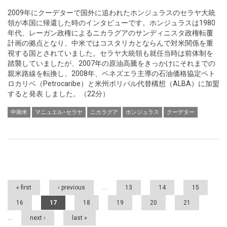
2009年にクーデターで国外に追われたホンジュラスのセラヤ大統
領が本国に帰還した時のインタビューです。ホンジュラスは1980
年代、レーガン政権によるニカラグアのサンディニスタ政権転覆
計画の拠点となり、中米ではコスタリカとならんで対米関係を重
視する国とされていました。セラヤ大統領も就任当時は前体制を
踏襲していましたが、2007年の原油高騰をきっかけにそれまでの
親米路線を転換し、2008年、ベネズエラ主導の石油価格協定ペト
ロカリベ（Petrocaribe）と米州ボリバル代替構想（ALBA）に加盟
すると発表 しました。（22分）
中南米
マニュエル･セラヤ
ニカラグア
ホンジュラス
クーデター
Pages
« first
‹ previous
…
13
14
15
16
17
18
19
20
21
…
next ›
last »