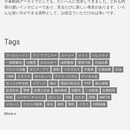
字幕動画アーカイブとしても、たいへんに充実してきました。どれも内
容の濃いインタビューであり、見るたびに新しい発見があります。いろ
んな使い方ができる資料として、お役立ていただければ幸いです。
Tags
アパルトヘイト
アリ･アブニマー
カーター
ゲスト
パレスチナ
一国家解決
分離壁
エネルギー
油田開発
環境汚染
石油企業
マルクス主義
タリク・アリ
規制
ベネズエラ
中南米
左派政権
石油
1968
イギリス
ヨーロッパ
アクティビズム
デジタル化
ネットの中立性
メディア
独占
電波の民主化
TPP
個人情報
監視社会
警察
企業と社会
偏向報道
温暖化
二大政党
企業犯罪
映画
シーザー･チャベス
ボリバル
CIA
カナダ
諜報
NAFTA
メキシコ
テロとの戦争
南北
移民
難民
イラク
内部被爆
More