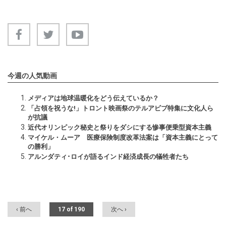
今週の人気動画
メディアは地球温暖化をどう伝えているか？
「占領を祝うな!」トロント映画祭のテルアビブ特集に文化人ら
が抗議
近代オリンピック秘史と祭りをダシにする惨事便乗型資本主義
マイケル・ムーア 医療保険制度改革法案は「資本主義にとって
の勝利」
アルンダティ･ロイが語るインド経済成長の犠牲者たち
‹ 前へ
17 of 190
次へ ›