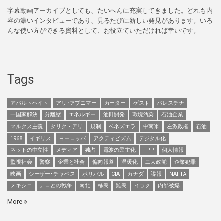
字幕動画アーカイブとしても、たいへんに充実してきました。どれも内
容の濃いインタビューであり、見るたびに新しい発見があります。いろ
んな使い方ができる資料として、お役立ていただければ幸いです。
Tags
アパルトヘイト
アリ･アブニマー
カーター
ゲスト
パレスチナ
一国家解決
分離壁
エネルギー
油田開発
環境汚染
石油企業
マルクス主義
タリク・アリ
規制
ベネズエラ
中南米
左派政権
石油
1968
イギリス
ヨーロッパ
アクティビズム
デジタル化
ネットの中立性
メディア
独占
電波の民主化
TPP
個人情報
監視社会
警察
企業と社会
偏向報道
温暖化
二大政党
企業犯罪
映画
シーザー･チャベス
ボリバル
CIA
カナダ
諜報
NAFTA
メキシコ
テロとの戦争
南北
移民
難民
イラク
内部被爆
More