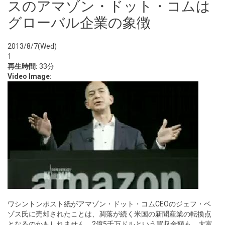
スのアマゾン・ドット・コムは
グローバル企業の象徴
2013/8/7(Wed)
1
再生時間:
33分
Video Image:
ワシントンポスト紙がアマゾン・ドット・コムCEOのジェフ・ベ
ゾス氏に売却されたことは、凋落が続く米国の新聞産業の転換点
となるのかもしれません。2億5千万ドルという買収金額も、大富