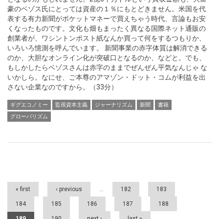
豪のベゾス氏にとっては資産の１％にもとどきません。米国を代
表する有力新聞がポケットマネーで買えちゃう時代、言論もお安
くなったものです。文化も畑もまったく異なる国際ネット通販の
創業者が、ワシントンポスト紙なんか買って何をするつもりか、
いろいろ憶測を呼んでいます。 新聞事業の赤字体質は解消できる
のか、大胆なオンライン化が突破口となるのか、などと。でも、
もしかしたらベゾスさんは赤字のままでぜんぜん平気なんじゃ な
いかしら。なにせ、ご本尊のアマゾン・ドット・コムが利益を出
さない企業なのですから。（33分）
ギグエコノミー
監視資本主義
ジャーナリズム
新聞
書籍
グローバリズム
Pages
« first
‹ previous
…
182
183
184
185
186
187
188
189
190
next ›
last »