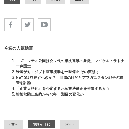
今週の人気動画
「ズコッティ公園は次世代の抵抗運動の象徴」マイケル・ラトナ
ー弁護士
米国が対エジプト軍事援助を一時停止 その実態は
NATOは存在すべきか？ 同盟の目的とアフガニスタン戦争の将
来を討論
「企業人格化」を否定するため憲法修正を推進する人々
核拡散防止条約から40年 潮目の変化か
‹ 前へ
189 of 190
次へ ›