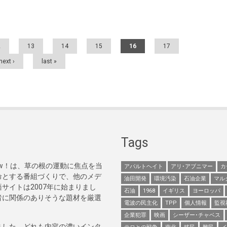
2
13
14
15
16
17
next ›
last »
Tags
Now！は、草の根の運動に焦点を当
アパルトヘイト
アリ･アブニマー
カ
命とする番組づくりで、他のメデ
油田開発
環境汚染
石油企業
マル
サイトは2007年に始まりまし
石油
1968
イギリス
ヨーロッパ
者に関係のありそうな題材を厳選
電波の民主化
TPP
個人情報
監視
企業犯罪
映画
シーザー･チャベス
ました。どれも内容の濃いインタ