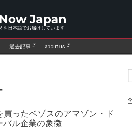
 Now Japan
!
を日本語でお届けしています
過去記事
about us
ー
今
を買ったベゾスのアマゾン・ド
ーバル企業の象徴