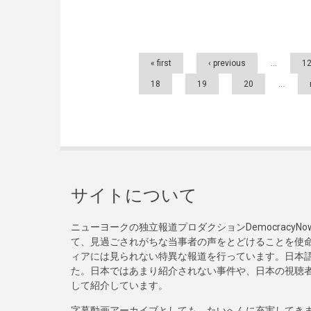
Pages
« first
‹ previous
…
1
18
19
20
…
サイトについて
ニューヨークの独立報道プロダクションDemocracy
て、見過ごされがちな当事者の声をとどけることを使
ィアには見られない特異な報道を行っています。日本語
た。日本ではあまり紹介されない事件や、日本の視聴
して紹介しています。
字幕動画アーカイブとしても、たいへんに充実してき