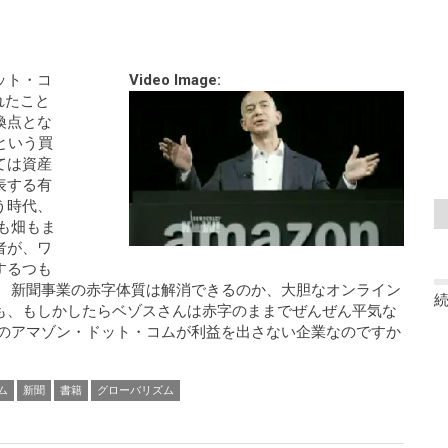
ット・コ
Video Image:
れたこと
換点とな
という買
ては資産
表する有
う時代、
も畑もま
者が、ワ
するつも
。 新聞事業の赤字体質は解消できるのか、大胆なオンライン
も、もしかしたらベゾスさんは赤字のままでぜんぜん平気な
尊のアマゾン・ドット・コムが利益を出さない企業なのですか
ム
新聞
書籍
グローバリズム