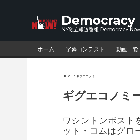
Skip to main content
Democracy
NY独立報道番組
Democracy Now
ホーム
字幕コンテスト
動画一覧
HOME
/
ギグエコノミー
ギグエコノミ
ワシントンポスト
ット・コムはグロ