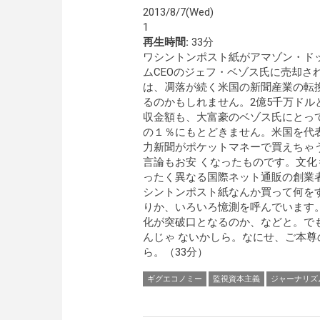
2013/8/7(Wed)
1
再生時間:
33分
ワシントンポスト紙がアマゾン・ド
ムCEOのジェフ・ベゾス氏に売却さ
は、凋落が続く米国の新聞産業の転
るのかもしれません。2億5千万ドル
収金額も、大富豪のベゾス氏にとっ
の１％にもとどきません。米国を代
力新聞がポケットマネーで買えちゃ
言論もお安 くなったものです。文化
ったく異なる国際ネット通販の創業
シントンポスト紙なんか買って何を
りか、いろいろ憶測を呼んでいます
化が突破口となるのか、などと。で
んじゃ ないかしら。なにせ、ご本
ら。（33分）
ギグエコノミー
監視資本主義
ジャーナリズ