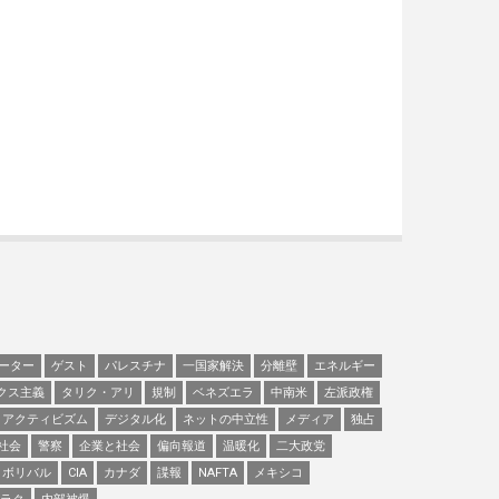
ーター
ゲスト
パレスチナ
一国家解決
分離壁
エネルギー
クス主義
タリク・アリ
規制
ベネズエラ
中南米
左派政権
アクティビズム
デジタル化
ネットの中立性
メディア
独占
社会
警察
企業と社会
偏向報道
温暖化
二大政党
ボリバル
CIA
カナダ
諜報
NAFTA
メキシコ