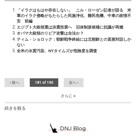
「イラクはもはや存在しない」 ニル・ローゼン記者が語る 米
軍のイラク侵略がもたらした民族浄化、難民危機、中東の政情不
安 前編
エジプト大統領選は決選投票へ 旧体制派候補に抗議が再燃
オバマ大統領のリビア攻撃は合法か？
ティム・ショロック：朝鮮戦争終結には北朝鮮との直接対話しか
ない
全米の水質汚染、NYタイムズが危険度を調査
‹ 前へ
181 of 190
次へ ›
さらに
続きを観る