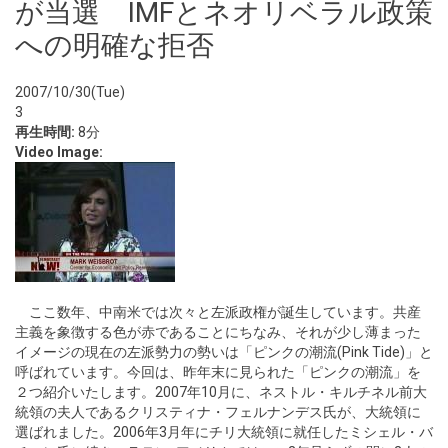
が当選 IMFとネオリベラル政策
への明確な拒否
2007/10/30(Tue)
3
再生時間:
8分
Video Image:
ここ数年、中南米では次々と左派政権が誕生しています。共産
主義を象徴する色が赤であることにちなみ、それが少し薄まった
イメージの現在の左派勢力の勢いは「ピンクの潮流(Pink Tide)」と
呼ばれています。今回は、昨年末に見られた「ピンクの潮流」を
２つ紹介いたします。2007年10月に、ネストル・キルチネル前大
統領の夫人であるクリスティナ・フェルナンデス氏が、大統領に
選ばれました。2006年3月年にチリ大統領に就任したミシェル・バ