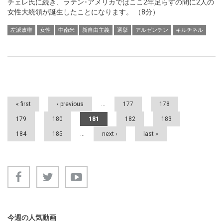
チェレ氏に続き、ラテン･アメリカではここ2年足らずの間に2人の
女性大統領が誕生したことになります。 （8分）
左派政権
女性
中南米
新自由主義
選挙
アルゼンチン
キルチネル
Pages
« first
‹ previous
…
177
178
179
180
181
182
183
184
185
…
next ›
last »
今週の人気動画