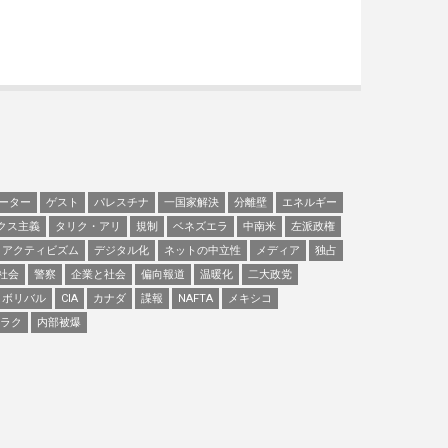
ーター
ゲスト
パレスチナ
一国家解決
分離壁
エネルギー
クス主義
タリク・アリ
規制
ベネズエラ
中南米
左派政権
アクティビズム
デジタル化
ネットの中立性
メディア
独占
社会
警察
企業と社会
偏向報道
温暖化
二大政党
ボリバル
CIA
カナダ
諜報
NAFTA
メキシコ
ラク
内部被爆