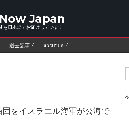
 Now Japan
!
を日本語でお届けしています
過去記事
about us
今
船団をイスラエル海軍が公海で