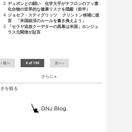
デュポンとの闘い 化学大手がテフロンのフッ素
化合物の世界的な健康リスクを隠蔽（前半）
ジョセフ・スティグリッツ クリントン候補に提
言 「米国経済のルールを書き換えよう」
「セラヤ追放クーデターの黒幕は米国」ホンジュ
ラス元閣僚が証言
‹ 前へ
6 of 190
次へ ›
さらに
続きを観る