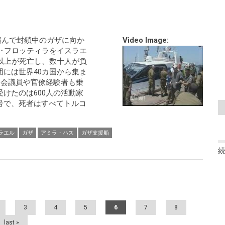
を積んで封鎖中のガザに向か
Video Image:
･フロッティラをイスラエ
以上が死亡し、数十人が負
には世界40カ国から集ま
国会議員や官僚経験者も乗
けたのは600人の活動家
号で、死者はすべてトルコ
ラエル
ガザ
アミラ・ハス
ガザ支援船
3
4
5
6
7
8
last »