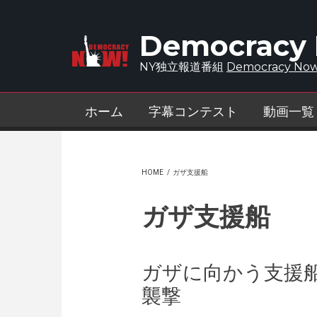
Skip to main content
Democracy
NY独立報道番組
Democracy Now
ホーム
字幕コンテスト
動画一覧
HOME
/
ガザ支援船
ガザ支援船
ガザに向かう支援
襲撃