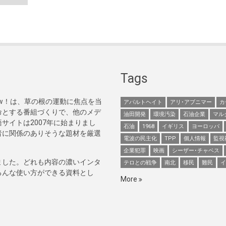
Tags
Now！は、草の根の運動に焦点を当
アパルトヘイト
アリ･アブニマー
カ
命とする番組づくりで、他のメデ
油田開発
環境汚染
石油企業
マル
サイトは2007年に始まりまし
石油
1968
イギリス
ヨーロッパ
者に関係のありそうな題材を厳選
電波の民主化
TPP
個人情報
監視
企業犯罪
映画
シーザー･チャベス
ました。どれも内容の濃いインタ
テロとの戦争
南北
移民
難民
イ
ろんな使い方ができる資料とし
More