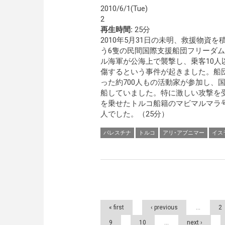
2010/6/1(Tue)
2
再生時間:
25分
2010年5月31日の未明、救援物資
う6隻の民間国際支援船団フリーダム
ル海軍が公海上で襲撃し、乗客10人
傷するという事件が起きました。船団
った約700人もの活動家が参加し、
船していました。特に激しい攻撃を受
を乗せたトルコ船籍のマビマルマラ
人でした。（25分）
パレスチナ
トルコ
アリ･アブニマー
イス
Pages
« first
‹ previous
…
2
9
10
…
next ›