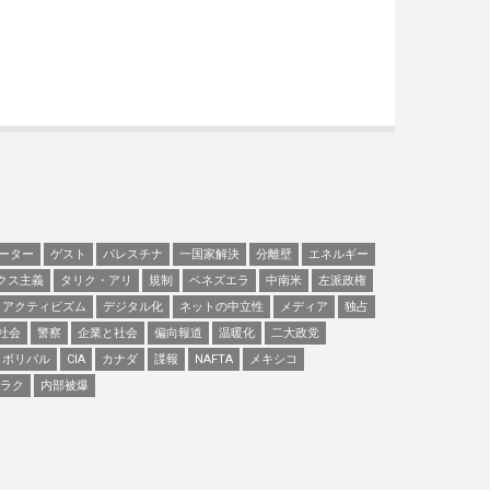
ーター
ゲスト
パレスチナ
一国家解決
分離壁
エネルギー
クス主義
タリク・アリ
規制
ベネズエラ
中南米
左派政権
アクティビズム
デジタル化
ネットの中立性
メディア
独占
社会
警察
企業と社会
偏向報道
温暖化
二大政党
ボリバル
CIA
カナダ
諜報
NAFTA
メキシコ
ラク
内部被爆