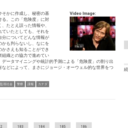
ひそかに作成し、秘密の基
Video Image:
ける。この「危険度」に対
く、たとえ誤った情報や、
れていたとしても、それを
自分についてどんな情報が
のかも判らないし、なにを
のかさえも知ることができ
警察組織との協力で進めてい
、データマイニングや統計的予測による「危険度」の割り出
有などによって、まさにジョージ・オーウェル的な世界をつ
監視社会
警察
諜報
カナダ
82
183
184
185
186