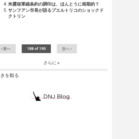
米露核軍縮条約の調印は、ほんとうに画期的？
サンフアン市長が語るプエルトリコのショックド
クトリン
‹ 前へ
188 of 190
次へ ›
さらに
続きを観る