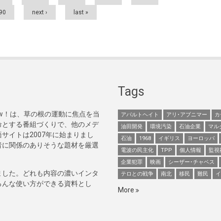
90
next ›
last »
Tags
Now！は、草の根の運動に焦点を当
アパルトヘイト
アリ･アブニマー
カ
命とする番組づくりで、他のメデ
油田開発
環境汚染
石油企業
マル
サイトは2007年に始まりまし
石油
1968
イギリス
ヨーロッパ
者に関係のありそうな題材を厳選
電波の民主化
TPP
個人情報
監視
企業犯罪
映画
シーザー･チャベス
ました。どれも内容の濃いインタ
テロとの戦争
南北
移民
難民
イ
ろんな使い方ができる資料とし
More