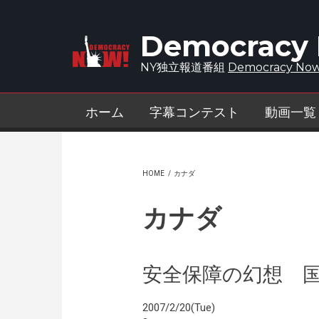
Skip to main content
Democracy
NY独立報道番組
Democracy Now
ホーム
字幕コンテスト
動画一覧
HOME
/
カナダ
カナダ
安全保障の幻想 国
2007/2/20(Tue)