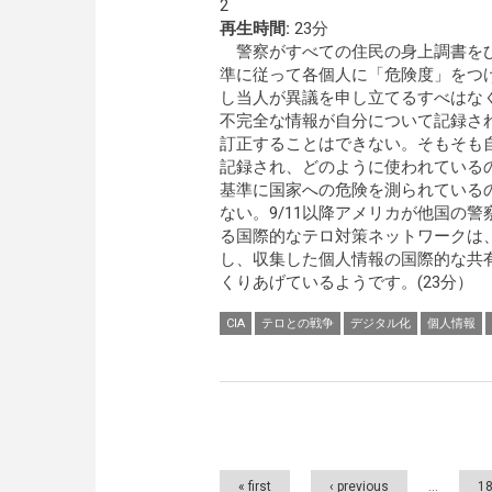
2
再生時間:
23分
警察がすべての住民の身上調書を
準に従って各個人に「危険度」をつ
し当人が異議を申し立てるすべはな
不完全な情報が自分について記録さ
訂正することはできない。そもそも
記録され、どのように使われている
基準に国家への危険を測られている
ない。9/11以降アメリカが他国の
る国際的なテロ対策ネットワークは
し、収集した個人情報の国際的な共
くりあげているようです。(23分）
CIA
テロとの戦争
デジタル化
個人情報
Pages
« first
‹ previous
…
1