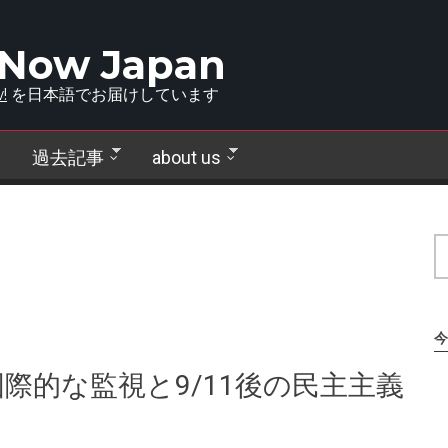
 Now Japan
!
を日本語でお届けしています
過去記事
about us
今
際的な監視と9/11後の民主主義