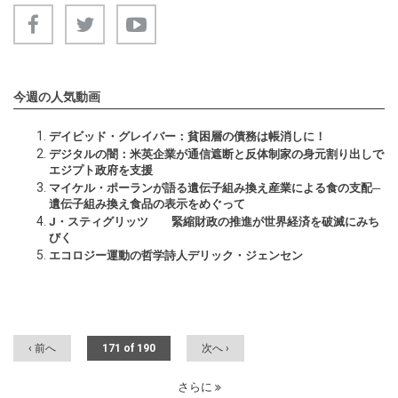
今週の人気動画
デイビッド・グレイバー：貧困層の債務は帳消しに！
デジタルの闇：米英企業が通信遮断と反体制家の身元割り出しで
エジプト政府を支援
マイケル・ポーランが語る遺伝子組み換え産業による食の支配─
遺伝子組み換え食品の表示をめぐって
J・スティグリッツ 緊縮財政の推進が世界経済を破滅にみち
びく
エコロジー運動の哲学詩人デリック・ジェンセン
‹ 前へ
171 of 190
次へ ›
さらに