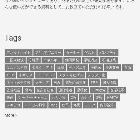
容の濃いインタビューであり、見るたびに新しい発見があります。いろ
んな使い方ができる資料として、お役立ていただければ幸いです。
Tags
アパルトヘイト
アリ･アブニマー
カーター
ゲスト
パレスチナ
一国家解決
分離壁
エネルギー
油田開発
環境汚染
石油企業
マルクス主義
タリク・アリ
規制
ベネズエラ
中南米
左派政権
石油
1968
イギリス
ヨーロッパ
アクティビズム
デジタル化
ネットの中立性
メディア
独占
電波の民主化
TPP
個人情報
監視社会
警察
企業と社会
偏向報道
温暖化
二大政党
企業犯罪
映画
シーザー･チャベス
ボリバル
CIA
カナダ
諜報
NAFTA
メキシコ
テロとの戦争
南北
移民
難民
イラク
内部被爆
More