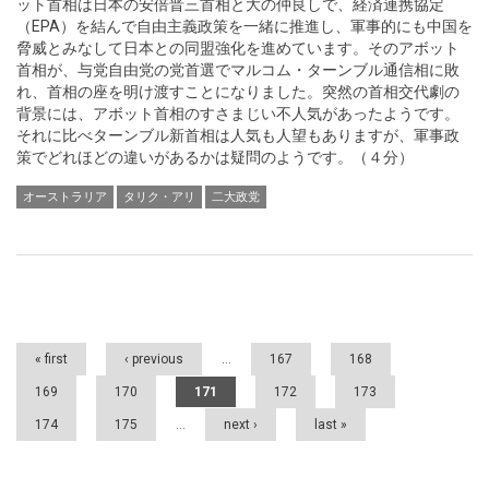
ット首相は日本の安倍晋三首相と大の仲良しで、経済連携協定
（EPA）を結んで自由主義政策を一緒に推進し、軍事的にも中国を
脅威とみなして日本との同盟強化を進めています。そのアボット
首相が、与党自由党の党首選でマルコム・ターンブル通信相に敗
れ、首相の座を明け渡すことになりました。突然の首相交代劇の
背景には、アボット首相のすさまじい不人気があったようです。
それに比べターンブル新首相は人気も人望もありますが、軍事政
策でどれほどの違いがあるかは疑問のようです。（４分）
オーストラリア
タリク・アリ
二大政党
Pages
« first
‹ previous
…
167
168
169
170
171
172
173
174
175
…
next ›
last »