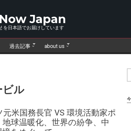
 Now Japan
!
を日本語でお届けしています
過去記事
about us
ービル
今
元米国務長官 VS 環境活動家ポ
：地球温暖化、世界の紛争、中