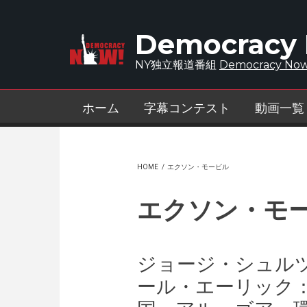
Skip to main content
Democracy
NY独立報道番組
Democracy Now
ホーム
字幕コンテスト
動画一覧
HOME
/
エクソン・モービル
エクソン・モ
ジョージ・シュルツ
ール・エーリック