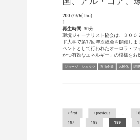
国、アル・ゴア、
2007/9/6(Thu)
1
再生時間:
30分
環境ジャーナリスト協会は、２００
ド大学で第17回年次総会を開催しま
ベントとして行われたオーロラ・フ
かつ有効なエネルギー」の模様をお伝
ジョージ・シュルツ
石油企業
温暖化
環
Pages
« first
‹ previous
…
1
187
188
189
1