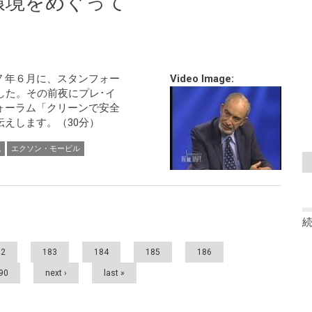
環境をめぐって
７年６月に、スタンフォー
Video Image:
した。その前夜にプレ･イ
ォーラム「クリーンで安全
えします。（30分）
境
エクソン・モービル
82
183
184
185
186
90
next ›
last »