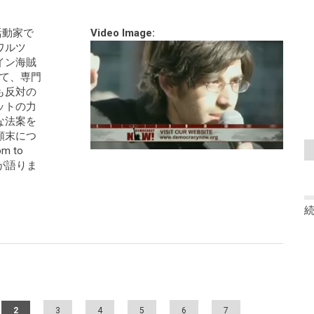
活動家で
Video Image:
ワルツ
イン海賊
して、専門
も反対の
ットの力
な法案を
顛末につ
m to
人が語りま
2
3
4
5
6
7