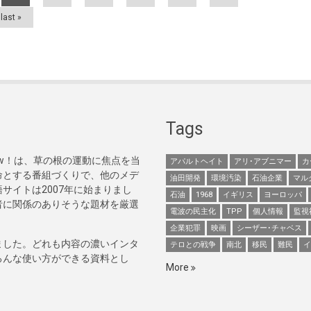
last »
Tags
Now！は、草の根の運動に焦点を当
アパルトヘイト
アリ･アブニマー
カ
命とする番組づくりで、他のメデ
油田開発
環境汚染
石油企業
マル
サイトは2007年に始まりまし
石油
1968
イギリス
ヨーロッパ
者に関係のありそうな題材を厳選
電波の民主化
TPP
個人情報
監視
企業犯罪
映画
シーザー･チャベス
ました。どれも内容の濃いインタ
テロとの戦争
南北
移民
難民
イ
ろんな使い方ができる資料とし
More