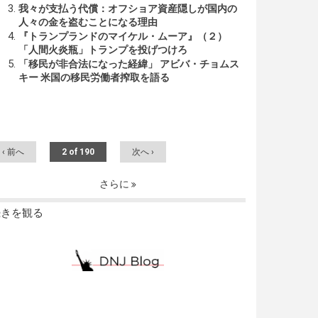
我々が支払う代償：オフショア資産隠しが国内の
人々の金を盗むことになる理由
『トランプランドのマイケル・ムーア』（２）
「人間火炎瓶」トランプを投げつけろ
「移民が非合法になった経緯」 アビバ・チョムス
キー 米国の移民労働者搾取を語る
‹ 前へ
2 of 190
次へ ›
さらに
続きを観る