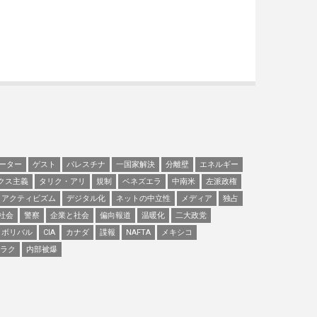
ーター
ゲスト
パレスチナ
一国家解決
分離壁
エネルギー
クス主義
タリク・アリ
規制
ベネズエラ
中南米
左派政権
アクティビズム
デジタル化
ネットの中立性
メディア
独占
社会
警察
企業と社会
偏向報道
温暖化
二大政党
ボリバル
CIA
カナダ
諜報
NAFTA
メキシコ
ラク
内部被爆