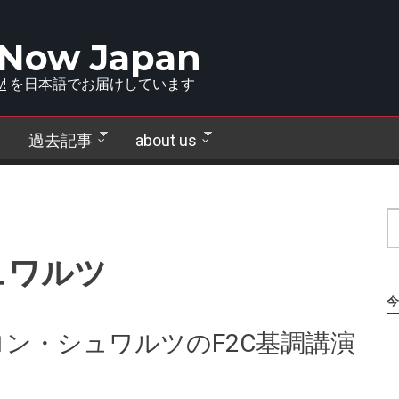
 Now Japan
!
を日本語でお届けしています
過去記事
about us
ュワルツ
今
ン・シュワルツのF2C基調講演