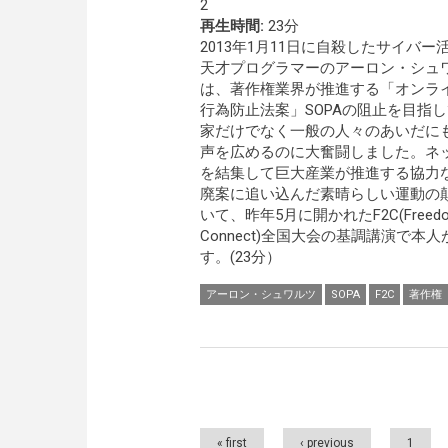
2
再生時間:
23分
2013年1月11日に自殺したサイバー
天才プログラマーのアーロン・シュ
は、著作権業界が推進する「オンラ
行為防止法案」SOPAの阻止を目指
家だけでなく一般の人々のあいだに
声を広めるのに大奮闘しました。ネ
を結集して巨大産業が推進する協力
廃案に追い込んだ素晴らしい運動の
いて、昨年5月に開かれたF2C(Freedo
Connect)全国大会の基調講演で本
す。(23分）
アーロン・シュワルツ
SOPA
F2C
著作権
Pages
« first
‹ previous
1