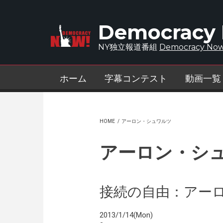
Skip to main content
Democracy
NY独立報道番組
Democracy Now
ホーム
字幕コンテスト
動画一覧
HOME
/
アーロン・シュワルツ
アーロン・シ
接続の自由：アーロ
2013/1/14(Mon)