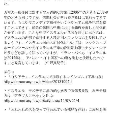
た。
ガザの一般住民に対する非人道的な攻撃は2006年のときも2008-9
年のときも同じですが、国際社会がそれを見る目は変わってきて
います。もはやマスメディア操作をいくらやっても戦争犯罪を隠
すことはできず、頼みの米国も中東における覇権を著しく弱体化
させています。こんな中でイスラエルが危険な賭けに出たのは、
イスラエルの内部で進行する人種差別とファシズムを反映してい
るようです。イスラエル国内の右傾化については、
マックス・ブ
ルーメンソール
や元イスラエル空軍の
反戦活動家ヨナタン・シャ
ピラ
などが詳しく語っていますが、イラン・パペも「イスラエル
は2014年に、アパルトヘイト国家への道を進むと決断したので
す」と発言しています。（中野真紀子）
参考 ：
・「ゴリアテ」─イスラエルで加速するレイシズム（字幕つき）
http://democracynow.jp/video/20131004-4
・イスラエル 平和デモに暴力的な妨害で負傷者多数 反デモ勢
力は「アラブ人に死を」と叫ぶ
http://democracynow.jp/dailynews/14/07/21/4
・「われわれの名を使って行われている残酷な作戦」に反対を表