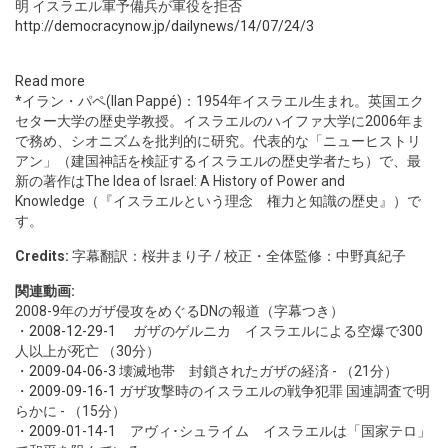
明 イスラエル軍予備兵が軍役を拒否
http://democracynow.jp/dailynews/14/07/24/3
Read more
*イラン・パペ(Ilan Pappé)：1954年イスラエル生まれ。英国エク
セター大学の歴史学教授。イスラエルのハイファ大学に2006年ま
で務め、シオニズムを批判的に研究。代表的な「ニューヒストリ
アン」（建国神話を検証するイスラエルの歴史学者たち）で、最
新の著作はThe Idea of Israel: A History of Power and
Knowledge（『イスラエルという理念 権力と知識の歴史』）で
す。
Credits:
字幕翻訳：桜井まり子 / 校正・全体監修：中野真紀子
関連動画:
2008-9年のガザ侵攻をめぐるDNの報道（字幕つき）
・
2008-12-29-1
ガザのゲルニカ イスラエルによる空爆で300
人以上が死亡 （30分）
・
2009-04-06-3
壊滅地帯 封鎖されたガザの経済 - （21分）
・
2009-09-16-1
ガザ攻撃時のイスラエルの戦争犯罪 国連調査で明
らかに - （15分）
・
2009-01-14-1
アヴィ･シュライム イスラエルは「国家テロ」