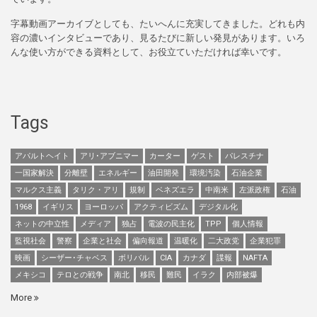
字幕動画アーカイブとしても、たいへんに充実してきました。どれも内
容の濃いインタビューであり、見るたびに新しい発見があります。いろ
んな使い方ができる資料として、お役立ていただければ幸いです。
Tags
アパルトヘイト
アリ･アブニマー
カーター
ゲスト
パレスチナ
一国家解決
分離壁
エネルギー
油田開発
環境汚染
石油企業
マルクス主義
タリク・アリ
規制
ベネズエラ
中南米
左派政権
石油
1968
イギリス
ヨーロッパ
アクティビズム
デジタル化
ネットの中立性
メディア
独占
電波の民主化
TPP
個人情報
監視社会
警察
企業と社会
偏向報道
温暖化
二大政党
企業犯罪
映画
シーザー･チャベス
ボリバル
CIA
カナダ
諜報
NAFTA
メキシコ
テロとの戦争
南北
移民
難民
イラク
内部被爆
More