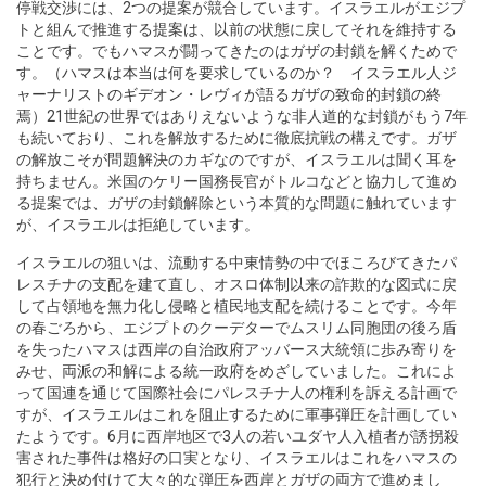
停戦交渉には、2つの提案が競合しています。イスラエルがエジプ
トと組んで推進する提案は、以前の状態に戻してそれを維持する
ことです。でもハマスが闘ってきたのはガザの封鎖を解くためで
す。（
ハマスは本当は何を要求しているのか？ イスラエル人ジ
ャーナリストのギデオン・レヴィが語るガザの致命的封鎖の終
焉
）21世紀の世界ではありえないような非人道的な封鎖がもう7年
も続いており、これを解放するために徹底抗戦の構えです。ガザ
の解放こそが問題解決のカギなのですが、イスラエルは聞く耳を
持ちません。米国のケリー国務長官がトルコなどと協力して進め
る提案では、ガザの封鎖解除という本質的な問題に触れています
が、イスラエルは拒絶しています。
イスラエルの狙いは、流動する中東情勢の中でほころびてきたパ
レスチナの支配を建て直し、オスロ体制以来の詐欺的な図式に戻
して占領地を無力化し侵略と植民地支配を続けることです。今年
の春ごろから、エジプトのクーデターでムスリム同胞団の後ろ盾
を失ったハマスは西岸の自治政府アッバース大統領に歩み寄りを
みせ、両派の和解による統一政府をめざしていました。これによ
って国連を通じて国際社会にパレスチナ人の権利を訴える計画で
すが、イスラエルはこれを阻止するために軍事弾圧を計画してい
たようです。6月に西岸地区で3人の若いユダヤ人入植者が誘拐殺
害された事件は格好の口実となり、イスラエルはこれをハマスの
犯行と決め付けて大々的な弾圧を西岸とガザの両方で進めまし