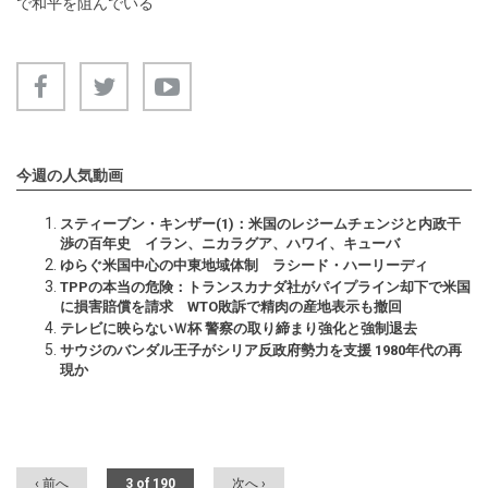
で和平を阻んでいる
今週の人気動画
スティーブン・キンザー(1)：米国のレジームチェンジと内政干
渉の百年史 イラン、ニカラグア、ハワイ、キューバ
ゆらぐ米国中心の中東地域体制 ラシード・ハーリーディ
TPPの本当の危険：トランスカナダ社がパイプライン却下で米国
に損害賠償を請求 WTO敗訴で精肉の産地表示も撤回
テレビに映らないＷ杯 警察の取り締まり強化と強制退去
サウジのバンダル王子がシリア反政府勢力を支援 1980年代の再
現か
‹ 前へ
3 of 190
次へ ›