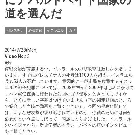
にアパルトヘイト国家の
道を選んだ
パレスチナ
経済封鎖
イスラエル
ガザ
2014/7/28(Mon)
Video No.:
3
8分
停戦交渉が停滞する中、イスラエルのガザ攻撃は激しさを増して
います。すでにパレスチナ人の死者は1100人を超え、イスラエル
兵も53人が死亡しています。意図的に一般市民を攻撃するイスラ
エルの戦争犯罪については、2008年末から2009年はじめにかけて
オバマ就任直前に行われた前回のガザ侵攻のときと同じですか
ら、とくに新しい字幕はつけていません（下の関連動画のところ
で紹介した当時の動画をご覧ください）。今回の侵攻に関して
は、いまなぜ攻撃が繰り返されているのか、停戦のためには何が
必要かという点にしぼって、簡潔にとりあげました。イスラエル
のハイファから、歴史学者のイラン・パペへの短いインタビュー
をご覧ください。