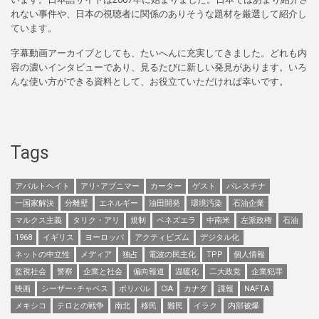
れない事件や、日本の視聴者に関係のありそうな題材を厳選して紹介し
ています。
字幕動画アーカイブとしても、たいへんに充実してきました。どれも内
容の濃いインタビューであり、見るたびに新しい発見があります。いろ
んな使い方ができる資料として、お役立ていただければ幸いです。
Tags
アパルトヘイト
アリ･アブニマー
カーター
ゲスト
パレスチナ
一国家解決
分離壁
エネルギー
油田開発
環境汚染
石油企業
マルクス主義
タリク・アリ
規制
ベネズエラ
中南米
左派政権
石油
1968
イギリス
ヨーロッパ
アクティビズム
デジタル化
ネットの中立性
メディア
独占
電波の民主化
TPP
個人情報
監視社会
警察
企業と社会
偏向報道
温暖化
二大政党
企業犯罪
映画
シーザー･チャベス
ボリバル
CIA
カナダ
諜報
NAFTA
メキシコ
テロとの戦争
南北
移民
難民
イラク
内部被爆