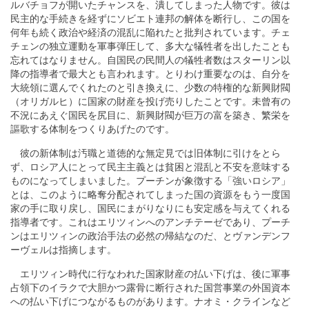
ルバチョフが開いたチャンスを、潰してしまった人物です。彼は
民主的な手続きを経ずにソビエト連邦の解体を断行し、この国を
何年も続く政治や経済の混乱に陥れたと批判されています。チェ
チェンの独立運動を軍事弾圧して、多大な犠牲者を出したことも
忘れてはなりません。自国民の民間人の犠牲者数はスターリン以
降の指導者で最大とも言われます。とりわけ重要なのは、自分を
大統領に選んでくれたのと引き換えに、少数の特権的な新興財閥
（オリガルヒ）に国家の財産を投げ売りしたことです。未曾有の
不況にあえぐ国民を尻目に、新興財閥が巨万の富を築き、繁栄を
謳歌する体制をつくりあげたのです。
彼の新体制は汚職と道徳的な無定見では旧体制に引けをとら
ず、ロシア人にとって民主主義とは貧困と混乱と不安を意味する
ものになってしまいました。プーチンが象徴する「強いロシア」
とは、このように略奪分配されてしまった国の資源をもう一度国
家の手に取り戻し、国民にまがりなりにも安定感を与えてくれる
指導者です。これはエリツィンへのアンチテーゼであり、プーチ
ンはエリツィンの政治手法の必然の帰結なのだ、とヴァンデンフ
ーヴェルは指摘します。
エリツィン時代に行なわれた国家財産の払い下げは、後に軍事
占領下のイラクで大胆かつ露骨に断行された国営事業の外国資本
への払い下げにつながるものがあります。ナオミ・クラインなど