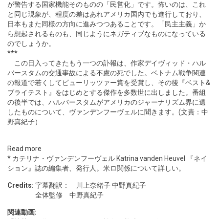
が警告する国家機能そのものの「民営化」です。怖いのは、これ
と同じ現象が、程度の差はあれアメリカ国内でも進行しており、
日本もまた同様の方向に進みつつあることです。「民主主義」か
ら想起されるものも、同じようにネガティブなものになっている
のでしょうか。
***
この日入ってきたもう一つの訃報は、作家デイヴィッド・ハル
バースタムの交通事故による不慮の死でした。ベトナム戦争関連
の報道で若くしてピューリッツァー賞を受賞し、その後『ベスト&
ブライテスト』をはじめとする傑作を多数世に出しました。番組
の後半では、ハルバースタムがアメリカのジャーナリズム界に遺
したものについて、ヴァンデンフーヴェルに聞きます。(文責：中
野真紀子）
Read more
* カテリナ・ヴァンデンフーヴェル Katrina vanden Heuvel 『ネイ
ション』誌の編集者、発行人。米ロ関係について詳しい。
Credits:
字幕翻訳： 川上奈緒子 中野真紀子
全体監修 中野真紀子
関連動画: