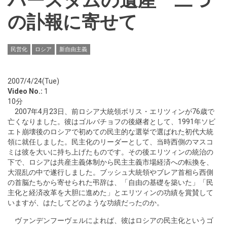
バースタムの遺産 二つ
の訃報に寄せて
民営化
ロシア
新自由主義
2007/4/24(Tue)
Video No.:
1
10分
2007年4月23日、前ロシア大統領ボリス・エリツィンが76歳で
亡くなりました。彼はゴルバチョフの後継者として、1991年ソビ
エト崩壊後のロシアで初めての民主的な選挙で選ばれた初代大統
領に就任しました。民主化のリーダーとして、当時西側のマスコ
ミは彼を大いに持ち上げたものです。その後エリツィンの統治の
下で、ロシアは共産主義体制から民主主義市場経済への転換を、
大混乱の中で遂行しました。ブッシュ大統領やブレア首相ら西側
の首脳たちから寄せられた弔辞は、「自由の基礎を築いた」「民
主化と経済改革を大胆に進めた」とエリツィンの功績を賞賛して
いますが、はたしてどのような功績だったのか。
ヴァンデンフーヴェルによれば、彼はロシアの民主化というゴ