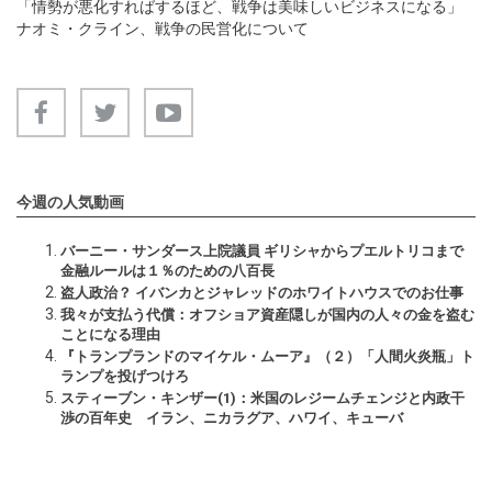
「情勢が悪化すればするほど、戦争は美味しいビジネスになる」
ナオミ・クライン、戦争の民営化について
今週の人気動画
バーニー・サンダース上院議員 ギリシャからプエルトリコまで
金融ルールは１％のための八百長
盗人政治？ イバンカとジャレッドのホワイトハウスでのお仕事
我々が支払う代償：オフショア資産隠しが国内の人々の金を盗む
ことになる理由
『トランプランドのマイケル・ムーア』（２）「人間火炎瓶」ト
ランプを投げつけろ
スティーブン・キンザー(1)：米国のレジームチェンジと内政干
渉の百年史 イラン、ニカラグア、ハワイ、キューバ