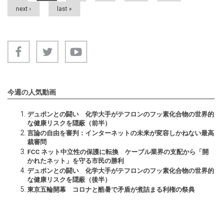
next ›
last »
今週の人気動画
デュポンとの闘い 化学大手がテフロンのフッ素化合物の世界的
な健康リスクを隠蔽（前半）
言論の自由を審判：インターネットの未来が変容しかねない最高
裁審問
FCC ネット中立性の保護に転換 ケーブル業界の支配から「開
かれたネット」を守る市民の勝利
デュポンとの闘い 化学大手がテフロンのフッ素化合物の世界的
な健康リスクを隠蔽（後半）
東京五輪開幕 コロナと酷暑で矛盾が煮詰まる利権の祭典