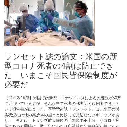
ランセット誌の論文：米国の新
型コロナ死者の4割は防止でき
た いまこそ国民皆保険制度が
必要だ
【21/02/15/3】米国では新型コロナウイルスによる死者数が50万
に近づいていますが、そんな中で死者の40割近くは回避できたと
いう報告書が出ました。医学学術誌『ランセット』は、米国の感
染状況には他の高所得の国々と比較して見逃せないギャップがあ
り、 それは、トランプ前大統領の「無能で不十分」なコロナ対
策であると同時に、数十年にわたり自滅的な公共政策が続いたた