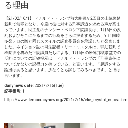
る理由
【21/02/16/1】 ドナルド・トランプ前大統領が2回目の上院弾劾
裁判で無罪となり、今度は彼に対する刑事訴追を求める声が高ま
っています。民主党のナンシー・ペロシ下院議長は、1月6日の反
乱およびそこに至るまでの行為をさらに捜査するため、9.11同時
多発テロの際と同じスタイルの調査委員会を承認したと発言しま
した。ネイション誌の司法記者エリー・ミスタルは、弾劾裁判で
検察役を務めた下院議員たちによる、1月6日の米連邦議事堂での
反乱についての証拠提示は、ドナルド・トランプの「刑事責任に
ついてかなりの説得力を持っている」と言います。「起訴をする
論拠はあると思います。少なくとも試してみるべきです」と彼は
言います。
dailynews date:
2021/2/16(Tue)
記事番号:
1
https://www.democracynow.org/2021/2/16/elie_mystal_impeachm