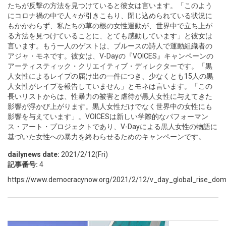
たちが反撃の方法を見つけていると彼女は言います。「このよう
にコロナ禍の中で人々が引きこもり、閉じ込められている状況に
もかかわらず、私たちの草の根の女性運動が、世界中で立ち上が
る方法を見つけていることに、とても感動しています」と彼女は
言います。もう一人のゲストは、ブルースの詩人で運動組織者の
アジャ・モネです。彼女は、V-Dayの『VOICES』キャンペーンの
アーティスティック・クリエイティブ・ディレクターです。「黒
人女性によるレイプの届け出の一件につき、少なくとも15人の黒
人女性がレイプを報告していません」とモネは言います。「この
長いリストからは、性暴力の被害と虐待が黒人女性に与えてきた
影響が浮かび上がります。黒人女性だけでなく世界中の女性にも
影響を与えています」。VOICESは新しい学際的なパフォーマン
ス・アート・プロジェクトであり、V-Dayによる黒人女性の物語に
基づいた女性への暴力を終わらせるためのキャンペーンです。
dailynews date:
2021/2/12(Fri)
記事番号:
4
https://www.democracynow.org/2021/2/12/v_day_global_rise_dome