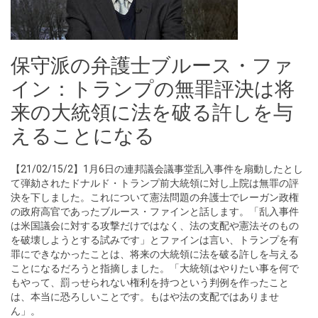
保守派の弁護士ブルース・ファ
イン：トランプの無罪評決は将
来の大統領に法を破る許しを与
えることになる
【21/02/15/2】1月6日の連邦議会議事堂乱入事件を扇動したとし
て弾劾されたドナルド・トランプ前大統領に対し上院は無罪の評
決を下しました。これについて憲法問題の弁護士でレーガン政権
の政府高官であったブルース・ファインと話します。「乱入事件
は米国議会に対する攻撃だけではなく、法の支配や憲法そのもの
を破壊しようとする試みです」とファインは言い、トランプを有
罪にできなかったことは、将来の大統領に法を破る許しを与える
ことになるだろうと指摘しました。「大統領はやりたい事を何で
もやって、罰っせられない権利を持つという判例を作ったこと
は、本当に恐ろしいことです。もはや法の支配ではありませ
ん」。