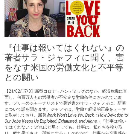
『仕事は報いてはくれない』の
著者サラ・ジャフィに聞く、害
をなす米国の労働文化と不平等
との闘い
【21/02/17/3】新型コロナ・パンデミックのなか、経済危機に直
面し、何百万人もの労働者が不安定な労働条件におかれていま
す。フリーのジャーナリストで著述家のサラ・ジャフィに、新著
について話を聞きます。ジャフィは、労働と経済的正義をテーマ
に取材しており、新著
Work Won’t Love You Back：How Devotion to
Our Jobs Keeps Us Exploited, Exhausted, and Alone
（『仕事は報い
てはくれない：:どれほど尽くしても、仕事は、私たちを搾り取
り、疲れ果てさせ、孤独にする』）のなかで、仕事から充実感を