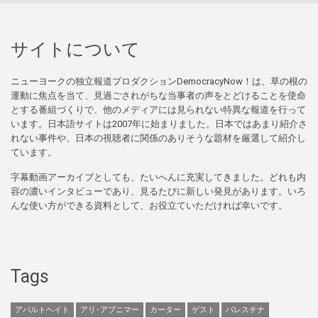
サイトについて
ニューヨークの独立報道プロダクションDemocracyNow！は、草の根の
運動に焦点を当て、見過ごされがちな当事者の声をとどけることを使命
とする番組づくりで、他のメディアには見られない特異な報道を行って
います。日本語サイトは2007年に始まりました。日本ではあまり紹介さ
れない事件や、日本の視聴者に関係のありそうな題材を厳選して紹介し
ています。
字幕動画アーカイブとしても、たいへんに充実してきました。どれも内
容の濃いインタビューであり、見るたびに新しい発見があります。いろ
んな使い方ができる資料として、お役立ていただければ幸いです。
Tags
アパルトヘイト
アリ･アブニマー
カーター
ゲスト
パレスチナ