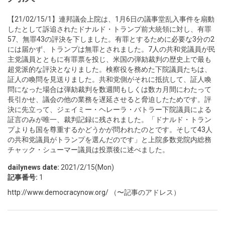
【21/02/15/1】連邦議会上院は、1月6日の議事堂乱入事件を扇動
したとして訴追されたドナルド・トランプ前大統領に対し、有罪
57、無罪43の評決を下しました。有罪とするために必要な3分の2
には届かず、トランプは無罪とされました。7人の共和党議員が民
主党議員とともに有罪票を投じ、米国の弾劾裁判の歴史上で最も
超党派的な評決となりました。検察役を務めた下院議員たちは、
証人の喚問を見送りました。共和党側がそれに抵抗して、証人喚
問になった場合は弾劾裁判を数週間もしくは数カ月間にわたって
長引かせ、議会の他の業務を遅延させると脅迫したためです。評
決に先立って、ジェイミー・ヘレーラ・バトラー下院議員による
証言のみが唯一、裁判記録に残されました。「ドナルド・トラン
プよりも国を尊重するかどうかが問われたのとです。そして43人
の共和党議員がトランプを選んだのです」と上院多数党院内総務
チャック・シューマー議員は投票後に述べました。
dailynews date:
2021/2/15(Mon)
記事番号:
1
http://www.democracynow.org/
（〜記事のアドレス）