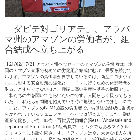
「ダビデ対ゴリアテ」、アラバ
マ州のアマゾンの労働者が、組
合結成へ立ち上がる
【21/02/17/2】アラバマ州ベッセマーのアマゾンの労働者は、米
国のアマゾン倉庫で初めての労働組合結成にむけ、投票を続けて
います。アマゾンの労働者が要求しているのは、新型コロナウィ
ルスに対する安全対策の強化と、トイレに行くための休憩時間を
取ることすらできないほど、極端に高い生産性基準の撤回です。
「私たちの声を聞いてもらいたいのです。人間らしく扱ってもら
いたい、私たちが問題を抱えている時に無視しないでほしいので
す」と、アマゾンのBHM1施設の労働者で、労働組合結成に当初か
らかかわっているジェニファー・ベイツは訴えます。また、鶏肉
産業で働き、小売・卸売・百貨店労働組合(Retail, Wholesale and
Department Store Union)の組合員で、オルグでもあるマイケル・
フォスターにも話を聞きます。「アマゾンは今、大きな権力を持
っています。そして、私たちは組合として、労働権の確立を求め