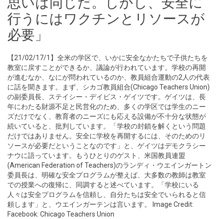
思いは同じだ。しかし、安全に
行うにはワクチンとリソースが
必要」
【21/02/17/1】全米の学区で、いかに安全なかたちで子供たちを
教室に戻すことができるか、議論が行われています。学校の再開
が進むなか、なにが問われているのか、教員組合運動の2人の代表
に話を聞きます。まず、シカゴ教員組合(Chicago Teachers Union)
の副委員長、ステイシー・デイビス・ゲイツです。ゲイツは、長
年にわたる財源不足と民営化のため、多くの学区では学生のニー
ズだけでなく、教育者のニーズにも応える設備が不十分な状態が
続いていると、批判しています。「学校の封鎖を解くという問題
だけではありません。安全に学校を再開するには、そのためのリ
ソースが必要だということなのです」と、ゲイツはデモクラシー
ナウに語っています。もうひとりのゲスト、米国教員連盟
(American Federation of Teachers)のランディ・ウエインガートン
委員長は、明確な安全プログラムが整えば、大多数の教師は教室
での授業への復帰に、同調すると述べています。「学校にいる
人々は安全プログラムを信頼し、自分たちは安全でいられると信
頼します」と、ウエインガーテンは言います。 Image Credit:
Facebook: Chicago Teachers Union