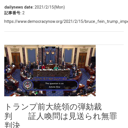
dailynews date:
2021/2/15(Mon)
記事番号:
2
https://www.democracynow.org/2021/2/15/bruce_fein_trump_impe
トランプ前大統領の弾劾裁
判 証人喚問は見送られ無罪
判決