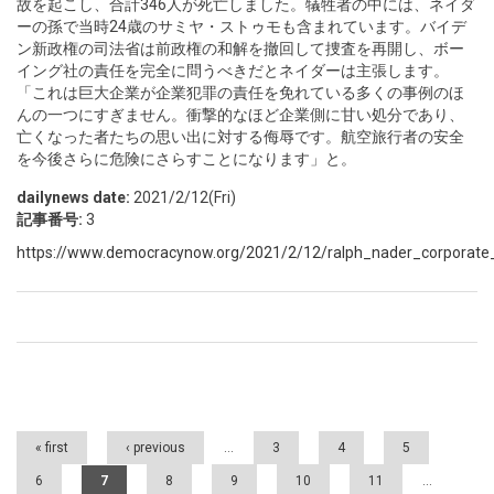
故を起こし、合計346人が死亡しました。犠牲者の中には、ネイダ
ーの孫で当時24歳のサミヤ・ストゥモも含まれています。バイデ
ン新政権の司法省は前政権の和解を撤回して捜査を再開し、ボー
イング社の責任を完全に問うべきだとネイダーは主張します。
「これは巨大企業が企業犯罪の責任を免れている多くの事例のほ
んの一つにすぎません。衝撃的なほど企業側に甘い処分であり、
亡くなった者たちの思い出に対する侮辱です。航空旅行者の安全
を今後さらに危険にさらすことになります」と。
dailynews date:
2021/2/12(Fri)
記事番号:
3
https://www.democracynow.org/2021/2/12/ralph_nader_corporate_
Pages
« first
‹ previous
…
3
4
5
6
7
8
9
10
11
…