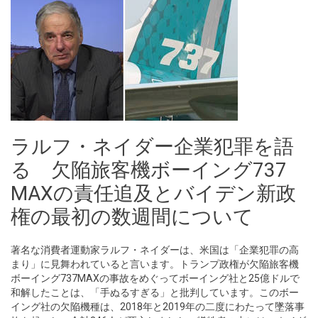
ラルフ・ネイダー企業犯罪を語
る 欠陥旅客機ボーイング737
MAXの責任追及とバイデン新政
権の最初の数週間について
著名な消費者運動家ラルフ・ネイダーは、米国は「企業犯罪の高
まり」に見舞われていると言います。トランプ政権が欠陥旅客機
ボーイング737MAXの事故をめぐってボーイング社と25億ドルで
和解したことは、「手ぬるすぎる」と批判しています。このボー
イング社の欠陥機種は、2018年と2019年の二度にわたって墜落事