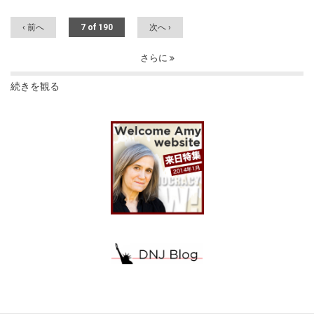
‹ 前へ
7 of 190
次へ ›
さらに
続きを観る