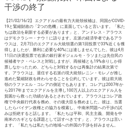
干渉の終了
【21/02/16/2】 エクアドルの最有力大統領候補は、同国がCOVID-
19と緊縮財政の「2つの危機」に直面していると言います。「私た
ちは政治を刷新する必要があります」と、アンドレス・アラウス
はデモクラシー・ナウ！に語ります。左派の経済学者であるアラ
ウスは、2月7日のエクアドル大統領選の第1回投票で33%近くを獲
得しましたが、勝利に必要な40%には達しませんでした。彼は4月
11日の決選投票で右派の銀行家ギジェルモ・ラソまたは先住民の
候補者ヤク・ペレスと対戦しますが、両候補とも19%余りしか得
票しなかったため、どちらと対戦するかは再集計の結果次第で
す。アラウスは、退任する右派の現大統領レニン・モレノが推し
進めた緊縮財政を終わらせることを公約しています。彼は前大統
領のラファエル・コレアの側近でもあります。コレアは2007年か
ら2017年までエクアドルを主導し100万人以上のエクアドル人を
貧困から救った功績があるとされています。アラウスはコレア政
権で中央銀行代表を務め、その後大臣を務めました。彼は、当選
したらバイデン政権との協力を模索し、中南米問題への干渉の試
みは拒絶すると話します。「私たちは平和、民主主義、開発を中
南米のカギとなる課題として話すべきです」と、アラウスは言い
ます。「私たちは私たちの地域への外国の干渉を好みません。