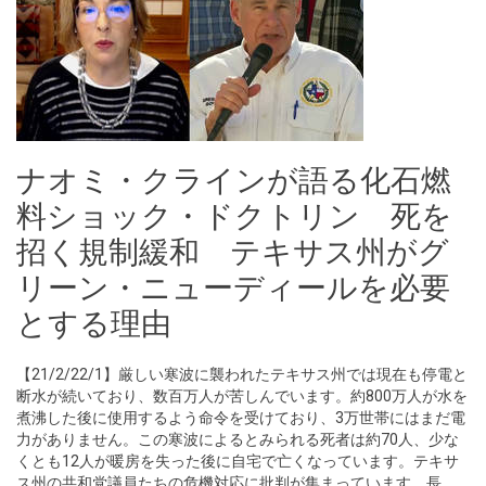
ナオミ・クラインが語る化石燃
料ショック・ドクトリン 死を
招く規制緩和 テキサス州がグ
リーン・ニューディールを必要
とする理由
【21/2/22/1】厳しい寒波に襲われたテキサス州では現在も停電と
断水が続いており、数百万人が苦しんでいます。約800万人が水を
煮沸した後に使用するよう命令を受けており、3万世帯にはまだ電
力がありません。この寒波によるとみられる死者は約70人、少な
くとも12人が暖房を失った後に自宅で亡くなっています。テキサ
ス州の共和党議員たちの危機対応に批判が集まっています。長