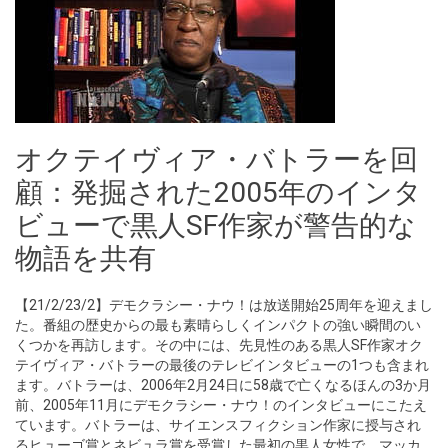
オクテイヴィア・バトラーを回
顧：発掘された2005年のインタ
ビューで黒人SF作家が警告的な
物語を共有
【21/2/23/2】デモクラシー・ナウ！は放送開始25周年を迎えまし
た。番組の歴史からの最も素晴らしくインパクトの強い瞬間のい
くつかを再訪します。その中には、先見性のある黒人SF作家オク
テイヴィア・バトラーの最後のテレビインタビューの1つも含まれ
ます。バトラーは、2006年2月24日に58歳で亡くなるほんの3か月
前、2005年11月にデモクラシー・ナウ！のインタビューにこたえ
ています。バトラーは、サイエンスフィクション作家に授与され
るヒューゴ賞とネビュラ賞を受賞した最初の黒人女性で、マッカ