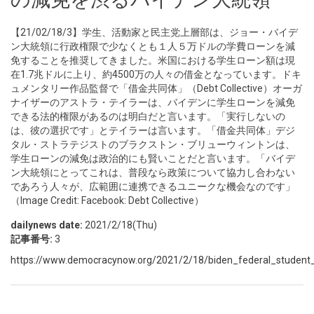
【21/02/18/3】学生、活動家と民主党上層部は、ジョー・バイデ
ン大統領に行政権限で少なくとも１人５万ドルの学費ローンを減
免することを推奨してきました。米国における学生ローン額は現
在1.7兆ドルに上り、約4500万の人々の借金となっています。ドキ
ュメンタリー作品監督で「借金共同体」（Debt Collective）オーガ
ナイザーのアストラ・テイラーは、バイデンに学生ローンを減免
できる法的権限があるのは明白だと言います。「実行しないの
は、彼の選択です」とテイラーは言います。「借金共同体」デジ
タル・ストラテジストのブラクストン・ブリューウィントンは、
学生ローンの減免は政治的にも賢いことだと言います。「バイデ
ン大統領にとってこれは、普段なら政策について協力し合わない
であろう人々が、広範囲に連携できるユニークな機会なのです」
（Image Credit: Facebook: Debt Collective）
dailynews date:
2021/2/18(Thu)
記事番号:
3
https://www.democracynow.org/2021/2/18/biden_federal_student_