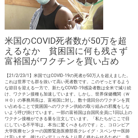
米国のCOVID死者数が50万を超
えるなか 貧困国に何も残さず
富裕国がワクチンを買い占め
【21/2/23/1】米国ではCOVID-19の死者が50万人を超えました。
これは世界でも群を抜いて高い死者数です。このぞっとするよう
な節目を迎える一方で、新たなCOVID-19感染者数は全米で減り続
け、ワクチン接種も加速しています。しかし、世界保健機関（Ｗ
ＨＯ）の事務局長は、富裕国に対し、数十億回分のワクチンを買
い占めることで貧困国へのワクチン供給の取り組みの邪魔をしな
いよう呼び掛けています。一部の富裕国は自国民全員に1回以上の
ワクチン接種ができる量を注文しています。「私たちがここで目
にしている不平等は、本当に驚くべきものです」と、コロンビア
大学医療センターの国際緊急医療部長クレイグ・スペンサー医師
は言います。彼はパンデミックをより早く終わらせるために、先