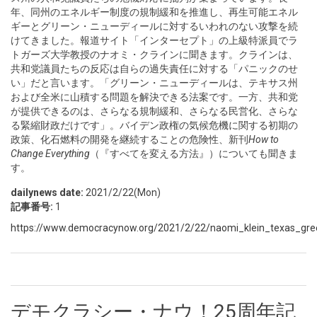
年、同州のエネルギー制度の規制緩和を推進し、再生可能エネル
ギーとグリーン・ニューディールに対するいわれのない攻撃を続
けてきました。報道サイト「インターセプト」の上級特派員でラ
トガーズ大学教授のナオミ・クラインに聞きます。クラインは、
共和党議員たちの反応は自らの過失責任に対する「パニックのせ
い」だと言います。「グリーン・ニューディールは、テキサス州
および全米に山積する問題を解決できる法案です。一方、共和党
が提供できるのは、さらなる規制緩和、さらなる民営化、さらな
る緊縮財政だけです」。バイデン政権の気候危機に関する初期の
政策、化石燃料の開発を継続することの危険性、新刊
How to
Change Everything
（『すべてを変える方法』）についても聞きま
す。
dailynews date:
2021/2/22(Mon)
記事番号:
1
https://www.democracynow.org/2021/2/22/naomi_klein_texas_gr
デモクラシー・ナウ！25周年記