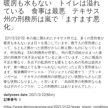
暖房も水もない トイレは溢れ
ている 食事は最悪 テキサス
州の刑務所は嵐で「ますます悪
化」
【21/2/22/3】冬の嵐に襲われたテキサス州では、多くの受刑者が
暖房も水もないまま日々を過ごしています。数千人の受刑者にと
って、もともと酷かった状態がさらに耐え難いものになっていま
す。州当局は、33の刑務所が停電し、州の電力供給が止まった後
20の刑務所で水不足が起きていると述べています。これに職員の
不足が重なり、氷点下の監房内でも暖をとるための毛布は提供さ
れず、食べ物はとても食べられないものだったと言う受刑者もい
ます。報道機関マーシャル・プロジェクトの記者ケリ・ブラッキ
ンガーは、「テキサスの刑務所の状態はひどい状態からさらに悲
惨な状態になりました」と言います。「自由世界の刑務所ならあ
るはずのインフラが、ここの刑務所にはありませんでした」。
dailynews date:
2021/2/22(Mon)
記事番号:
3
https://www.democracynow.org/2021/2/22/texas_prison_condition