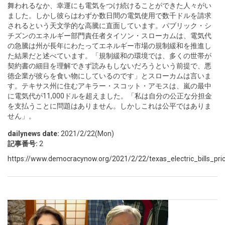
舞われるなか、幸運にも電気をつけ続けることができた人々がい
ました。しかし彼らはわずか数日間の電気使用で数千ドルを請求
されるという天文学的な高騰に直面しています。パブリック・シ
チズンのエネルギー部門責任者タイソン・スローカムは、電気代
の急騰は州が長年にわたってエネルギー市場の規制緩和を推進し
た結果だと述べています。「規制緩和の環境では、多くの世帯が
契約書の細目を理解できず読みもしないだろうという前提で、悪
徳企業が彼らを食い物にしているのです」とスローカムは言いま
す。テキサス州に住むアキラー・スコット・アモスは、嵐の最中
に電気代が11,000ドルを超えました。「私は自分の公正な分担金
を支払うことに問題はありません。しかしこれは公平ではありま
せん」。
dailynews date:
2021/2/22(Mon)
記事番号:
2
https://www.democracynow.org/2021/2/22/texas_electric_bills_pri