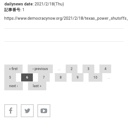
dailynews date:
2021/2/18(Thu)
記事番号:
1
https://www.democracynow.org/2021/2/18/texas_power_shutoffs_
Pages
« first
‹ previous
…
2
3
4
5
6
7
8
9
10
…
next ›
last »