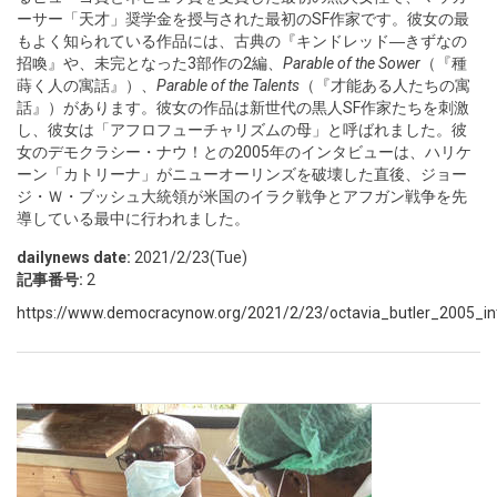
ーサー「天才」奨学金を授与された最初のSF作家です。彼女の最
もよく知られている作品には、古典の『キンドレッド―きずなの
招喚』や、未完となった3部作の2編、
Parable of the Sower
（『種
蒔く人の寓話』）、
Parable of the Talents
（『才能ある人たちの寓
話』）があります。彼女の作品は新世代の黒人SF作家たちを刺激
し、彼女は「アフロフューチャリズムの母」と呼ばれました。彼
女のデモクラシー・ナウ！との2005年のインタビューは、ハリケ
ーン「カトリーナ」がニューオーリンズを破壊した直後、ジョー
ジ・Ｗ・ブッシュ大統領が米国のイラク戦争とアフガン戦争を先
導している最中に行われました。
dailynews date:
2021/2/23(Tue)
記事番号:
2
https://www.democracynow.org/2021/2/23/octavia_butler_2005_in