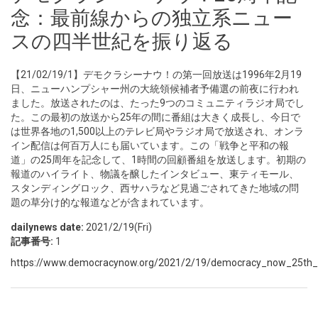
念：最前線からの独立系ニュー
スの四半世紀を振り返る
【21/02/19/1】デモクラシーナウ！の第一回放送は1996年2月19
日、ニューハンプシャー州の大統領候補者予備選の前夜に行われ
ました。放送されたのは、たった9つのコミュニティラジオ局でし
た。この最初の放送から25年の間に番組は大きく成長し、今日で
は世界各地の1,500以上のテレビ局やラジオ局で放送され、オンラ
イン配信は何百万人にも届いています。この「戦争と平和の報
道」の25周年を記念して、1時間の回顧番組を放送します。初期の
報道のハイライト、物議を醸したインタビュー、東ティモール、
スタンディングロック、西サハラなど見過ごされてきた地域の問
題の草分け的な報道などが含まれています。
dailynews date:
2021/2/19(Fri)
記事番号:
1
https://www.democracynow.org/2021/2/19/democracy_now_25th_