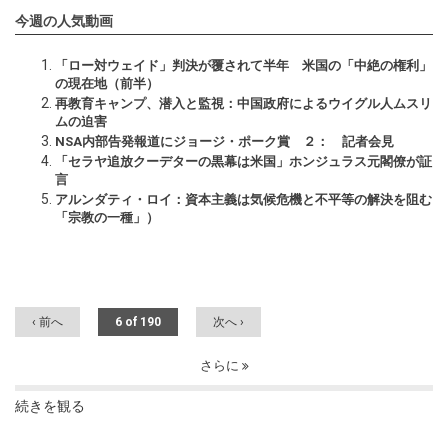
今週の人気動画
「ロー対ウェイド」判決が覆されて半年 米国の「中絶の権利」
の現在地（前半）
再教育キャンプ、潜入と監視：中国政府によるウイグル人ムスリ
ムの迫害
NSA内部告発報道にジョージ・ポーク賞 ２： 記者会見
「セラヤ追放クーデターの黒幕は米国」ホンジュラス元閣僚が証
言
アルンダティ・ロイ：資本主義は気候危機と不平等の解決を阻む
「宗教の一種」）
‹ 前へ
6 of 190
次へ ›
さらに
続きを観る