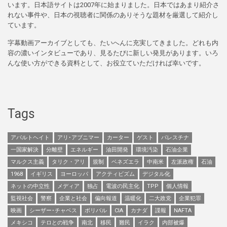
います。日本語サイトは2007年に始まりました。日本ではあまり紹介さ
れない事件や、日本の視聴者に関係のありそうな題材を厳選して紹介し
ています。
字幕動画アーカイブとしても、たいへんに充実してきました。どれも内
容の濃いインタビューであり、見るたびに新しい発見があります。いろ
んな使い方ができる資料として、お役立ていただければ幸いです。
Tags
アパルトヘイト
アリ･アブニマー
カーター
ゲスト
パレスチナ
一国家解決
分離壁
エネルギー
油田開発
環境汚染
石油企業
マルクス主義
タリク・アリ
規制
ベネズエラ
中南米
左派政権
石油
1968
イギリス
ヨーロッパ
アクティビズム
デジタル化
ネットの中立性
メディア
独占
電波の民主化
TPP
個人情報
監視社会
警察
企業と社会
偏向報道
温暖化
二大政党
企業犯罪
映画
シーザー･チャベス
ボリバル
CIA
カナダ
諜報
NAFTA
メキシコ
テロとの戦争
南北
移民
難民
イラク
内部被爆