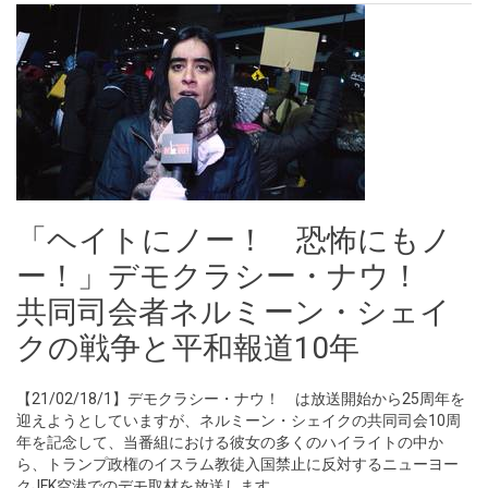
「ヘイトにノー！ 恐怖にもノ
ー！」デモクラシー・ナウ！
共同司会者ネルミーン・シェイ
クの戦争と平和報道10年
【21/02/18/1】デモクラシー・ナウ！ は放送開始から25周年を
迎えようとしていますが、ネルミーン・シェイクの共同司会10周
年を記念して、当番組における彼女の多くのハイライトの中か
ら、トランプ政権のイスラム教徒入国禁止に反対するニューヨー
クJFK空港でのデモ取材を放送します。