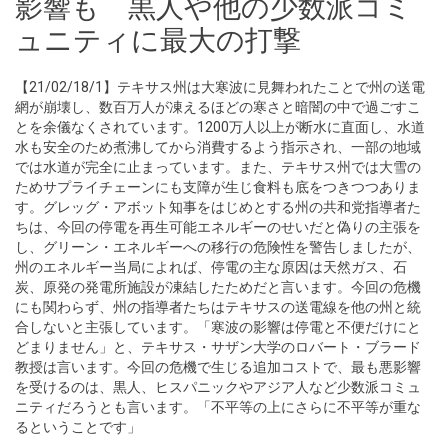
影響も 黒人や他の少数派コミ
ュニティに最大の打撃
【21/02/18/1】テキサス州は大寒波に見舞われたことで州の送電
網が崩壊し、数百万人が凍えるほどの寒さと暗闇の中で過ごすこ
とを余儀なくされています。1200万人以上が断水に直面し、水道
水も安全のため煮沸してから消費するよう指示され、一部の地域
では水道が完全に止まっています。また、テキサス州では大雪の
ためサプライチェーンにも支障が生じ食料も底をつきつつありま
す。グレッグ・アボット知事をはじめとする州の共和党指導者た
ちは、今回の停電を再生可能エネルギーのせいだと偽りの主張を
し、グリーン・エネルギーへの移行の危険性を警告しましたが、
州のエネルギー当局によれば、停電の主な原因は天然ガス、石
炭、原発の発電所施設が凍結したためだと言います。今回の危機
にも関わらず、州の指導者たちはテキサスの送電線を他の州と統
合しないと主張しています。「寒波の影響は停電と不便だけにと
どまりません」と、テキサス・サザン大学のロバート・ブラード
教授は言います。今回の危機で生じる追加コストで、最も悪影響
を受けるのは、黒人、ヒスパニックやアジア人など少数派コミュ
ニティだろうとも言います。「不平等の上にさらに不平等が重な
るということです」