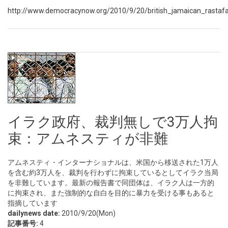
http://www.democracynow.org/2010/9/20/british_jamaican_rastafar
イラク政府、裁判無しで3万人拘
束：アムネスティが非難
アムネスティ・インターナショナルは、米国から移送された1万人
を含む約3万人を、裁判を行わずに拘束しているとしてイラク当局
を非難しています。最新の報告書で同団体は、イラク人は一方的
に拘束され、また強制的な自白を目的に暴力を受ける事もあると
指摘しています
dailynews date:
2010/9/20(Mon)
記事番号:
4