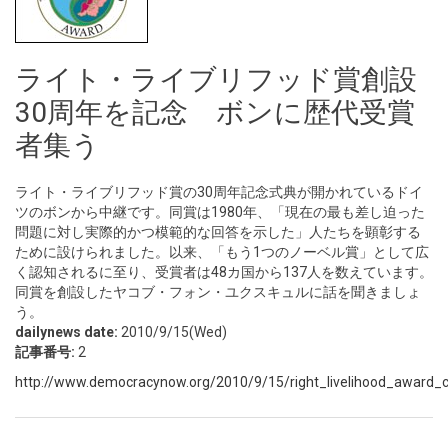
ライト・ライブリフッド賞創設
30周年を記念 ボンに歴代受賞
者集う
ライト・ライブリフッド賞の30周年記念式典が開かれているドイ
ツのボンから中継です。同賞は1980年、「現在の最も差し迫った
問題に対し実際的かつ模範的な回答を示した」人たちを顕彰する
ために設けられました。以来、「もう1つのノーベル賞」として広
く認知されるに至り、受賞者は48カ国から137人を数えています。
同賞を創設したヤコブ・フォン・ユクスキュルに話を聞きましょ
う。
dailynews date:
2010/9/15(Wed)
記事番号:
2
http://www.democracynow.org/2010/9/15/right_livelihood_award_ce