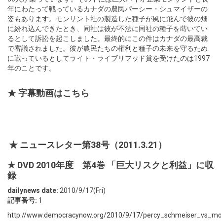
年にわたって戦っているカナダの農民パーシー・シュマイザーの
姿もあります。モンサント社の製造した種子が風に飛んで彼の畑
に紛れ込んできたとき、同社は彼が不法に同社の種子を蒔いてい
るとして訴訟を起こしました。最終的にこの件はカナダの最高裁
で審議されました。彼が農民たちの権利と種子の未来を守るため
に戦っているとしてライト・ライブリフッド賞を受けたのは1997
年のことです。
★ 字幕動画はこちら
★ ニュースレター第38号（2011.3.21）
★ DVD 2010年度 第4巻 「巨大リスクと利益」に収
録
dailynews date:
2010/9/17(Fri)
記事番号:
1
http://www.democracynow.org/2010/9/17/percy_schmeiser_vs_mo