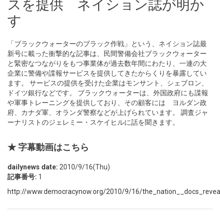
スを提供 ネイション誌が明か
す
「ブラックウォーターのブラック作戦」という、ネイション誌最
新号に載った衝撃的な記事は、民間警備会社ブラックウォーター
と緊密なつながりをもつ事業体が過去数年間にわたり、一連の大
企業に警備や諜報サービスを提供してきたからくりを暴露してい
ます。 サービスの提供を受けた企業はモンサント、シェブロン、
ドイツ銀行などです。 ブラックウォーターは、外国政府にも諜報
や軍事トレーニングを提供しており、その顧客には ヨルダン政
府、カナダ軍、オランダ警察などが上げられています。 調査ジャ
ーナリストのジェレミー・スケイヒルに話を聞きます。
★ 字幕動画はこちら
dailynews date:
2010/9/16(Thu)
記事番号:
1
http://www.democracynow.org/2010/9/16/the_nation__docs_revea