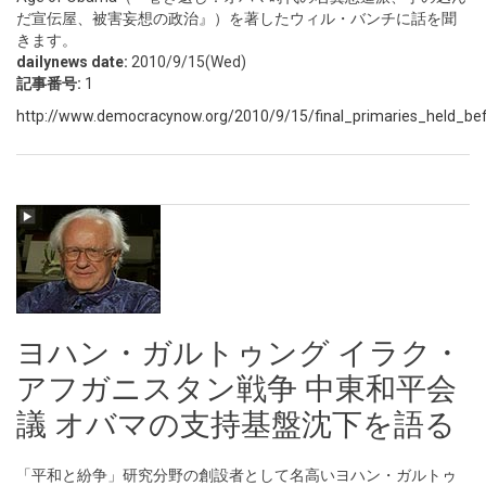
だ宣伝屋、被害妄想の政治』）を著したウィル・バンチに話を聞
きます。
dailynews date:
2010/9/15(Wed)
記事番号:
1
http://www.democracynow.org/2010/9/15/final_primaries_held_be
ヨハン・ガルトゥング イラク・
アフガニスタン戦争 中東和平会
議 オバマの支持基盤沈下を語る
「平和と紛争」研究分野の創設者として名高いヨハン・ガルトゥ