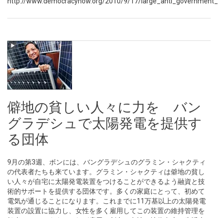
http://www.democracynow.org/2010/9/17/large_anti_government_pr
僻地の貧しい人々に力を バン
グラデシュで太陽発電を提供す
る団体
9月の第3週、ボンには、バングラデシュのグラミン・シャクティ
の代表者たちも来ています。グラミン・シャクティは僻地の貧し
い人々が自宅に太陽発電装置をつけることができるよう融資と技
術的サポートを提供する団体です。多くの家庭にとって、初めて
電気が通じることになります。これまでに11万基以上の太陽発電
装置の設置に協力し、女性を多く雇用してこの装置の維持管理を