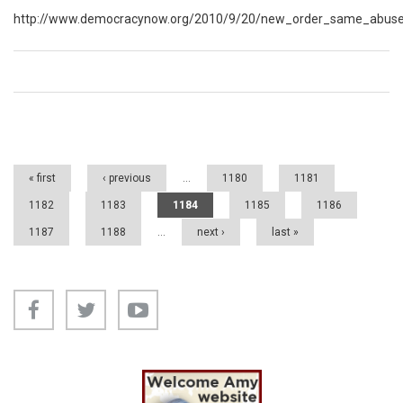
http://www.democracynow.org/2010/9/20/new_order_same_abuse
Pages
« first
‹ previous
…
1180
1181
1182
1183
1184
1185
1186
1187
1188
…
next ›
last »