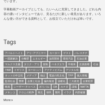
ています。
字幕動画アーカイブとしても、たいへんに充実してきました。どれも内
容の濃いインタビューであり、見るたびに新しい発見があります。いろ
んな使い方ができる資料として、お役立ていただければ幸いです。
Tags
アパルトヘイト
アリ･アブニマー
カーター
ゲスト
パレスチナ
一国家解決
分離壁
エネルギー
油田開発
環境汚染
石油企業
マルクス主義
タリク・アリ
規制
ベネズエラ
中南米
左派政権
石油
1968
イギリス
ヨーロッパ
アクティビズム
デジタル化
ネットの中立性
メディア
独占
電波の民主化
TPP
個人情報
監視社会
警察
企業と社会
偏向報道
温暖化
二大政党
企業犯罪
映画
シーザー･チャベス
ボリバル
CIA
カナダ
諜報
NAFTA
メキシコ
テロとの戦争
南北
移民
難民
イラク
内部被爆
More