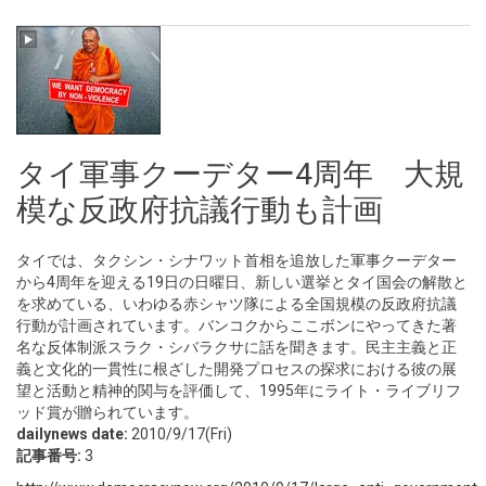
タイ軍事クーデター4周年 大規
模な反政府抗議行動も計画
タイでは、タクシン・シナワット首相を追放した軍事クーデター
から4周年を迎える19日の日曜日、新しい選挙とタイ国会の解散と
を求めている、いわゆる赤シャツ隊による全国規模の反政府抗議
行動が計画されています。バンコクからここボンにやってきた著
名な反体制派スラク・シバラクサに話を聞きます。民主主義と正
義と文化的一貫性に根ざした開発プロセスの探求における彼の展
望と活動と精神的関与を評価して、1995年にライト・ライブリフ
ッド賞が贈られています。
dailynews date:
2010/9/17(Fri)
記事番号:
3