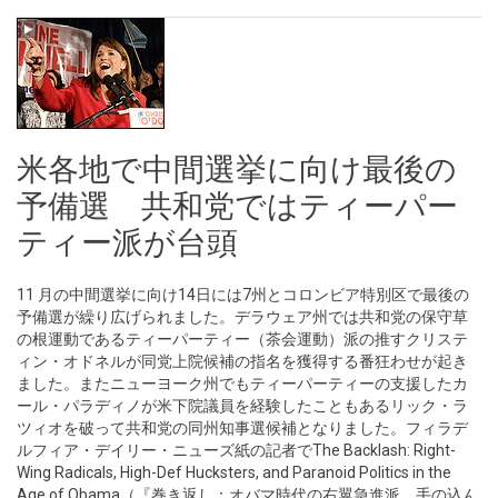
米各地で中間選挙に向け最後の
予備選 共和党ではティーパー
ティー派が台頭
11 月の中間選挙に向け14日には7州とコロンビア特別区で最後の
予備選が繰り広げられました。デラウェア州では共和党の保守草
の根運動であるティーパーティー（茶会運動）派の推すクリステ
ィン・オドネルが同党上院候補の指名を獲得する番狂わせが起き
ました。またニューヨーク州でもティーパーティーの支援したカ
ール・パラディノが米下院議員を経験したこともあるリック・ラ
ツィオを破って共和党の同州知事選候補となりました。フィラデ
ルフィア・デイリー・ニューズ紙の記者でThe Backlash: Right-
Wing Radicals, High-Def Hucksters, and Paranoid Politics in the
Age of Obama（『巻き返し：オバマ時代の右翼急進派、手の込ん