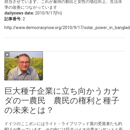
担当させています。これが雇用の創出と女性の地位向上、生活水
準の改善につながっています
dailynews date:
2010/9/17(Fri)
記事番号:
2
http://www.democracynow.org/2010/9/17/solar_power_in_bangla
巨大種子企業に立ち向かうカナ
ダの一農民 農民の権利と種子
の未来とは？
ドイツのここボンにはライト・ライブリフッド賞の受賞者たち約
80人が集っています。その中には巨大バイオ企業モンサントと長