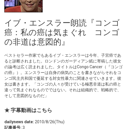
イブ・エンスラー朗読『コンゴ
癌：私の癌は気まぐれ コンゴ
の非道は意図的』
ベストセラー作家でもあるイブ・エンスラーは今年、子宮癌であ
ると診断されました。ロンドンのガーディアン紙に寄稿した彼女
の論考は広く読まれました。タイトルはCongo Cancer（『コンゴ
の癌』）。エンスラーは自身の病気のことを書きながらそれをコ
ンゴ民主共和国で蔓延する対女性暴力に関連させていきます。彼
女は書きます。「コンゴの人々が受けている極悪非道は私の癌と
違って気まぐれなものでではない。それは組織的で、戦略的で、
そして意図的なものだ」
★ 字幕動画はこちら
dailynews date:
2010/8/26(Thu)
記事番号:
3