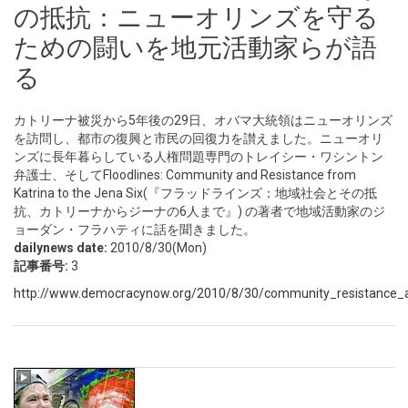
の抵抗：ニューオリンズを守る
ための闘いを地元活動家らが語
る
カトリーナ被災から5年後の29日、オバマ大統領はニューオリンズ
を訪問し、都市の復興と市民の回復力を讃えました。ニューオリ
ンズに長年暮らしている人権問題専門のトレイシー・ワシントン
弁護士、そしてFloodlines: Community and Resistance from
Katrina to the Jena Six(『フラッドラインズ：地域社会とその抵
抗、カトリーナからジーナの6人まで』) の著者で地域活動家のジ
ョーダン・フラハティに話を聞きました。
dailynews date:
2010/8/30(Mon)
記事番号:
3
http://www.democracynow.org/2010/8/30/community_resistance_aft