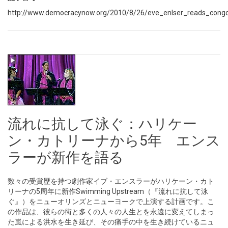
http://www.democracynow.org/2010/8/26/eve_enlser_reads_con
流れに抗して泳ぐ：ハリケー
ン・カトリーナから5年 エンス
ラーが新作を語る
数々の受賞歴を持つ劇作家イブ・エンスラーがハリケーン・カト
リーナの5周年に新作Swimming Upstream（『流れに抗して泳
ぐ』）をニューオリンズとニューヨークで上演する計画です。こ
の作品は、彼らの街と多くの人々の人生とを永遠に変えてしまっ
た嵐による洪水を生き延び、その痛手の中を生き続けているニュ