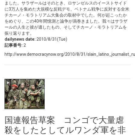
ました。サラザールはそのとき、ロサンゼルスのイーストサイド
に3万人を集めた大規模な反戦デモ、ベトナム戦争に反対する全米
チカーノ・モラトリアム大集会の取材中でした。何が起こったか
をめぐり、この40年間憶測と論争が渦巻きました。我々はサラザ
ールの人生と彼が遺したもの、そしてチカーノ・モラトリアムを
振り返ります。
dailynews date:
2010/8/31(Tue)
記事番号:
2
http://www.democracynow.org/2010/8/31/slain_latino_journalist_ru
国連報告草案 コンゴで大量虐
殺をしたとしてルワンダ軍を非