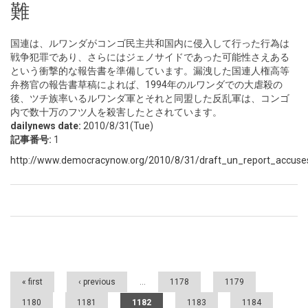
難
国連は、ルワンダがコンゴ民主共和国内に侵入して行った行為は
戦争犯罪であり、さらにはジェノサイドであった可能性さえある
という衝撃的な報告書を準備しています。漏洩した国連人権高等
弁務官の報告書草稿によれば、1994年のルワンダでの大虐殺の
後、ツチ族率いるルワンダ軍とそれと同盟した反乱軍は、コンゴ
内で数十万のフツ人を殺害したとされています。
dailynews date:
2010/8/31(Tue)
記事番号:
1
http://www.democracynow.org/2010/8/31/draft_un_report_accuses
Pages
« first
‹ previous
…
1178
1179
1180
1181
1182
1183
1184