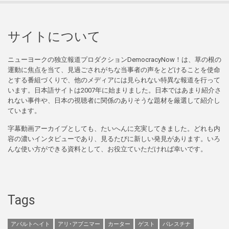
サイトについて
ニューヨークの独立報道プロダクションDemocracyNow！は、草の根の
運動に焦点を当て、見過ごされがちな当事者の声をとどけることを使命
とする番組づくりで、他のメディアには見られない特異な報道を行って
います。日本語サイトは2007年に始まりました。日本ではあまり紹介さ
れない事件や、日本の視聴者に関係のありそうな題材を厳選して紹介し
ています。
字幕動画アーカイブとしても、たいへんに充実してきました。どれも内
容の濃いインタビューであり、見るたびに新しい発見があります。いろ
んな使い方ができる資料として、お役立ていただければ幸いです。
Tags
アパルトヘイト
アリ･アブニマー
カーター
ゲスト
パレスチナ