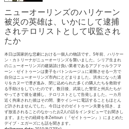
ニューオーリンズのハリケーン
被災の英雄は、いかにして逮捕
されテロリストとして収監され
たか
本日は国家的な悲劇における一個人の物語です。5年前、ハリケー
ン・カトリーナがニューオーリンズを襲いました。シリア生まれ
のニューオーリンズの建築請け負い業者であるアブドゥルラフマ
ーン・ゼイトゥーンは妻子をバトンルージュに避難させる一方で
自分はニューオーリンズ市内にとどまりました。洪水になった通
りをカヌーで漕ぎ進み、閉じ込められた多くの隣人たちを救助す
る手助けをしていたのです。数日後、武装した警官と州兵たちが
やってきて彼を逮捕し、テロリストとして告発しました。一カ月
近く拘束された彼はその間、妻ケイシーに電話することもほとん
ど許されませんでした。今日はそのゼイトゥーン夫妻を招き、ま
ず放送されることのなかったお2人の話をインタビューでお聞きし
ます。またその経緯を本Zeitoun（『ゼイトゥーン』）にまとめた
デイブ・エガーズにも話を聞きます。