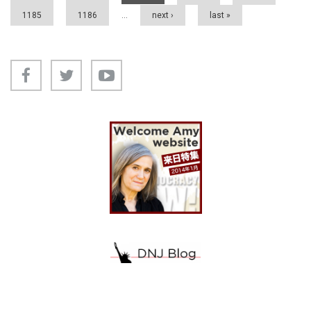
1185
1186
…
next ›
last »