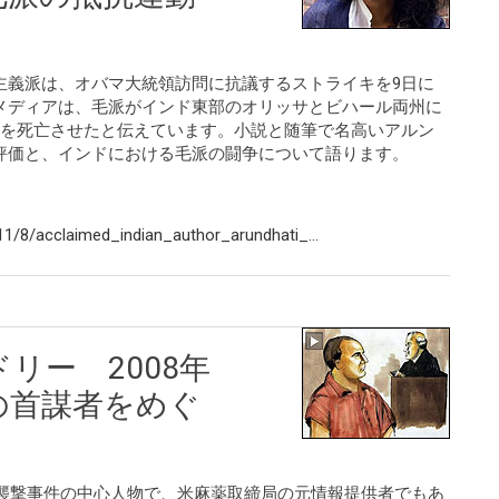
主義派は、オバマ大統領訪問に抗議するストライキを9日に
メディアは、毛派がインド東部のオリッサとビハール両州に
人を死亡させたと伝えています。小説と随筆で名高いアルン
評価と、インドにおける毛派の闘争について語ります。
1/8/acclaimed_indian_author_arundhati_...
リー 2008年
の首謀者をめぐ
時襲撃事件の中心人物で、米麻薬取締局の元情報提供者でもあ