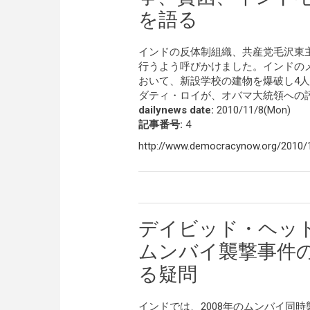
を語る
インドの反体制組織、共産党毛沢東
行うよう呼びかけました。インドの
おいて、新設学校の建物を爆破し4
ダティ・ロイが、オバマ大統領への
dailynews date:
2010/11/8(Mon)
記事番号:
4
http://www.democracynow.org/2010/1
デイビッド・ヘッド
ムンバイ襲撃事件
る疑問
インドでは、2008年のムンバイ同