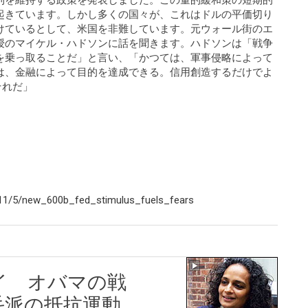
利を維持する政策を発表しました。この量的緩和策の短期的
起きています。しかし多くの国々が、これはドルの平価切り
けているとして、米国を非難しています。元ウォール街のエ
授のマイケル・ハドソンに話を聞きます。ハドソンは「戦争
を乗っ取ることだ」と言い、「かつては、軍事侵略によって
は、金融によって目的を達成できる。信用創造するだけでよ
それだ」
11/5/new_600b_fed_stimulus_fuels_fears
イ オバマの戦
毛派の抵抗運動