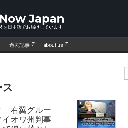
 Now Japan
!
を日本語でお届けしています
過去記事
about us
ース
？ 右翼グルー
アイオワ州判事