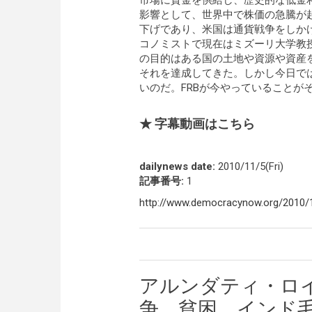
市場に資金を供給し、歴史的な低金
影響として、世界中で株価の急騰が
下げであり、米国は通貨戦争をしか
コノミストで現在はミズーリ大学教
の目的はある国の土地や資源や資産
それを達成してきた。しかし今日で
いのだ。FRBが今やっていることが
★ 字幕動画はこちら
dailynews date:
2010/11/5(Fri)
記事番号:
1
http://www.democracynow.org/2010/
アルンダティ・ロ
争、貧困、インド