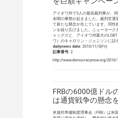
を巨額キャンペー
アイオワ州で3人の最高裁判事が、
未聞の事態が起きました。裁判官選
て新たな懸念が生じています。同性
ンを繰り広げました。ニューヨーク
ャッグズと、アイオワ州最大のLGB
ワ）のキャロリン・ジェニソンに話
dailynews date:
2010/11/5(Fri)
記事番号:
2
http://www.democracynow.org/2010/1
FRBの6000億ド
は通貨戦争の懸念
米連邦準備制度理事会（FRB）は米国