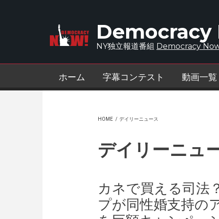
Skip to main content
Democracy
NY独立報道番組
Democracy Now
ホーム
字幕コンテスト
動画一覧
HOME
/
デイリーニュース
デイリーニュ
カネで買える司法
プが同性婚支持の