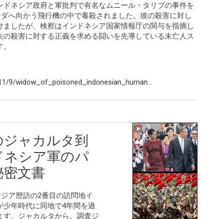
ンドネシア政府と軍批判で有名なムニール・タリブの事件を
ランダへ向かう飛行機の中で毒殺されました。彼の殺害に対し
けましたが、検察はインドネシア国家情報庁の関与を指摘し
夫の殺害に対する正義を求める闘いを先導している未亡人ス
す。
11/9/widow_of_poisoned_indonesian_human...
のジャカルタ到
ドネシア軍のパ
秘密文書
アジア歴訪の2番目の訪問地イ
が少年時代に同地で4年間を過
ます。ジャカルタから、調査ジ