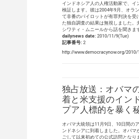
インドネシア人の人権活動家で、イ
検証します。彼は2004年9月、オ
て非番のパイロットが有罪判決を受
た独自調査の結果は無視しました。
シワティ・ムニールから話を聞きま
dailynews date:
2010/11/9(Tue)
記事番号:
2
http://www.democracynow.org/2010/
独占放送：オバマ
着と米支援のイン
プア人標的を暴く
オバマ大統領は11月9日、10日間の
ンドネシアに到着しました。オバマ
ごして以来初めての公式訪問となり