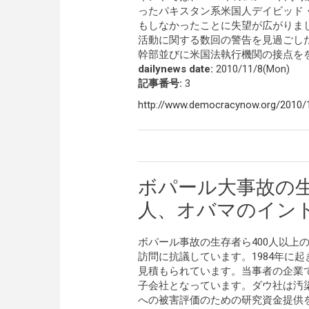
ったパキスタン系米国人デイビッド
もしなかったことに失望が広がりま
活動に関する数回の警告を見過ごし
幹部並びに米国法執行機関の接点を
dailynews date:
2010/11/8(Mon)
記事番号:
3
http://www.democracynow.org/2010
ボパール大事故の
人、オバマのイン
ボパール事故の生存者ら400人以上
訪問に抗議しています。1984年に起
見積もられています。当事者の企業
子会社となっています。ダウ社は汚
への被害評価のための研究資金提供