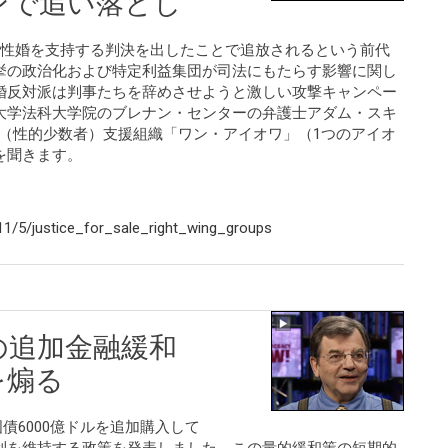
ンで追い落とし
同性婚を支持する判決を出したことで追放されるという前代
挙の政治化および特定利益集団が司法にもたらす影響に関し
婚反対派は判事たちを辞めさせようと激しい攻撃キャンペー
大学法科大学院のブレナン・センターの弁護士アダム・スキ
T（性的少数者）支援組織「ワン・アイオワ」（1つのアイオ
を聞きます。
1/5/justice_for_sale_right_wing_groups
ルの追加金融緩和
を煽る
債6000億ドルを追加購入して