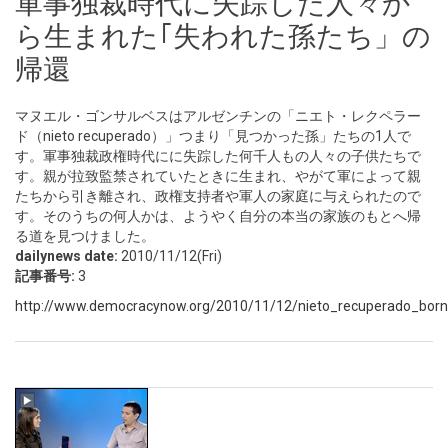
軍事独裁時代に失踪した人々か
ら生まれた｢失われた孫たち」の
帰還
マヌエル・ゴンサルベスはアルゼンチンの「ニエト・レクペラー
ド（nieto recuperado）」つまり「見つかった孫」たちの1人で
す。軍事独裁政権時代にに失踪した何千人もの人々の子供たちで
す。親が拉致監禁されていたときに生まれ、やがて軍によって親
たちから引き離され、政権支持者や軍人の家庭に与えられたので
す。そのうちの何人かは、ようやく自分の本当の家族のもとへ帰
る道を見つけました。
dailynews date:
2010/11/12(Fri)
記事番号:
3
http://www.democracynow.org/2010/11/12/nieto_recuperado_born_