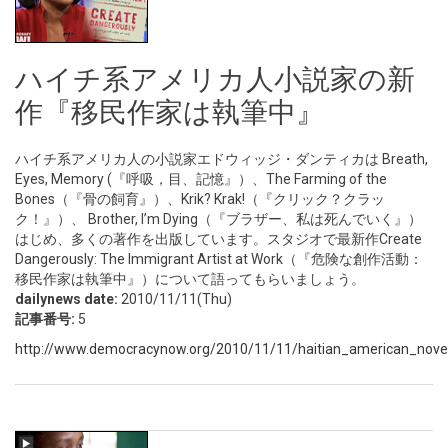
ハイチ系アメリカ人小説家の新
作『移民作家は執筆中』
ハイチ系アメリカ人の小説家エドウィッジ・ダンティカは Breath,
Eyes, Memory (『呼吸，目、記憶』）、The Farming of the
Bones（『骨の飼育』）、Krik? Krak!（『クリック？クラッ
ク！』）、 Brother, I’m Dying（『ブラザー、私は死んでいく』）
はじめ、多くの著作を出版しています。スタジオで最新作Create
Dangerously: The Immigrant Artist at Work（『危険な創作活動：
移民作家は執筆中』）について語ってもらいましょう。
dailynews date:
2010/11/11(Thu)
記事番号:
5
http://www.democracynow.org/2010/11/11/haitian_american_noveli