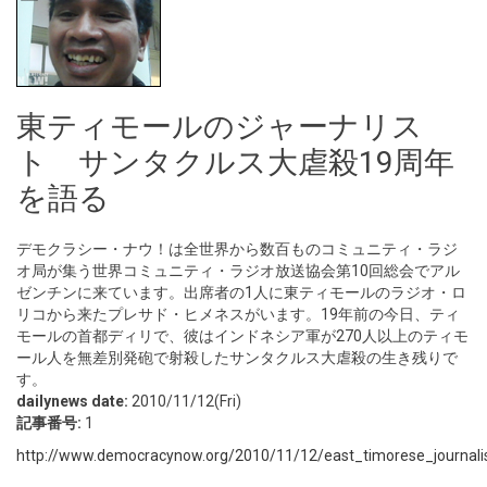
東ティモールのジャーナリス
ト サンタクルス大虐殺19周年
を語る
デモクラシー・ナウ！は全世界から数百ものコミュニティ・ラジ
オ局が集う世界コミュニティ・ラジオ放送協会第10回総会でアル
ゼンチンに来ています。出席者の1人に東ティモールのラジオ・ロ
リコから来たプレサド・ヒメネスがいます。19年前の今日、ティ
モールの首都ディリで、彼はインドネシア軍が270人以上のティモ
ール人を無差別発砲で射殺したサンタクルス大虐殺の生き残りで
す。
dailynews date:
2010/11/12(Fri)
記事番号:
1
http://www.democracynow.org/2010/11/12/east_timorese_journalis