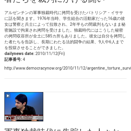
アルゼンチンの軍事独裁時代に拷問を受けたパトリシア・イササ
に話を聞きます。1976年当時、学生組合の活動家だった16歳の彼
女は警察と兵士によって拉致され、2年半もの間裁判もないまま秘
密施設で拘束され拷問を受けました。独裁時代にはこうした秘密
の拷問収容所が全土に585カ所もありました。彼女は自分を拷問し
た者たちを告訴し、長期にわたる法的闘争の結果、9人中6人まで
を投獄させることができました。
dailynews date:
2010/11/12(Fri)
記事番号:
4
http://www.democracynow.org/2010/11/12/argentine_torture_survivo