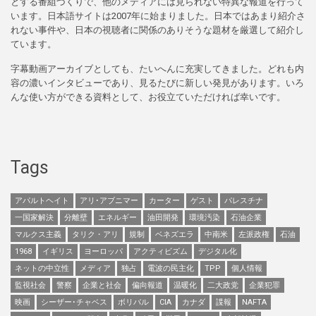
とする番組づくりで、他のメディアには見られない特異な報道を行って
います。日本語サイトは2007年に始まりました。日本ではあまり紹介さ
れない事件や、日本の視聴者に関係のありそうな題材を厳選して紹介し
ています。
字幕動画アーカイブとしても、たいへんに充実してきました。どれも内
容の濃いインタビューであり、見るたびに新しい発見があります。いろ
んな使い方ができる資料として、お役立ていただければ幸いです。
Tags
アパルトヘイト
アリ･アブニマー
カーター
ゲスト
パレスチナ
一国家解決
分離壁
エネルギー
油田開発
環境汚染
石油企業
マルクス主義
タリク・アリ
規制
ベネズエラ
中南米
左派政権
石油
1968
イギリス
ヨーロッパ
アクティビズム
デジタル化
ネットの中立性
メディア
独占
電波の民主化
TPP
個人情報
監視社会
警察
企業と社会
偏向報道
温暖化
二大政党
企業犯罪
映画
シーザー･チャベス
ボリバル
CIA
カナダ
諜報
NAFTA