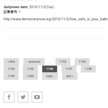
dailynews date:
2010/11/2(Tue)
記事番号:
1
http://www.democracynow.org/2010/11/2/how_safe_is_your_ballot
Pages
« first
‹ previous
…
1192
1193
1194
1195
1196
1197
1198
1199
1200
next ›
last »