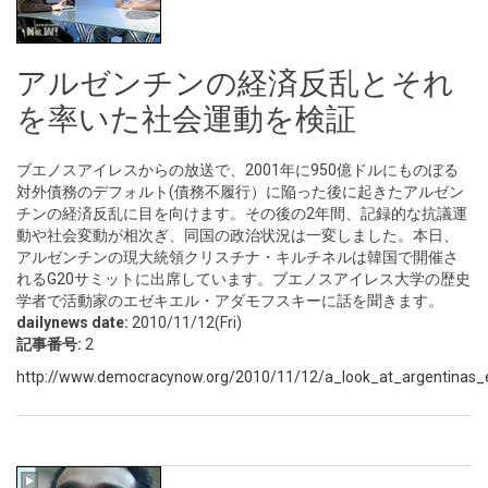
アルゼンチンの経済反乱とそれ
を率いた社会運動を検証
ブエノスアイレスからの放送で、2001年に950億ドルにものぼる
対外債務のデフォルト(債務不履行）に陥った後に起きたアルゼン
チンの経済反乱に目を向けます。その後の2年間、記録的な抗議運
動や社会変動が相次ぎ、同国の政治状況は一変しました。本日、
アルゼンチンの現大統領クリスチナ・キルチネルは韓国で開催さ
れるG20サミットに出席しています。ブエノスアイレス大学の歴史
学者で活動家のエゼキエル・アダモフスキーに話を聞きます。
dailynews date:
2010/11/12(Fri)
記事番号:
2
http://www.democracynow.org/2010/11/12/a_look_at_argentinas_e