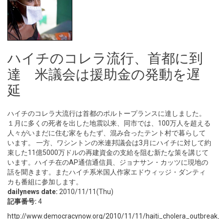
ハイチのコレラ流行、首都に到
達 米議会は援助金の発動を遅
延
ハイチのコレラ大流行は首都のポルトープランスに達しました。
１月に多くの死者を出した地震以来、同市では、100万人を超える
人々がいまだに住む家をもたず、混み合ったテント村で暮らして
います。 一方、ワシントンの米連邦議会は3月にハイチに対して約
束した11億5000万ドルの再建資金の支給を阻む新たな策を講じて
います。ハイチ在のAP通信通信員、ジョナサン・カッツに現地の
話を聞きます。またハイチ系米国人作家エドウィッジ・ダンティ
カも番組に参加します。
dailynews date:
2010/11/11(Thu)
記事番号:
4
http://www.democracynow.org/2010/11/11/haiti_cholera_outbreak_