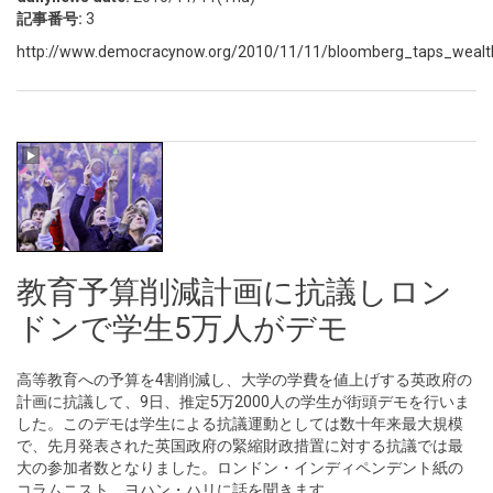
記事番号:
3
http://www.democracynow.org/2010/11/11/bloomberg_taps_weal
教育予算削減計画に抗議しロン
ドンで学生5万人がデモ
高等教育への予算を4割削減し、大学の学費を値上げする英政府の
計画に抗議して、9日、推定5万2000人の学生が街頭デモを行いま
した。このデモは学生による抗議運動としては数十年来最大規模
で、先月発表された英国政府の緊縮財政措置に対する抗議では最
大の参加者数となりました。ロンドン・インディペンデント紙の
コラムニスト、ヨハン・ハリに話を聞きます。