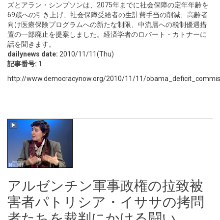
ズとアラン・シンプソンは、2075年までに社会保障の定年年齢を
69歳への引き上げ、社会保障受給者の生計費手当の削減、高齢者
向け医療保険プログラムへの新たな制限、中流層への税制優遇措
置の一部廃止を提案しました。経済学者のロバート・カトナーに
話を聞きます。
dailynews date:
2010/11/11(Thu)
記事番号:
1
http://www.democracynow.org/2010/11/11/obama_deficit_commissio
アルゼンチン軍事政権の拉致被
害者パトリシア・イササの拷問
者たちを裁判にかける闘い