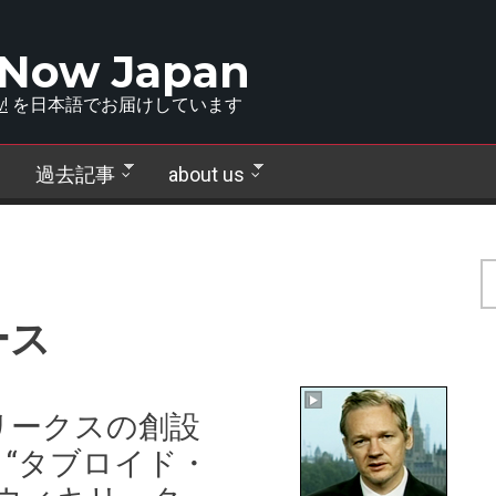
 Now Japan
!
を日本語でお届けしています
過去記事
about us
ース
リークスの創設
“タブロイド・