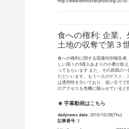
http://www.democracynow.org/2010/1
食への権利: 企業
土地の収奪で第３
食への権利に関する国連特別報告者
しい国々の5億人あまりの小農が飢
ってもらいます また、その原因の
だといいます。もう一人のゲスト、
は透明性を欠いており、追い立てで
のアクセスを危機に陥らせていると
★ 字幕動画はこちら
dailynews date:
2010/10/28(Thu)
記事番号:
3