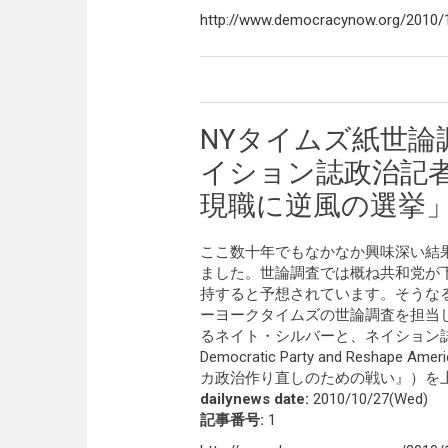
http://www.democracynow.org/2010/1
NYタイムズ紙世論
イション誌政治記者
現職に逆風の選挙
ここ数十年でもなかなか興味深い結
ました。世論調査では概ね共和党が
持すると予想されています。そうな
ーヨークタイムズの世論調査を担当し同種調
るネイト・シルバーと、ネイション誌の政治記者でHe
Democratic Party and Resh
カ政治作り直しのための戦い』）を
dailynews date:
2010/10/27(Wed)
記事番号:
1