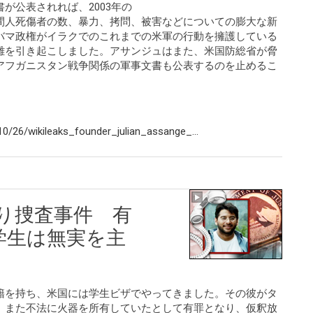
が公表されれば、2003年の
間人死傷者の数、暴力、拷問、被害などについての膨大な新
バマ政権がイラクでのこれまでの米軍の行動を擁護している
難を引き起こしました。アサンジュはまた、米国防総省が脅
アフガニスタン戦争関係の軍事文書も公表するのを止めるこ
/26/wikileaks_founder_julian_assange_...
とり捜査事件 有
学生は無実を主
籍を持ち、米国には学生ビザでやってきました。その彼がタ
、また不法に火器を所有していたとして有罪となり、仮釈放