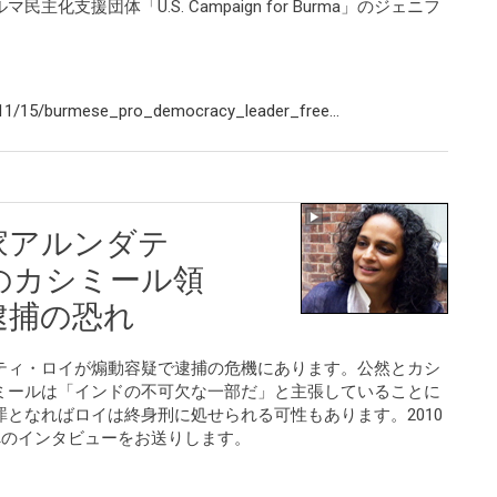
支援団体「U.S. Campaign for Burma」のジェニフ
。
11/15/burmese_pro_democracy_leader_free...
家アルンダテ
のカシミール領
逮捕の恐れ
ティ・ロイが煽動容疑で逮捕の危機にあります。公然とカシ
ミールは「インドの不可欠な一部だ」と主張していることに
となればロイは終身刑に処せられる可性もあります。2010
へのインタビューをお送りします。