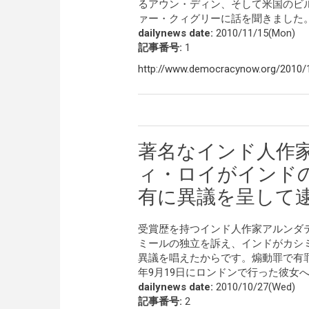
るアウン・ディン、そして米国のビルマ民主化
ァー・クィグリーに話を聞きました
dailynews date:
2010/11/15(Mon)
記事番号:
1
http://www.democracynow.org/2010/
著名なインド人作
ィ・ロイがインド
有に異議を呈して
受賞歴を持つインド人作家アルンダ
ミールの独立を訴え、インドがカシ
異議を唱えたからです。煽動罪で有罪
年9月19日にロンドンで行った彼女
dailynews date:
2010/10/27(Wed)
記事番号:
2