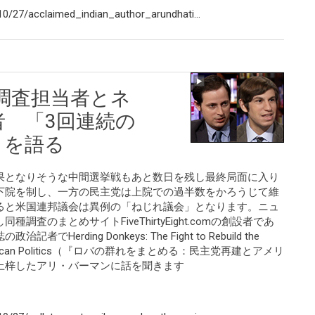
0/27/acclaimed_indian_author_arundhati...
調査担当者とネ
 「3回連続の
」を語る
果となりそうな中間選挙戦もあと数日を残し最終局面に入り
下院を制し、一方の民主党は上院での過半数をかろうじて維
ると米国連邦議会は異例の「ねじれ議会」となります。ニュ
査のまとめサイトFiveThirtyEight.comの創設者であ
rding Donkeys: The Fight to Rebuild the
ape American Politics（『ロバの群れをまとめる：民主党再建とアメリ
上梓したアリ・バーマンに話を聞きます