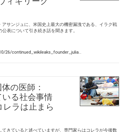
ウィキリーク
・アサンジュに、米国史上最大の機密漏洩である、イラク戦
の公表について引き続き話を聞きます。
/26/continued_wikileaks_founder_julia...
団体の医師：
ている社会事情
コレラは止まら
してきていると述べていますが、専門家らはコレラが今後数