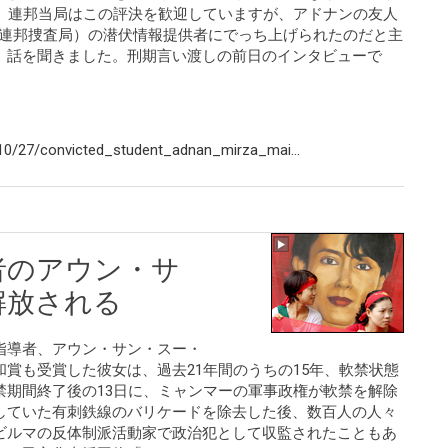
た。連邦当局はこの評決を歓迎していますが、アドナンの友人
（連邦捜査局）の潜伏情報提供者にでっち上げられたのだと主
、話を聞きました。刑期言い渡しの前日のインタビューで
0/27/convicted_student_adnan_mirza_mai...
者のアウン・サ
解放される
指導者、アウン・サン・スー・
賞も受賞した彼女は、過去21年間のうちの15年、軟禁状態
禁期間終了後の13日に、ミャンマーの軍事政権が軟禁を解除
していた有刺鉄線のバリケードを除去した後、数百人の人々
ビルマの反体制派活動家で政治犯として収監されたこともあ