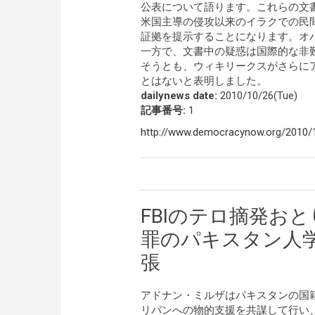
公表について語ります。これらの文書
米国主導の侵攻以来のイラクでの民
証拠を提示することになります。オ
一方で、文書中の疑惑は国際的な非
そうとも、ウィキリークスがさらに
とはないと表明しました。
dailynews date:
2010/10/26(Tue)
記事番号:
1
http://www.democracynow.org/2010/10
FBIのテロ摘発お
罪のパキスタン人
張
アドナン・ミルザはパキスタンの国
リバンへの物的支援を共謀して行い