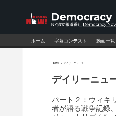
Skip to main content
Democracy
NY独立報道番組
Democracy Now
ホーム
字幕コンテスト
動画一覧
HOME
/
デイリーニュース
デイリーニュ
パート２：ウィキ
者が語る戦争記録、