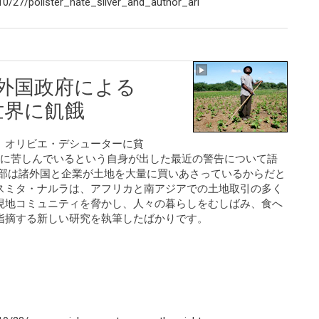
0/27/pollster_nate_silver_and_author_ari
、外国政府による
世界に飢餓
、オリビエ・デシューターに貧
えに苦しんでいるという自身が出した最近の警告について語
一部は諸外国と企業が土地を大量に買いあさっているからだと
スミタ・ナルラは、アフリカと南アジアでの土地取引の多く
現地コミュニティを脅かし、人々の暮らしをむしばみ、食へ
指摘する新しい研究を執筆したばかりです。