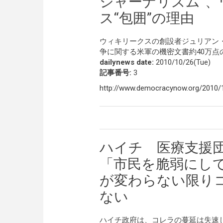
ジャーナリズム”、
ス“包囲”の理由
ウィキリークスの創設者ジュリアン
争に関する米軍の機密文書約40万点
dailynews date:
2010/10/26(Tue)
記事番号:
3
http://www.democracynow.org/2010/10
ハイチ 医療支援
「市民を脆弱にし
が変わらない限り
ない
ハイチ政府は、コレラの蔓延は失速