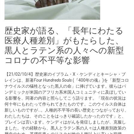
歴史家が語る、「長年にわたる
医療人種差別」がもたらした、
黒人とラテン系の人々への新型
コロナの不平等な影響
【21/02/10/4】歴史家のイブラム・X・ケンディとキーシャ・ブ
レインは、新著
Four Hundreds Souls
(『400年の魂』)を「新型コロ
ナウイルスの犠牲となった黒人の命」に捧げています。彼らはパ
ンデミックが米国のアフリカ系米国人コミュニティに及ぼしてい
る影響を、同著の内容と照らしてこう語ります。「現在の状況は
何十年にもわたって作られてきたものです。このウイルス自体は
新しいものですが…。人種的不平等の長い歴史とつながっており、
わたしたちは、そのことをはっきり確認したかったのです」と、
ブレインは言います。ケンディはがんを発症しましたが、克服し
ました。その経験から、黒人とラテン系の人々は人種差別政策の