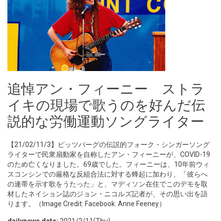
追悼アン・フィーニー ストラ
イキの現場で歌うのを好んだ伝
説的な労働運動ソングライター
【21/02/11/3】ピッツバーグの伝説的フォーク・シンガーソング
ライターで民衆扇動家を自称したアン・フィーニーが、COVID-19
のため亡くなりました。69歳でした。フィーニーは、10年前ウィ
スコンシンでの厳格な反組合法に対する蜂起に加わり、「彼らへ
の連帯を示す歌をうたった」と、マディソン在住でこのデモを取
材したネイション誌のジョン・ニコルズ記者が、その思い出を語
ります。（Image Credit: Facebook: Anne Feeney）