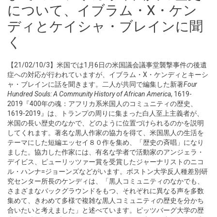
について、イブラム・X・ケン
ディとケイシャ・ブレインに聞
く
【21/02/10/3】米国では1月6日の米国議会議事堂襲撃事件の後遺
症への対応が行われていますが、イブラム・X・ケンディとキーシ
ャ・ブレインに話を聞きます。二人が共同で編集した新著
Four
Hundred Souls: A Community History of African America
, 1619-
2019『400年の魂：アフリカ系米国人のコミュニティの歴史、
1619-2019』は、トランプの周りに集まった白人至上主義者が、
米国の長い歴史のなかで、どのように位置づけられるのかを説明
してくれます。著名な黒人作家の協力を得て、米国黒人の生活を
テーマにした短編エッセイ８０作を集め、「歴史の斉唱」になり
ました。協力した作家には、有名な学者で活動家のアンジェラ・
デイビス、ピューリッツァー賞を受賞したジャーナリストのニコ
ル・ハンナ=ジョーンズなどがいます。ボストン大学反人種差別研
究センター所長のケンディは、「黒人コミュニティのなかでも、
さまざまなバックグラウンドをもつ、それぞれに異なる声を多数
集めて、きわめて多様で複雑な黒人コミュニティの歴史を分かち
合いたいと考えました」と述べています。ピッツバーグ大学の歴