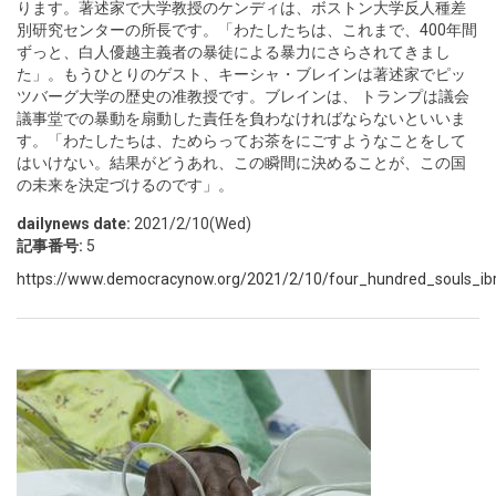
ります。著述家で大学教授のケンディは、ボストン大学反人種差
別研究センターの所長です。「わたしたちは、これまで、400年間
ずっと、白人優越主義者の暴徒による暴力にさらされてきまし
た」。もうひとりのゲスト、キーシャ・ブレインは著述家でピッ
ツバーグ大学の歴史の准教授です。ブレインは、 トランプは議会
議事堂での暴動を扇動した責任を負わなければならないといいま
す。「わたしたちは、ためらってお茶をにごすようなことをして
はいけない。結果がどうあれ、この瞬間に決めることが、この国
の未来を決定づけるのです」。
dailynews date:
2021/2/10(Wed)
記事番号:
5
https://www.democracynow.org/2021/2/10/four_hundred_souls_i