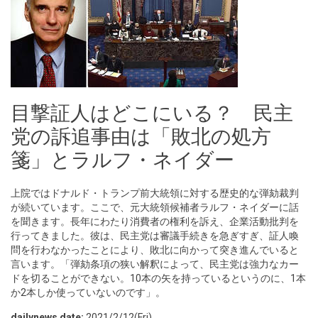
目撃証人はどこにいる？ 民主
党の訴追事由は「敗北の処方
箋」とラルフ・ネイダー
上院ではドナルド・トランプ前大統領に対する歴史的な弾劾裁判
が続いています。ここで、元大統領候補者ラルフ・ネイダーに話
を聞きます。長年にわたり消費者の権利を訴え、企業活動批判を
行ってきました。彼は、民主党は審議手続きを急ぎすぎ、証人喚
問を行わなかったことにより、敗北に向かって突き進んでいると
言います。「弾劾条項の狭い解釈によって、民主党は強力なカー
ドを切ることができない。10本の矢を持っているというのに、1本
か2本しか使っていないのです」。
dailynews date:
2021/2/12(Fri)