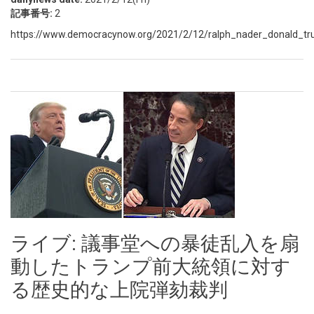
記事番号:
2
https://www.democracynow.org/2021/2/12/ralph_nader_donald_t
ライブ: 議事堂への暴徒乱入を扇
動したトランプ前大統領に対す
る歴史的な上院弾劾裁判