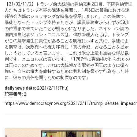
【21/02/11/2】トランプ前大統領の弾劾裁判2日目、下院弾劾管理
人たちはトランプ有罪の陳述を展開し、1月6日の暴動における連
邦議会内部のショッキングな映像を提示しました。この映像で、
暴徒となったトランプ支持者たちが、議員事務室からわずか58歩
の位置まで来ていたことが明らかになりました。ネイション誌の
国内担当記者ジョン・ニコルズは、弾劾管理人たちは、トランプ
がこの襲撃発生に責任があることを明確に示すと共に、暴徒によ
る襲撃は、次政権への権力移行に「真の脅威」となることを提示
しようとしていると言います。「これは米史上最も重要な弾劾裁
判です」とニコルズは言います。「1787年に弾劾権が作られたの
は正にこのためです。これは大統領が支配者や国王のように振る
舞い、自らの権力を維持するために共和制を脅かす行為をした時
に、彼らの責任を問うための制度なのです」
dailynews date:
2021/2/11(Thu)
記事番号:
2
https://www.democracynow.org/2021/2/11/trump_senate_impeachme