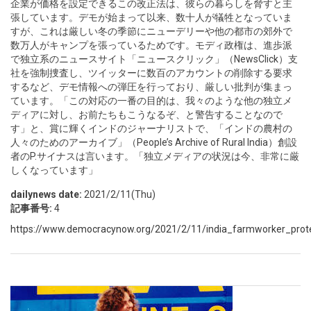
企業が価格を設定できるこの改正法は、彼らの暮らしを脅すと主
張しています。デモが始まって以来、数十人が犠牲となっていま
すが、これは厳しい冬の季節にニューデリーや他の都市の郊外で
数万人がキャンプを張っているためです。モディ政権は、進歩派
で独立系のニュースサイト「ニュースクリック」（NewsClick）支
社を強制捜査し、ツイッターに数百のアカウントの削除する要求
するなど、デモ情報への弾圧を行っており、厳しい批判が集まっ
ています。「この対応の一番の目的は、我々のような他の独立メ
ディアに対し、お前たちもこうなるぞ、と警告することなので
す」と、賞に輝くインドのジャーナリストで、「インドの農村の
人々のためのアーカイブ」（People’s Archive of Rural India）創設
者のP.サイナスは言います。「独立メディアの状況は今、非常に厳
しくなっています」
dailynews date:
2021/2/11(Thu)
記事番号:
4
https://www.democracynow.org/2021/2/11/india_farmworker_prote