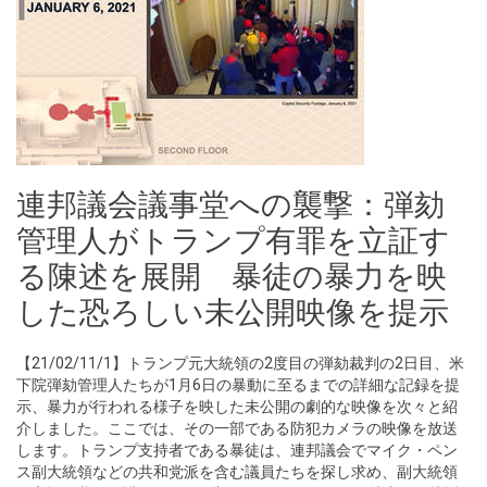
連邦議会議事堂への襲撃：弾劾
管理人がトランプ有罪を立証す
る陳述を展開 暴徒の暴力を映
した恐ろしい未公開映像を提示
【21/02/11/1】トランプ元大統領の2度目の弾劾裁判の2日目、米
下院弾劾管理人たちが1月6日の暴動に至るまでの詳細な記録を提
示、暴力が行われる様子を映した未公開の劇的な映像を次々と紹
介しました。ここでは、その一部である防犯カメラの映像を放送
します。トランプ支持者である暴徒は、連邦議会でマイク・ペン
ス副大統領などの共和党派を含む議員たちを探し求め、副大統領