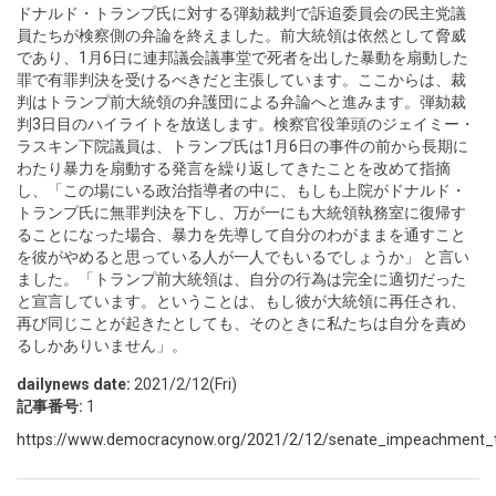
ドナルド・トランプ氏に対する弾劾裁判で訴追委員会の民主党議
員たちが検察側の弁論を終えました。前大統領は依然として脅威
であり、1月6日に連邦議会議事堂で死者を出した暴動を扇動した
罪で有罪判決を受けるべきだと主張しています。ここからは、裁
判はトランプ前大統領の弁護団による弁論へと進みます。弾劾裁
判3日目のハイライトを放送します。検察官役筆頭のジェイミー・
ラスキン下院議員は、トランプ氏は1月6日の事件の前から長期に
わたり暴力を扇動する発言を繰り返してきたことを改めて指摘
し、「この場にいる政治指導者の中に、もしも上院がドナルド・
トランプ氏に無罪判決を下し、万が一にも大統領執務室に復帰す
ることになった場合、暴力を先導して自分のわがままを通すこと
を彼がやめると思っている人が一人でもいるでしょうか」 と言い
ました。「トランプ前大統領は、自分の行為は完全に適切だった
と宣言しています。ということは、もし彼が大統領に再任され、
再び同じことが起きたとしても、そのときに私たちは自分を責め
るしかありいません」。
dailynews date:
2021/2/12(Fri)
記事番号:
1
https://www.democracynow.org/2021/2/12/senate_impeachment_tr