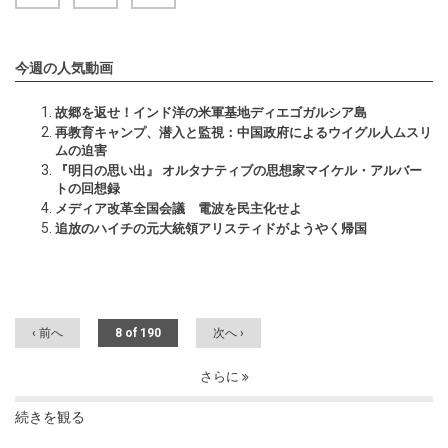
今週の人気動画
故郷を返せ！インド洋の米軍基地ディエゴガルシア島
再教育キャンプ、潜入と監視：中国政府によるウイグル人ムスリ
ムの迫害
『明日の思い出』 オルタナティブの思想家マイケル・アルバー
トの回想録
メディア改革全国会議 電波を民主化せよ
追放のハイチの元大統領アリスティドがようやく帰国
‹ 前へ
8 of 190
次へ ›
さらに
続きを観る