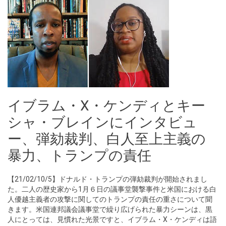
イブラム・X・ケンディとキー
シャ・ブレインにインタビュ
ー、弾劾裁判、白人至上主義の
暴力、トランプの責任
【21/02/10/5】ドナルド・トランプの弾劾裁判が開始されまし
た。二人の歴史家から1月６日の議事堂襲撃事件と米国における白
人優越主義者の攻撃に関してのトランプの責任の重さについて聞
きます。米国連邦議会議事堂で繰り広げられた暴力シーンは、黒
人にとっては、見慣れた光景ですと、イブラム・X・ケンディは語