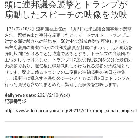
頭に連邦議会襲撃とトランプが
扇動したスピーチの映像を放映
【21/02/10/2】連邦議会上院は、1月6日に米国議会議事堂が襲撃
され、死者も出た事件を扇動したとして、ドナルド・トランプに
対する弾劾裁判への開始を、56対44の賛成多数で可決しました。
民主党議員の提案に6人の共和党議員が賛成にまわり、元大統領を
弾劾裁判にかけることは違憲であるとする、トランプの弁護団の
主張をしりぞけました。トランプは2度の弾劾裁判を受けた最初の
大統領であり、退任後に弾劾裁判にかけられる最初の大統領とな
ります。歴史に残るトランプの二度目の弾劾裁判の初日を特集
し、議事堂に乱入する暴徒のシーンとともに1月6日にトランプが
行った演説も含めてまとめた、緊迫した映像を放映します。
dailynews date:
2021/2/10(Wed)
記事番号:
2
https://www.democracynow.org/2021/2/10/trump_senate_impeachme