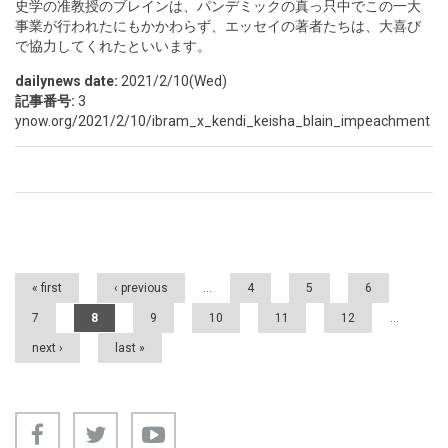
史学の准教授のブレインは、パンデミックの真っ只中でこの一大
事業が行われたにもかかわらず、エッセイの著者たちは、大喜び
で協力してくれたといいます。
dailynews date:
2021/2/10(Wed)
記事番号:
3
ynow.org/2021/2/10/ibram_x_kendi_keisha_blain_impeachment
Pages
« first
‹ previous
…
4
5
6
7
8
9
10
11
12
…
next ›
last »