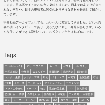
とする番組づくりで、他のメディアには見られない特異な報道を行って
います。日本語サイトは2007年に始まりました。日本ではあまり紹介さ
れない事件や、日本の視聴者に関係のありそうな題材を厳選して紹介し
ています。
字幕動画アーカイブとしても、たいへんに充実してきました。どれも内
容の濃いインタビューであり、見るたびに新しい発見があります。いろ
んな使い方ができる資料として、お役立ていただければ幸いです。
Tags
アパルトヘイト
アリ･アブニマー
カーター
ゲスト
パレスチナ
一国家解決
分離壁
エネルギー
油田開発
環境汚染
石油企業
マルクス主義
タリク・アリ
規制
ベネズエラ
中南米
左派政権
石油
1968
イギリス
ヨーロッパ
アクティビズム
デジタル化
ネットの中立性
メディア
独占
電波の民主化
TPP
個人情報
監視社会
警察
企業と社会
偏向報道
温暖化
二大政党
企業犯罪
映画
シーザー･チャベス
ボリバル
CIA
カナダ
諜報
NAFTA