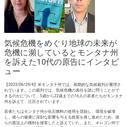
気候危機をめぐり地球の未来が
危機に瀕しているとモンタナ州
を訴えた10代の原告にインタビ
ュー
【2023/06/29/4】米モンタナ州では、画期的な気候裁判が審理さ
れています。この裁判では、気候危機の責任を誰に問うことがで
きるのかについて、5歳から22歳までの16人の若者たちがモンタナ
州を訴えて、注目されています。
若者たちはモンタナ州が化石燃料の使用を奨励し、環境を破壊
し、彼らの健康に深刻な影響を与える政策を推し進めたため、彼
らの憲法上の権利を侵害したと訴えていた。また、オレゴン州で