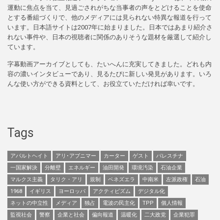
運動に焦点を当て、見過ごされがちな当事者の声をとどけることを使命
とする番組づくりで、他のメディアには見られない特異な報道を行って
います。日本語サイトは2007年に始まりました。日本ではあまり紹介さ
れない事件や、日本の視聴者に関係のありそうな題材を厳選して紹介し
ています。
字幕動画アーカイブとしても、たいへんに充実してきました。どれも内
容の濃いインタビューであり、見るたびに新しい発見があります。いろ
んな使い方ができる資料として、お役立ていただければ幸いです。
Tags
アパルトヘイト
アリ･アブニマー
カーター
ゲスト
パレスチナ
一国家解決
分離壁
エネルギー
油田開発
環境汚染
石油企業
マルクス主義
タリク・アリ
規制
ベネズエラ
中南米
左派政権
石油
1968
イギリス
ヨーロッパ
アクティビズム
デジタル化
ネットの中立性
メディア
独占
電波の民主化
TPP
個人情報
監視社会
警察
企業と社会
偏向報道
温暖化
二大政党
企業犯罪