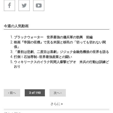
今週の人気動画
ブラックウォーター 世界最強の傭兵軍の勃興 前編
映画『帝国の収穫』で見る米国と移民の「切っても切れない関
係」
「最初は悲劇、二度目は喜劇」ジジェク金融危機後の世界を語る
打倒！石油専制─世界最強産業との闘い
ウィキリークスのイラク民間人爆撃ビデオ 米兵の行動は訓練ど
おり
‹ 前へ
3 of 190
次へ ›
さらに