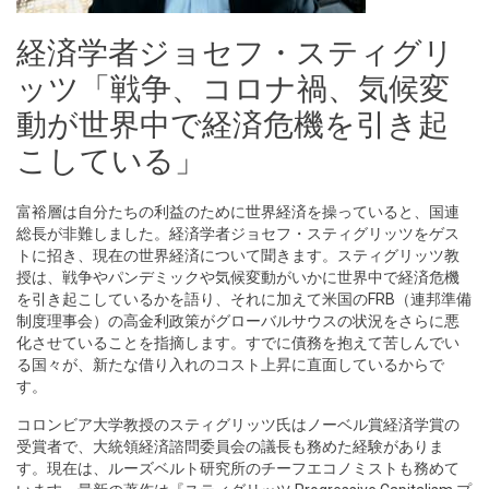
経済学者ジョセフ・スティグリ
ッツ「戦争、コロナ禍、気候変
動が世界中で経済危機を引き起
こしている」
富裕層は自分たちの利益のために世界経済を操っていると、国連
総長が非難しました。経済学者ジョセフ・スティグリッツをゲス
トに招き、現在の世界経済について聞きます。スティグリッツ教
授は、戦争やパンデミックや気候変動がいかに世界中で経済危機
を引き起こしているかを語り、それに加えて米国のFRB（連邦準備
制度理事会）の高金利政策がグローバルサウスの状況をさらに悪
化させていることを指摘します。すでに債務を抱えて苦しんでい
る国々が、新たな借り入れのコスト上昇に直面しているからで
す。
コロンビア大学教授のスティグリッツ氏はノーベル賞経済学賞の
受賞者で、大統領経済諮問委員会の議長も務めた経験がありま
す。現在は、ルーズベルト研究所のチーフエコノミストも務めて