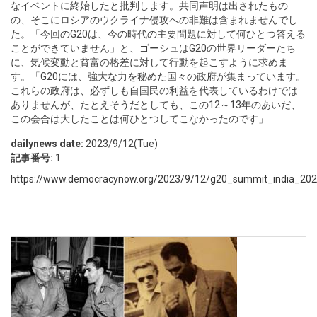
なイベントに終始したと批判します。共同声明は出されたもの
の、そこにロシアのウクライナ侵攻への非難は含まれませんでし
た。「今回のG20は、今の時代の主要問題に対して何ひとつ答える
ことができていません」と、ゴーシュはG20の世界リーダーたち
に、気候変動と貧富の格差に対して行動を起こすように求めま
す。「G20には、強大な力を秘めた国々の政府が集まっています。
これらの政府は、必ずしも自国民の利益を代表しているわけでは
ありませんが、たとえそうだとしても、この12～13年のあいだ、
この会合は大したことは何ひとつしてこなかったのです」
dailynews date:
2023/9/12(Tue)
記事番号:
1
https://www.democracynow.org/2023/9/12/g20_summit_india_20