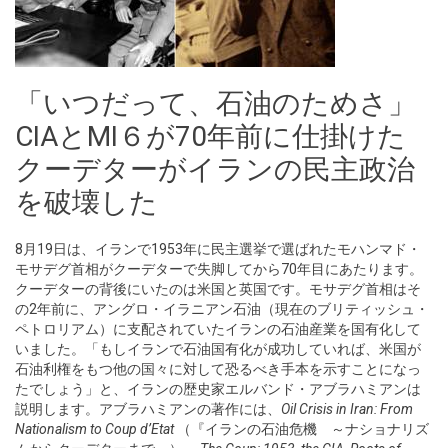
「いつだって、石油のためさ」
CIAとMI６が70年前に仕掛けた
クーデターがイランの民主政治
を破壊した
8月19日は、イランで1953年に民主選挙で選ばれたモハンマド・
モサデグ首相がクーデターで失脚してから70年目にあたります。
クーデターの背後にいたのは米国と英国です。モサデグ首相はそ
の2年前に、アングロ・イラニアン石油（現在のブリティッシュ・
ペトロリアム）に支配されていたイランの石油産業を国有化して
いました。「もしイランで石油国有化が成功していれば、米国が
石油利権をもつ他の国々に対して恐るべき手本を示すことになっ
たでしょう」と、イランの歴史家エルバンド・アブラハミアンは
説明します。アブラハミアンの著作には、
Oil Crisis in Iran: From
Nationalism to Coup d’Etat
（『イランの石油危機 ～ナショナリズ