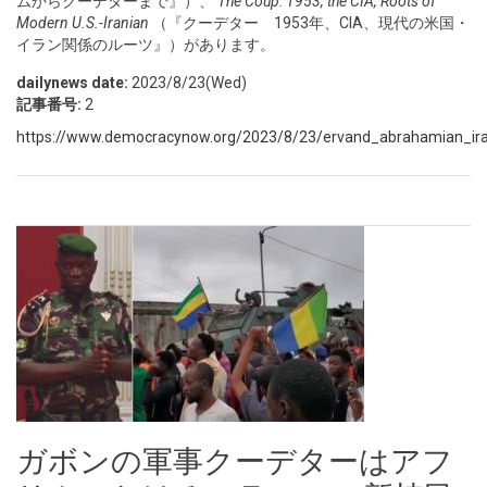
ムからクーデターまで』）、
The Coup: 1953, the CIA, Roots of
Modern U.S.-Iranian
（『クーデター 1953年、CIA、現代の米国・
イラン関係のルーツ』）があります。
dailynews date:
2023/8/23(Wed)
記事番号:
2
https://www.democracynow.org/2023/8/23/ervand_abrahamian_ira
ガボンの軍事クーデターはアフ