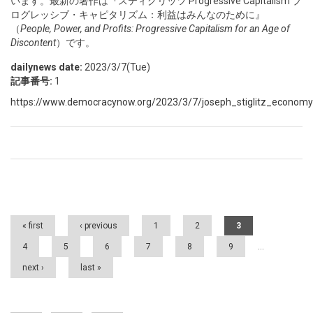
います。最新の著作は『スティグリッツ Progressive Capitalism プ
ログレッシブ・キャピタリズム：利益はみんなのために』
（
People, Power, and Profits: Progressive Capitalism for an Age of
Discontent
）です。
dailynews date:
2023/3/7(Tue)
記事番号:
1
https://www.democracynow.org/2023/3/7/joseph_stiglitz_economy
Pages
« first
‹ previous
1
2
3
4
5
6
7
8
9
…
next ›
last »