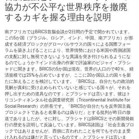
協力が不公平な世界秩序を撤廃
するカギを握る理由を説明
南アフリカではBRICS首脳会談が2日間の予定で開かれています。
この5か国（ブラジル、ロシア、インド、中国、南アフリカ）が形
成する経済ブロックがグローバルサウスの国々による国際フォー
ラムを築き上げることにより、世界情勢における米国や西側諸国
の支配に対し無視できないような異議を突き付けられるようにな
るのでしょうか？インド出身の作家で評論家のビジャイ・プラシ
ャドに聞きます。BRICSの5か国は現在、世界の人口ので40％、 経
済規模では25%を占めていますが、ここに20か国以上の国々を新
たに加えることを検討しています。「BRICSは、自分たちの政治的
見解が真剣に受け止められていないと感じている国々が、それを
押し出すための道具なのです」とプラシャドは言います。彼はト
リコンティネンタル社会調査研究所（Tricontinental: Institute for
Social Research）の所長です。「BRICSが自分たちを反帝国主義
プロジェクトであると名乗るのは偽りだ」とする批判が昨日の放
送でありましたが、そに対し、プラシャドはBRICSとその新開発銀
行の歴史を説明して反論しています。BRICS諸国は「社会主義ブロ
ックではありませんが、西側に言われたことを何でもそのまま受
け入れるのは嫌だと言っているのです」とプラシャドは言いま