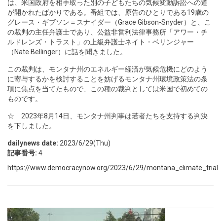
は、米国政府を相手取った別の子どもたちの気候変動訴訟への道
が開かれたばかりである。番組では、原告のひとりである19歳の
グレース・ギブソン＝スナイダー（Grace Gibson-Snyder）と、こ
の裁判の主任弁護士であり、公益非営利法律事務所「アワー・チ
ルドレンズ・トラスト」の上級弁護士ネイト・ベリンジャー
（Nate Bellinger）に話を聞きました。
この裁判は、モンタナ州のエネルギー経済が気候危機にどのよう
に寄与するかを検討することを妨げるモンタナ州環境政策法の条
項に焦点を当てたもので、この種の裁判としては米国で初めての
ものです。
☆ 2023年8月14日、モンタナ州判事は若者たちを支持する判決
を下しました。
dailynews date:
2023/6/29(Thu)
記事番号:
4
https://www.democracynow.org/2023/6/29/montana_climate_trial