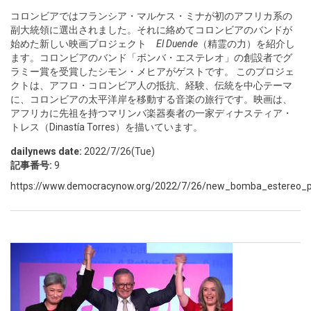
コロンビアではフランシア・マルケス・ミナが初のアフリカ系の
副大統領に選出されました。それに絡めてコロンビアのバンドが
始めた新しい映画プロジェクト
El Duende
（精霊の力）を紹介し
ます。コロンビアのバンド「ボンバ・エステレオ」の創設者でグ
ラミー賞を受賞したシモン・メヒアがゲストです。 このプロジェ
クトは、アフロ・コロンビア人の抵抗、経験、伝統を中心テーマ
に、コロンビアの太平洋岸を移動する音楽の旅行です。映画は、
アフリカに先祖を持つマリンバ楽器奏者の一家ディナスティア・
トレス（Dinastía Torres）を描いています。
dailynews date:
2022/7/26(Tue)
記事番号:
9
https://www.democracynow.org/2022/7/26/new_bomba_estereo_pro