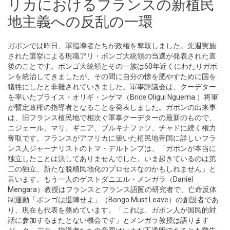
リカにおけるフランスの新植民
地主義への反乱の一環
ガボンでは昨日、軍指導者たちが政権を奪取しました。先週実施
された選挙による現職アリ・ボンゴ大統領の当選が発表された直
後のことです。ボンゴ大統領とその一族は60年近くにわたりガボ
ンを統治してきましたが、その間に自分の懐を肥やすために国を
犠牲にしたと非難されていきました。軍事評議会は、クーデター
を率いたブライス・オリギ・ンゲマ（Brice Oligui Nguema ）将軍
が暫定政権の指導者となることを発表しました。ガボンの出来事
は、旧フランス植民地で相次ぐ軍事クーデターの最新のもので、
ニジェール、マリ、ギニア、ブルキナファソ、チャドに続く権力
奪取です。フランスがアフリカに築いた植民地帝国に詳しいフラ
ンス人ジャーナリストのトマ・デルトンブは、「ガボンが本当に
独立したことは決してありませんでした。いま起きているのは第
二の独立、新たな脱植民地化のプロセスなのかもしれません」と
言います。もう一人のゲストダニエル・メンガラ（Daniel
Mengara）教授はフランスとフランス語圏の研究者で、亡命反体
制運動「ボンゴは退陣せよ」（Bongo Must Leave）の創設者であ
り、現在も代表を務めています。「これは、ガボン人が国民的対
話に参加するまたとない機会です」とメンガラ教授は語ります