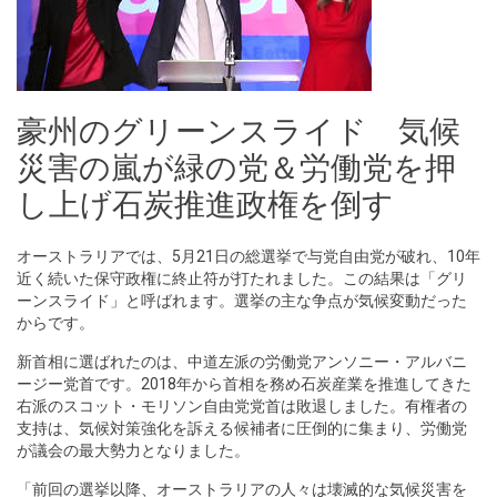
豪州のグリーンスライド 気候
災害の嵐が緑の党＆労働党を押
し上げ石炭推進政権を倒す
オーストラリアでは、5月21日の総選挙で与党自由党が破れ、10年
近く続いた保守政権に終止符が打たれました。この結果は「グリ
ーンスライド」と呼ばれます。選挙の主な争点が気候変動だった
からです。
新首相に選ばれたのは、中道左派の労働党アンソニー・アルバニ
ージー党首です。2018年から首相を務め石炭産業を推進してきた
右派のスコット・モリソン自由党党首は敗退しました。有権者の
支持は、気候対策強化を訴える候補者に圧倒的に集まり、労働党
が議会の最大勢力となりました。
「前回の選挙以降、オーストラリアの人々は壊滅的な気候災害を