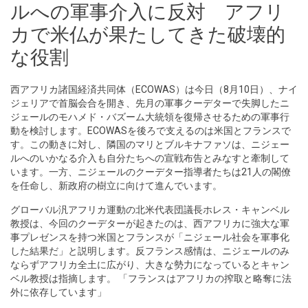
ルへの軍事介入に反対 アフリ
カで米仏が果たしてきた破壊的
な役割
西アフリカ諸国経済共同体（ECOWAS）は今日（8月10日）、ナイ
ジェリアで首脳会合を開き、先月の軍事クーデターで失脚したニ
ジェールのモハメド・バズーム大統領を復帰させるための軍事行
動を検討します。ECOWASを後ろで支えるのは米国とフランスで
す。この動きに対し、隣国のマリとブルキナファソは、ニジェー
ルへのいかなる介入も自分たちへの宣戦布告とみなすと牽制して
います。一方、ニジェールのクーデター指導者たちは21人の閣僚
を任命し、新政府の樹立に向けて進んでいます。
グローバル汎アフリカ運動の北米代表団議長ホレス・キャンベル
教授は、今回のクーデターが起きたのは、西アフリカに強大な軍
事プレゼンスを持つ米国とフランスが「ニジェール社会を軍事化
した結果だ」と説明します。反フランス感情は、ニジェールのみ
ならずアフリカ全土に広がり、大きな勢力になっているとキャン
ベル教授は指摘します。 「フランスはアフリカの搾取と略奪に法
外に依存しています」