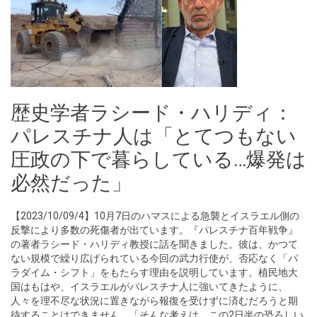
歴史学者ラシード・ハリディ：
パレスチナ人は「とてつもない
圧政の下で暮らしている…爆発は
必然だった」
【2023/10/09/4】10月7日のハマスによる急襲とイスラエル側の
反撃により多数の死傷者が出ています。『パレスチナ百年戦争』
の著者ラシード・ハリディ教授に話を聞きました。彼は、かつて
ない規模で繰り広げられている今回の武力行使が、否応なく「パ
ラダイム・シフト」をもたらす理由を説明しています。植民地大
国はもはや、イスラエルがパレスチナ人に強いてきたように、
人々を理不尽な状況に置きながら報復を受けずに済むだろうと期
待することはできません。「そんな考えは、この2日半の恐ろしい