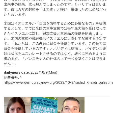
出来事の結果、吹っ飛んでしまったのです」とハリディは言いま
す。彼はガザの封鎖を「圧力釜」と呼び、爆発したのは必然だっ
たと言います。
米国はイスラエルが「自国を防衛するために必要なもの」を提供
するとして、すでに米国の軍事支援では毎年最大額を受け取って
きたイスラエルに対し、追加支援と軍需品の提供を約束しまし
た。米国の軍艦や戦闘機もイスラエルに近寄せて配備する予定で
す。「私たちは、この占領に資金を提供しています。この暴力に
資金を提供しているのです」とハリディは指摘し、バイデン大統
領は状況をエスカレートさせるのではなく、緩和に務めるように
求めます。「パレスチナ人の死体の上で平和を築くことはできま
せん」。
dailynews date:
2023/10/9(Mon)
記事番号:
4
https://www.democracynow.org/2023/10/9/rashid_khalidi_palestine