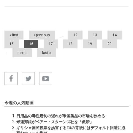
Pages
« first
‹ previous
…
12
13
14
15
16
17
18
19
20
…
next ›
last »
今週の人気動画
日用品の毒性規制の遅れが米国製品の市場を狭める
米連邦銀がベアー・スターンズ社を「救済」
ギリシャ国民投票を妨害するEUの背後にはデフォルト回避に必