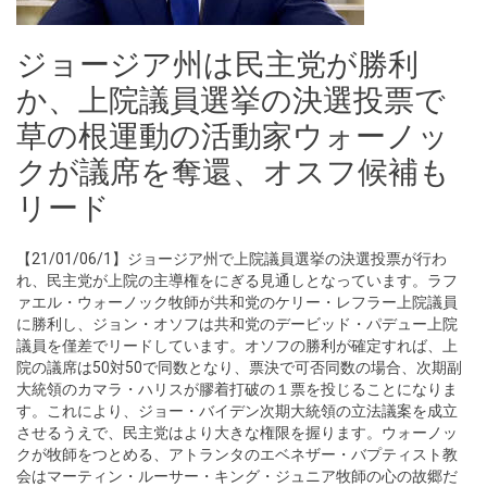
ジョージア州は民主党が勝利
か、上院議員選挙の決選投票で
草の根運動の活動家ウォーノッ
クが議席を奪還、オスフ候補も
リード
【21/01/06/1】ジョージア州で上院議員選挙の決選投票が行わ
れ、民主党が上院の主導権をにぎる見通しとなっています。ラフ
ァエル・ウォーノック牧師が共和党のケリー・レフラー上院議員
に勝利し、ジョン・オソフは共和党のデービッド・パデュー上院
議員を僅差でリードしています。オソフの勝利が確定すれば、上
院の議席は50対50で同数となり、票決で可否同数の場合、次期副
大統領のカマラ・ハリスが膠着打破の１票を投じることになりま
す。これにより、ジョー・バイデン次期大統領の立法議案を成立
させるうえで、民主党はより大きな権限を握ります。ウォーノッ
クが牧師をつとめる、アトランタのエベネザー・バプティスト教
会はマーティン・ルーサー・キング・ジュニア牧師の心の故郷だ