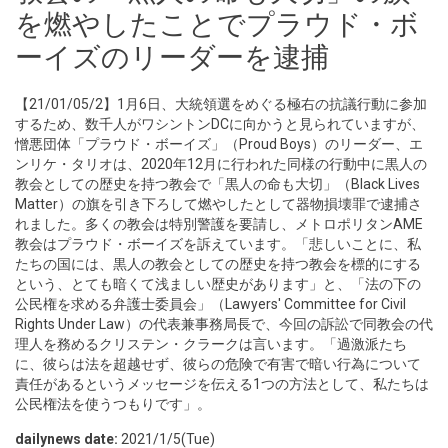
を燃やしたことでプラウド・ボ
ーイズのリーダーを逮捕
【21/01/05/2】1月6日、大統領選をめぐる極右の抗議行動に参加
するため、数千人がワシントンDCに向かうと見られていますが、
憎悪団体「プラウド・ボーイズ」（Proud Boys）のリーダー、エ
ンリケ・タリオは、2020年12月に行われた同様の行動中に黒人の
教会としての歴史を持つ教会で「黒人の命も大切」（Black Lives
Matter）の旗を引き下ろして燃やしたとして器物損壊罪で逮捕さ
れました。多くの教会は特別警護を要請し、メトロポリタンAME
教会はプラウド・ボーイズを訴えています。「悲しいことに、私
たちの国には、黒人の教会としての歴史を持つ教会を標的にする
という、とても暗くて浅ましい歴史があります」と、「法の下の
公民権を求める弁護士委員会」（Lawyers' Committee for Civil
Rights Under Law）の代表兼事務局長で、今回の訴訟で同教会の代
理人を務めるクリステン・クラークは言います。「過激派たち
に、彼らは法を超越せず、彼らの危険で有害で暗い行為について
責任があるというメッセージを伝える1つの方法として、私たちは
公民権法を使うつもりです」。
dailynews date:
2021/1/5(Tue)