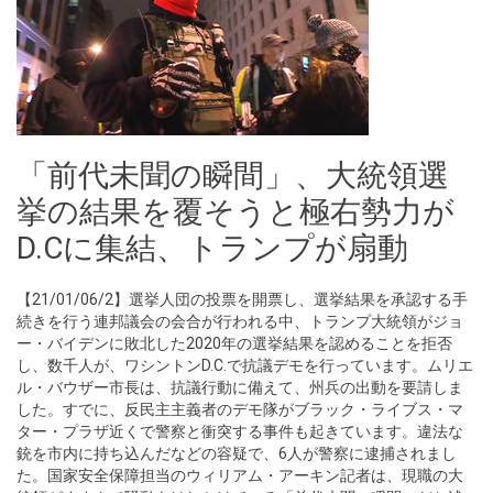
「前代未聞の瞬間」、大統領選
挙の結果を覆そうと極右勢力が
D.Cに集結、トランプが扇動
【21/01/06/2】選挙人団の投票を開票し、選挙結果を承認する手
続きを行う連邦議会の会合が行われる中、トランプ大統領がジョ
ー・バイデンに敗北した2020年の選挙結果を認めることを拒否
し、数千人が、ワシントンD.C.で抗議デモを行っています。ムリエ
ル・バウザー市長は、抗議行動に備えて、州兵の出動を要請しま
した。すでに、反民主主義者のデモ隊がブラック・ライブス・マ
ター・プラザ近くで警察と衝突する事件も起きています。違法な
銃を市内に持ち込んだなどの容疑で、6人が警察に逮捕されまし
た。国家安全保障担当のウィリアム・アーキン記者は、現職の大