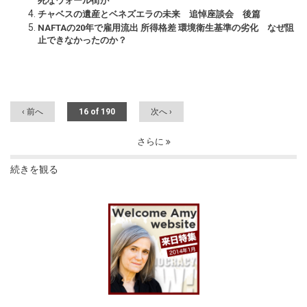
死なウォール街が
チャベスの遺産とベネズエラの未来 追悼座談会 後篇
NAFTAの20年で雇用流出 所得格差 環境衛生基準の劣化 なぜ阻
止できなかったのか？
‹ 前へ
16 of 190
次へ ›
さらに
続きを観る