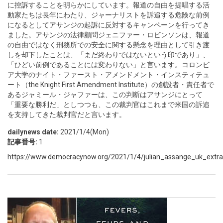
に控訴することを明らかにしています。報道の自由を提唱する活
動家たちは長年にわたり、ジャーナリストを訴追する危険な前例
になるとしてアサンジの起訴に反対するキャンペーンを行ってき
ました。アサンジの法律顧問ジェニファー・ロビンソンは、報道
の自由ではなく刑務所での安全に関する懸念を理由として引き渡
しを却下したことは、「まだ終わりではないという印であり」、
「ひどい前例であることには変わりない」と言います。コロンビ
ア大学のナイト・ファースト・アメンドメント・インスティテュ
ート（the Knight First Amendment Institute）の創設者・責任者で
あるジャミール・ジャファーは、この判断はアサンジにとって
「重要な勝利だ」としつつも、この裁判官はこれまで米国の訴追
を支持してきた裁判官だと言います。
dailynews date:
2021/1/4(Mon)
記事番号:
1
https://www.democracynow.org/2021/1/4/julian_assange_uk_extradi