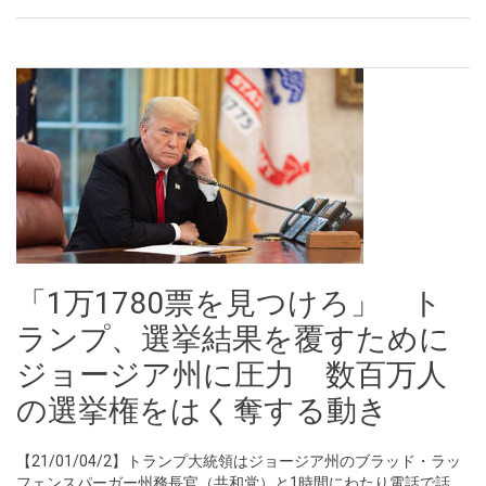
「1万1780票を見つけろ」 ト
ランプ、選挙結果を覆すために
ジョージア州に圧力 数百万人
の選挙権をはく奪する動き
【21/01/04/2】トランプ大統領はジョージア州のブラッド・ラッ
フェンスパーガー州務長官（共和党）と1時間にわたり電話で話