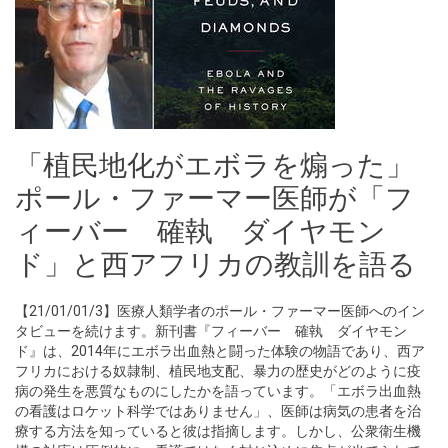
「植民地化がエボラを煽った」
ポール・ファーマー医師が「フ
ィーバー 確執 ダイヤモン
ド」と西アフリカの教訓を語る
【21/01/01/3】医療人類学者のポール・ファーマー医師へのイン
タビューを続けます。新刊書『フィーバー 確執 ダイヤモン
ド』は、2014年にエボラ出血熱と闘った体験の物語であり、西ア
フリカにおける奴隷制、植民地支配、暴力の歴史がどのように疫
病の発生を悪質なものにしたかを語っています。「エボラ出血熱
の看護はロケット科学ではありません」、医師は病気の患者を治
療する方法を知っていると彼は指摘します。しかし、公衆衛生機