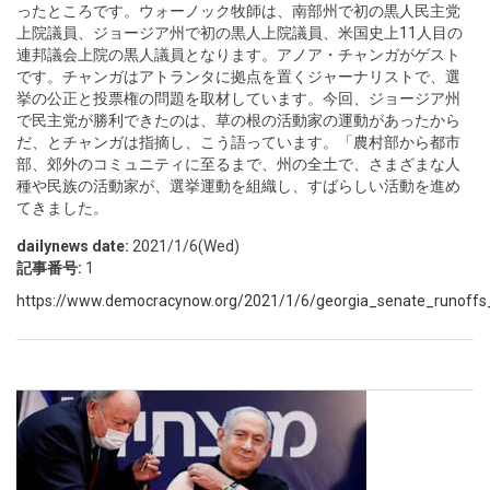
ったところです。ウォーノック牧師は、南部州で初の黒人民主党
上院議員、ジョージア州で初の黒人上院議員、米国史上11人目の
連邦議会上院の黒人議員となります。アノア・チャンガがゲスト
です。チャンガはアトランタに拠点を置くジャーナリストで、選
挙の公正と投票権の問題を取材しています。今回、ジョージア州
で民主党が勝利できたのは、草の根の活動家の運動があったから
だ、とチャンガは指摘し、こう語っています。「農村部から都市
部、郊外のコミュニティに至るまで、州の全土で、さまざまな人
種や民族の活動家が、選挙運動を組織し、すばらしい活動を進め
てきました。
dailynews date:
2021/1/6(Wed)
記事番号:
1
https://www.democracynow.org/2021/1/6/georgia_senate_runoff