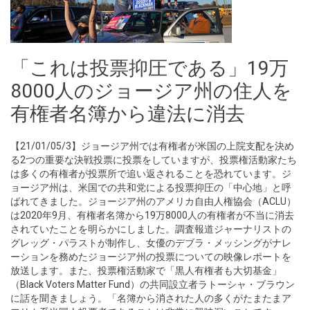
「これは投票抑圧である」19万
8000人のジョージア州の住人を
有権者名簿から違法に消去
【21/01/05/3】ジョージア州では有権者が米国の上院支配を決め
る2つの重要な決戦投票に投票をしていますが、投票権活動家たち
は多くの有権者が投票所で追い返されることを恐れています。ジ
ョージア州は、米国での共和党による投票抑圧の「中心地」と呼
ばれてきました。ジョージア州のアメリカ自由人権協会（ACLU）
は2020年9月、有権者名簿から19万8000人の有権者が不当に消去
されていたことを明らかにしました。調査報道ジャーナリストの
グレッグ・パラストが制作し、女優のデブラ・メッシングがナレ
ーションを務めたジョージア州の投票についての映像レポートを
放送します。また、投票権活動家で「黒人有権者も大切基金」
（Black Voters Matter Fund）の共同設立者ラトーシャ・ブラウン
に話を聞きましょう。「名簿から消された人の多くがたまたまア