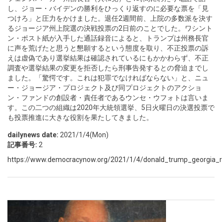
し、ジョー・バイデンの勝利をひっくり返すのに必要な票を「見
つけろ」と圧力をかけました。退任2週間前、上院の多数派を決す
るジョージア州上院選の決戦投票の2日前のことでした。ワシント
ン・ポスト紙が入手した通話録音によると、トランプは州務長官
に声を荒げたと思うと懇願するという態度を取り、不正投票の訴
えは虚偽であり選挙結果は確認されているにもかかわらず、不正
調査や選挙結果の変更を拒否したら刑事告発するとの脅迫までし
ました。「驚愕です。これは犯罪でなければならない」と、ニュ
ー・ジョージア・プロジェクト及び同プロジェクトのアクショ
ン・ファンドの創設者・責任者であるウンセ・ウフォトは言いま
す。この二つの組織は2020年大統領選挙、5日火曜日の決選投票で
も投票推進に大きな役割を果たしてきました。
dailynews date:
2021/1/4(Mon)
記事番号:
2
https://www.democracynow.org/2021/1/4/donald_trump_georgia_