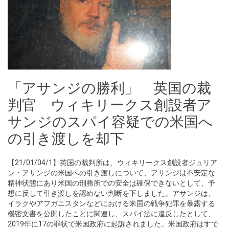
「アサンジの勝利」 英国の裁
判官 ウィキリークス創設者ア
サンジのスパイ容疑での米国へ
の引き渡しを却下
【21/01/04/1】英国の裁判所は、ウィキリークス創設者ジュリア
ン・アサンジの米国への引き渡しについて、アサンジは不安定な
精神状態にあり米国の刑務所での安全は確保できないとして、予
想に反して引き渡しを認めない判断を下しました。アサンジは、
イラクやアフガニスタンなどにおける米国の戦争犯罪を暴露する
機密文書を公開したことに関連し、スパイ法に違反したとして、
2019年に17の罪状で米国政府に起訴されました。米国政府はすで