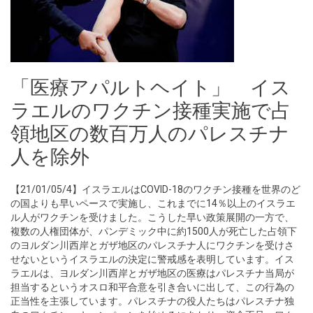
「医療アパルトヘイト」 イス
ラエルのワクチン接種実施で占
領地区の数百万人のパレスチナ
人を除外
【21/01/05/4】イスラエルはCOVID-18のワクチン接種を世界のど
の国よりも早いペースで実施し、これまでに14％以上のイスラエ
ル人がワクチンを受けました。こうした早い政策展開の一方で、
複数の人権団体が、パンデミック中に約1500人が死亡した占領下
のヨルダン川西岸とガザ地区のパレスチナ人にワクチンを受けさ
せないというイスラエルの決定に警戒感を表明しています。イス
ラエルは、ヨルダン川西岸とガザ地区の医療はパレスチナ当局が
担当するというオスロ和平合意を引き合いに出して、この行為の
正当性を主張しています。パレスチナの役人たちはパレスチナ独