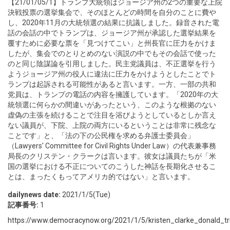
【21/01/05/1】トランプ大統領はジョージア州の2つの重要な上院
決戦投票の選挙集会で、そのほとんどの時間を自分のことに費や
し、2020年11月の大統領選の結果に抗議しました。録音された電
話の会話の中でトランプは、ジョージア州が承認した選挙結果を
覆すために必要な票を「見つけてこい」と州長官に圧力をかけま
したが、集会でのとりとめのない演説の中でもその会話で使った
のと同じ陰謀論を引用しました。民主党議員は、不正選挙を行う
ようジョージア州の役人に違法に圧力をかけようとしたことでト
ランプは起訴される可能性があると言います。一方、一部の共和
党員は、トランプの電話の内容を擁護しています。「2020年の大
統領選に何らかの間違いがあったという、このような根拠のない
虚偽の主張を続けることで注目を浴びようとしているとしか言え
ない議員が、下院、上院の両方にいるということは非常に残念な
ことです」と、「法の下の公民権を求める弁護士委員会」
（Lawyers' Committee for Civil Rights Under Law）の代表兼事務
局長のクリステン・クラークは言います。彼女は議員たちが「米
国の選挙における不正についてのこうした神話を長期化させるこ
とは、まったくもってアメリカ的ではない」と言います。
dailynews date:
2021/1/5(Tue)
記事番号:
1
https://www.democracynow.org/2021/1/5/kristen_clarke_donald_t