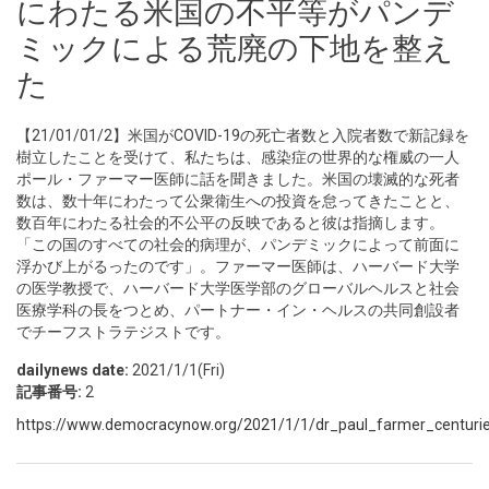
にわたる米国の不平等がパンデ
ミックによる荒廃の下地を整え
た
【21/01/01/2】米国がCOVID-19の死亡者数と入院者数で新記録を
樹立したことを受けて、私たちは、感染症の世界的な権威の一人
ポール・ファーマー医師に話を聞きました。米国の壊滅的な死者
数は、数十年にわたって公衆衛生への投資を怠ってきたことと、
数百年にわたる社会的不公平の反映であると彼は指摘します。
「この国のすべての社会的病理が、パンデミックによって前面に
浮かび上がるったのです」。ファーマー医師は、ハーバード大学
の医学教授で、ハーバード大学医学部のグローバルヘルスと社会
医療学科の長をつとめ、パートナー・イン・ヘルスの共同創設者
でチーフストラテジストです。
dailynews date:
2021/1/1(Fri)
記事番号:
2
https://www.democracynow.org/2021/1/1/dr_paul_farmer_centurie