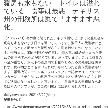
暖房も水もない トイレは溢れ
ている 食事は最悪 テキサス
州の刑務所は嵐で「ますます悪
化」
【21/2/22/3】冬の嵐に襲われたテキサス州では、多くの受刑者が
暖房も水もないまま日々を過ごしています。数千人の受刑者にと
って、もともと酷かった状態がさらに耐え難いものになっていま
す。州当局は、33の刑務所が停電し、州の電力供給が止まった後
20の刑務所で水不足が起きていると述べています。これに職員の
不足が重なり、氷点下の監房内でも暖をとるための毛布は提供さ
れず、食べ物はとても食べられないものだったと言う受刑者もい
ます。報道機関マーシャル・プロジェクトの記者ケリ・ブラッキ
ンガーは、「テキサスの刑務所の状態はひどい状態からさらに悲
惨な状態になりました」と言います。「自由世界の刑務所ならあ
るはずのインフラが、ここの刑務所にはありませんでした」。
dailynews date:
2021/2/22(Mon)
記事番号:
3
https://www.democracynow.org/2021/2/22/texas_prison_condition