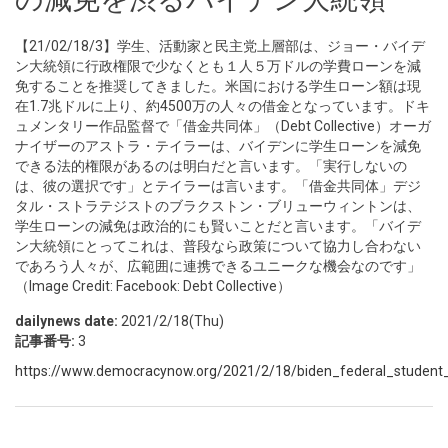
【21/02/18/3】学生、活動家と民主党上層部は、ジョー・バイデ
ン大統領に行政権限で少なくとも１人５万ドルの学費ローンを減
免することを推奨してきました。米国における学生ローン額は現
在1.7兆ドルに上り、約4500万の人々の借金となっています。ドキ
ュメンタリー作品監督で「借金共同体」（Debt Collective）オーガ
ナイザーのアストラ・テイラーは、バイデンに学生ローンを減免
できる法的権限があるのは明白だと言います。「実行しないの
は、彼の選択です」とテイラーは言います。「借金共同体」デジ
タル・ストラテジストのブラクストン・ブリューウィントンは、
学生ローンの減免は政治的にも賢いことだと言います。「バイデ
ン大統領にとってこれは、普段なら政策について協力し合わない
であろう人々が、広範囲に連携できるユニークな機会なのです」
（Image Credit: Facebook: Debt Collective）
dailynews date:
2021/2/18(Thu)
記事番号:
3
https://www.democracynow.org/2021/2/18/biden_federal_student_