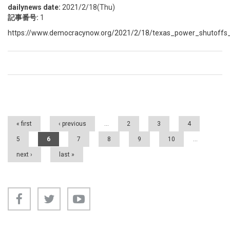
dailynews date:
2021/2/18(Thu)
記事番号:
1
https://www.democracynow.org/2021/2/18/texas_power_shutoffs_
Pages
« first
‹ previous
…
2
3
4
5
6
7
8
9
10
…
next ›
last »