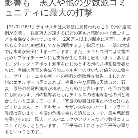
影響も 黒人や他の少数派コミ
ュニティに最大の打撃
【21/02/18/1】テキサス州は大寒波に見舞われたことで州の送電
網が崩壊し、数百万人が凍えるほどの寒さと暗闇の中で過ごすこ
とを余儀なくされています。1200万人以上が断水に直面し、水道
水も安全のため煮沸してから消費するよう指示され、一部の地域
では水道が完全に止まっています。また、テキサス州では大雪の
ためサプライチェーンにも支障が生じ食料も底をつきつつありま
す。グレッグ・アボット知事をはじめとする州の共和党指導者た
ちは、今回の停電を再生可能エネルギーのせいだと偽りの主張を
し、グリーン・エネルギーへの移行の危険性を警告しましたが、
州のエネルギー当局によれば、停電の主な原因は天然ガス、石
炭、原発の発電所施設が凍結したためだと言います。今回の危機
にも関わらず、州の指導者たちはテキサスの送電線を他の州と統
合しないと主張しています。「寒波の影響は停電と不便だけにと
どまりません」と、テキサス・サザン大学のロバート・ブラード
教授は言います。今回の危機で生じる追加コストで、最も悪影響
を受けるのは、黒人、ヒスパニックやアジア人など少数派コミュ
ニティだろうとも言います。「不平等の上にさらに不平等が重な
るということです」