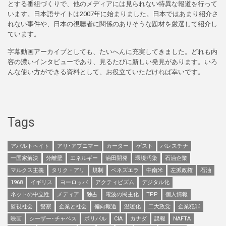
とする番組づくりで、他のメディアには見られない特異な報道を行って
います。日本語サイトは2007年に始まりました。日本ではあまり紹介さ
れない事件や、日本の視聴者に関係のありそうな題材を厳選して紹介し
ています。
字幕動画アーカイブとしても、たいへんに充実してきました。どれも内
容の濃いインタビューであり、見るたびに新しい発見があります。いろ
んな使い方ができる資料として、お役立ていただければ幸いです。
Tags
アパルトヘイト
アリ･アブニマー
カーター
ゲスト
パレスチナ
一国家解決
分離壁
エネルギー
油田開発
環境汚染
石油企業
マルクス主義
タリク・アリ
規制
ベネズエラ
中南米
左派政権
石油
1968
イギリス
ヨーロッパ
アクティビズム
デジタル化
ネットの中立性
メディア
独占
電波の民主化
TPP
個人情報
監視社会
警察
企業と社会
偏向報道
温暖化
二大政党
企業犯罪
映画
シーザー･チャベス
ボリバル
CIA
カナダ
諜報
NAFTA