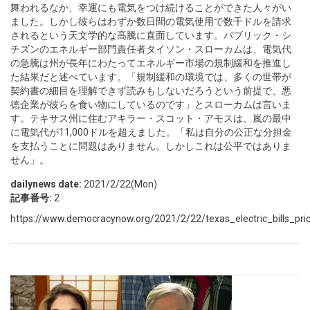
舞われるなか、幸運にも電気をつけ続けることができた人々がい
ました。しかし彼らはわずか数日間の電気使用で数千ドルを請求
されるという天文学的な高騰に直面しています。パブリック・シ
チズンのエネルギー部門責任者タイソン・スローカムは、電気代
の急騰は州が長年にわたってエネルギー市場の規制緩和を推進し
た結果だと述べています。「規制緩和の環境では、多くの世帯が
契約書の細目を理解できず読みもしないだろうという前提で、悪
徳企業が彼らを食い物にしているのです」とスローカムは言いま
す。テキサス州に住むアキラー・スコット・アモスは、嵐の最中
に電気代が11,000ドルを超えました。「私は自分の公正な分担金
を支払うことに問題はありません。しかしこれは公平ではありま
せん」。
dailynews date:
2021/2/22(Mon)
記事番号:
2
https://www.democracynow.org/2021/2/22/texas_electric_bills_pri