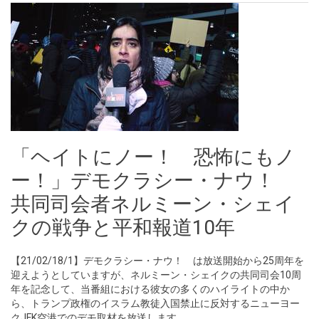
「ヘイトにノー！ 恐怖にもノ
ー！」デモクラシー・ナウ！
共同司会者ネルミーン・シェイ
クの戦争と平和報道10年
【21/02/18/1】デモクラシー・ナウ！ は放送開始から25周年を
迎えようとしていますが、ネルミーン・シェイクの共同司会10周
年を記念して、当番組における彼女の多くのハイライトの中か
ら、トランプ政権のイスラム教徒入国禁止に反対するニューヨー
クJFK空港でのデモ取材を放送します。