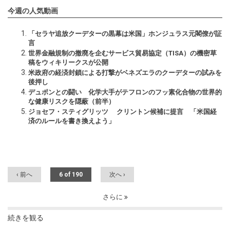
今週の人気動画
「セラヤ追放クーデターの黒幕は米国」ホンジュラス元閣僚が証
言
世界金融規制の撤廃を企むサービス貿易協定（TISA）の機密草
稿をウィキリークスが公開
米政府の経済封鎖による打撃がベネズエラのクーデターの試みを
後押し
デュポンとの闘い 化学大手がテフロンのフッ素化合物の世界的
な健康リスクを隠蔽（前半）
ジョセフ・スティグリッツ クリントン候補に提言 「米国経
済のルールを書き換えよう」
‹ 前へ
6 of 190
次へ ›
さらに
続きを観る