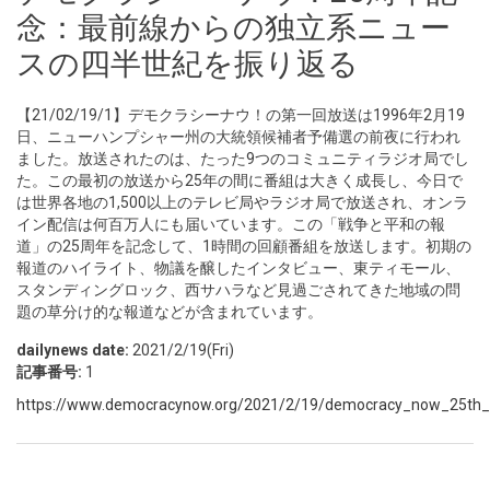
念：最前線からの独立系ニュー
スの四半世紀を振り返る
【21/02/19/1】デモクラシーナウ！の第一回放送は1996年2月19
日、ニューハンプシャー州の大統領候補者予備選の前夜に行われ
ました。放送されたのは、たった9つのコミュニティラジオ局でし
た。この最初の放送から25年の間に番組は大きく成長し、今日で
は世界各地の1,500以上のテレビ局やラジオ局で放送され、オンラ
イン配信は何百万人にも届いています。この「戦争と平和の報
道」の25周年を記念して、1時間の回顧番組を放送します。初期の
報道のハイライト、物議を醸したインタビュー、東ティモール、
スタンディングロック、西サハラなど見過ごされてきた地域の問
題の草分け的な報道などが含まれています。
dailynews date:
2021/2/19(Fri)
記事番号:
1
https://www.democracynow.org/2021/2/19/democracy_now_25th_