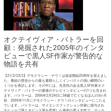
オクテイヴィア・バトラーを回
顧：発掘された2005年のインタ
ビューで黒人SF作家が警告的な
物語を共有
【21/2/23/2】デモクラシー・ナウ！は放送開始25周年を迎えまし
た。番組の歴史からの最も素晴らしくインパクトの強い瞬間のい
くつかを再訪します。その中には、先見性のある黒人SF作家オク
テイヴィア・バトラーの最後のテレビインタビューの1つも含まれ
ます。バトラーは、2006年2月24日に58歳で亡くなるほんの3か月
前、2005年11月にデモクラシー・ナウ！のインタビューにこたえ
ています。バトラーは、サイエンスフィクション作家に授与され
るヒューゴ賞とネビュラ賞を受賞した最初の黒人女性で、マッカ