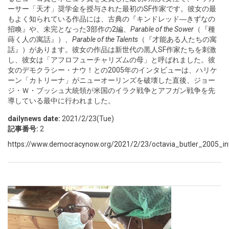
ーサー「天才」奨学金を授与された最初のSF作家です。彼女の最
もよく知られている作品には、古典の『キンドレッド―きずなの
招喚』や、未完となった3部作の2編、
Parable of the Sower
（『種
蒔く人の寓話』）、
Parable of the Talents
（『才能ある人たちの寓
話』）があります。彼女の作品は新世代の黒人SF作家たちを刺激
し、彼女は「アフロフューチャリズムの母」と呼ばれました。彼
女のデモクラシー・ナウ！との2005年のインタビューは、ハリケ
ーン「カトリーナ」がニューオーリンズを破壊した直後、ジョー
ジ・Ｗ・ブッシュ大統領が米国のイラク戦争とアフガン戦争を先
導している最中に行われました。
dailynews date:
2021/2/23(Tue)
記事番号:
2
https://www.democracynow.org/2021/2/23/octavia_butler_2005_in