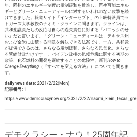
年、同州のエネルギー制度の規制緩和を推進し、再生可能エネル
ギーとグリーン・ニューディールに対するいわれのない攻撃を続
けてきました。報道サイト「インターセプト」の上級特派員でラ
トガーズ大学教授のナオミ・クラインに聞きます。クラインは、
共和党議員たちの反応は自らの過失責任に対する「パニックのせ
い」だと言います。「グリーン・ニューディールは、テキサス州
および全米に山積する問題を解決できる法案です。一方、共和党
が提供できるのは、さらなる規制緩和、さらなる民営化、さらな
る緊縮財政だけです」。バイデン政権の気候危機に関する初期の
政策、化石燃料の開発を継続することの危険性、新刊
How to
Change Everything
（『すべてを変える方法』）についても聞きま
す。
dailynews date:
2021/2/22(Mon)
記事番号:
1
https://www.democracynow.org/2021/2/22/naomi_klein_texas_gr
デモクラシー・ナウ！25周年記