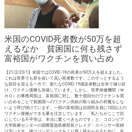
米国のCOVID死者数が50万を超
えるなか 貧困国に何も残さず
富裕国がワクチンを買い占め
【21/2/23/1】米国ではCOVID-19の死者が50万人を超えました。
これは世界でも群を抜いて高い死者数です。このぞっとするよう
な節目を迎える一方で、新たなCOVID-19感染者数は全米で減り続
け、ワクチン接種も加速しています。しかし、世界保健機関（Ｗ
ＨＯ）の事務局長は、富裕国に対し、数十億回分のワクチンを買
い占めることで貧困国へのワクチン供給の取り組みの邪魔をしな
いよう呼び掛けています。一部の富裕国は自国民全員に1回以上の
ワクチン接種ができる量を注文しています。「私たちがここで目
にしている不平等は、本当に驚くべきものです」と、コロンビア
大学医療センターの国際緊急医療部長クレイグ・スペンサー医師
は言います。彼はパンデミックをより早く終わらせるために、先