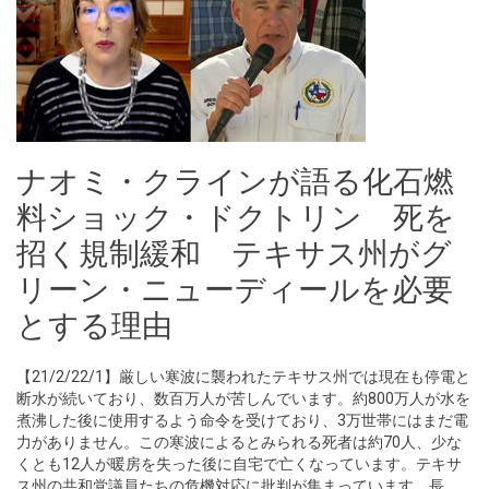
ナオミ・クラインが語る化石燃
料ショック・ドクトリン 死を
招く規制緩和 テキサス州がグ
リーン・ニューディールを必要
とする理由
【21/2/22/1】厳しい寒波に襲われたテキサス州では現在も停電と
断水が続いており、数百万人が苦しんでいます。約800万人が水を
煮沸した後に使用するよう命令を受けており、3万世帯にはまだ電
力がありません。この寒波によるとみられる死者は約70人、少な
くとも12人が暖房を失った後に自宅で亡くなっています。テキサ
ス州の共和党議員たちの危機対応に批判が集まっています。長