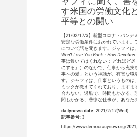
ャフィに聞く、害
す米国の労働文化
平等との闘い
【21/02/17/3】新型コロナ・
安定な労働条件におかれています。
について話を聞きます。ジャフィは
Won’t Love You Back：How Devotion to
事は報いてはくれない：:どれほど
にする』）のなかで、仕事から充実
事への愛」という神話が、有害な職
す。ジャフィは、仕事というものは
ミックが教えてくれており、ますま
合わない、過酷で、時間もかかる、
間もかかる、悲惨な仕事が、あなた
dailynews date:
2021/2/17(Wed)
記事番号:
3
https://www.democracynow.org/2021