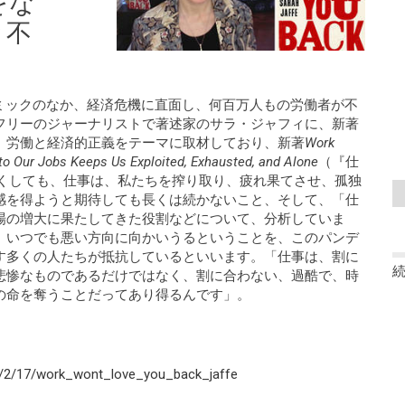
をな
と不
パンデミックのなか、経済危機に直面し、何百万人もの労働者が不
フリーのジャーナリストで著述家のサラ・ジャフィに、新著
、労働と経済的正義をテーマに取材しており、新著
Work
 Our Jobs Keeps Us Exploited, Exhausted, and Alone
（『仕
尽くしても、仕事は、私たちを搾り取り、疲れ果てさせ、孤独
感を得ようと期待しても長くは続かないこと、そして、「仕
場の増大に果たしてきた役割などについて、分析していま
、いつでも悪い方向に向かいうるということを、このパンデ
す多くの人たちが抵抗しているといいます。「仕事は、割に
悲惨なものであるだけではなく、割に合わない、過酷で、時
の命を奪うことだってあり得るんです」。
/2/17/work_wont_love_you_back_jaffe