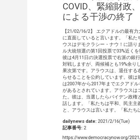
COVID、緊縮財政
による干渉の終了
【21/02/16/2】 エクアドルの最
に直面していると言います。「私た
ウスはデモクラシー・ナウ！に語り
ル大統領選の第1回投票で33%近く
彼は4月11日の決選投票で右派の銀
対戦しますが、両候補とも19%余り
果次第です。アラウスは、退任する
らせることを公約しています。彼は
は2007年から2017年までエクア
があるとされています。アラウスは
た。彼は、当選したらバイデン政権
話します。「私たちは平和、民主主
と、アラウスは言います。「私たち
dailynews date:
2021/2/16(Tue)
記事番号:
2
https://www.democracynow.org/2021/