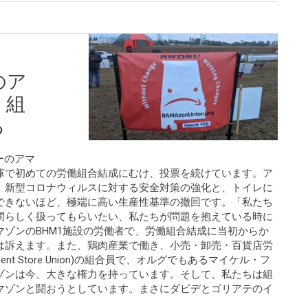
のア
、組
る
マーのアマ
庫で初めての労働組合結成にむけ、投票を続けています。ア
、新型コロナウィルスに対する安全対策の強化と、トイレに
できないほど、極端に高い生産性基準の撤回です。「私たち
間らしく扱ってもらいたい、私たちが問題を抱えている時に
ゾンのBHM1施設の労働者で、労働組合結成に当初からか
は訴えます。また、鶏肉産業で働き、小売・卸売・百貨店労
Department Store Union)の組合員で、オルグでもあるマイケル・フ
ゾンは今、大きな権力を持っています。そして、私たちは組
マゾンと闘おうとしています。まさにダビデとゴリアテのイ
。