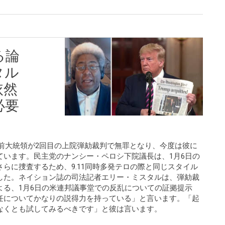
る論
タル
依然
必要
トランプ前大統領が2回目の上院弾劾裁判で無罪となり、今度は彼に
ています。民主党のナンシー・ペロシ下院議長は、1月6日の
らに捜査するため、9.11同時多発テロの際と同じスタイル
した。ネイション誌の司法記者エリー・ミスタルは、弾劾裁
よる、1月6日の米連邦議事堂での反乱についての証拠提示
任についてかなりの説得力を持っている」と言います。「起
なくとも試してみるべきです」と彼は言います。