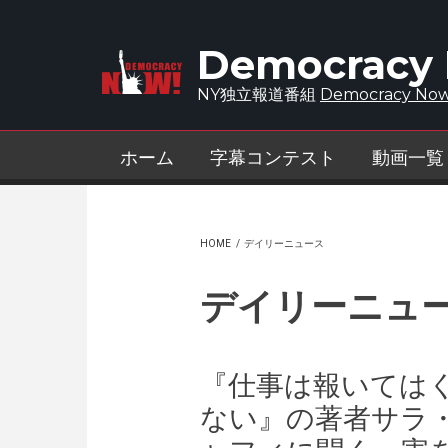
Skip to main content
Democracy
NY独立報道番組
Democracy Now
ホーム
字幕コンテスト
動画一覧
HOME
/
デイリーニュース
デイリーニュ
『仕事は報いては
ない』の著者サラ