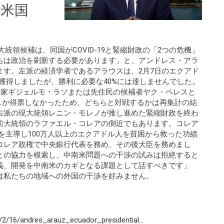
、米国
有力大統領候補は、同国がCOVID-19と緊縮財政の「2つの危機」
ちは政治を刷新する必要があります」と、アンドレス・アラ
ます。左派の経済学者であるアラウスは、2月7日のエクアド
を獲得しましたが、勝利に必要な40%には達しませんでした。
行家ギジェルモ・ラソまたは先住民の候補者ヤク・ペレスと
しか得票しなかったため、どちらと対戦するかは再集計の結
右派の現大統領レニン・モレノが推し進めた緊縮財政を終わ
前大統領のラファエル・コレアの側近でもあります。コレア
ドルを主導し100万人以上のエクアドル人を貧困から救った功績
コレア政権で中央銀行代表を務め、その後大臣を務めまし
との協力を模索し、中南米問題への干渉の試みは拒絶すると
義、開発を中南米のカギとなる課題として話すべきです」
は私たちの地域への外国の干渉を好みません。
2/16/andres_arauz_ecuador_presidential...