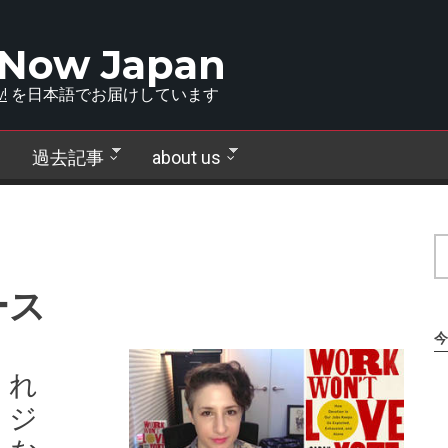
 Now Japan
!
を日本語でお届けしています
過去記事
about us
ース
今
くれ
・ジ