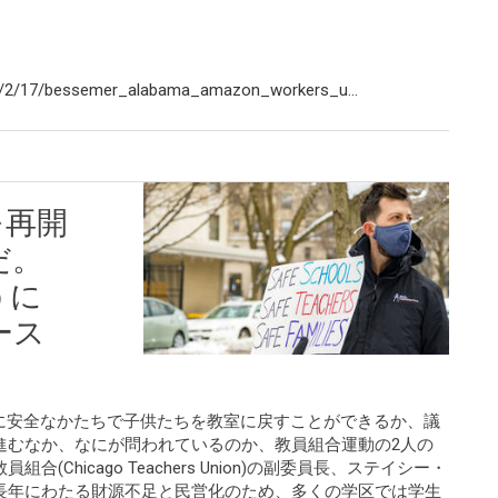
1/2/17/bessemer_alabama_amazon_workers_u...
を再開
だ。
うに
ース
、いかに安全なかたちで子供たちを教室に戻すことができるか、議
進むなか、なにが問われているのか、教員組合運動の2人の
Chicago Teachers Union)の副委員長、ステイシー・
長年にわたる財源不足と民営化のため、多くの学区では学生