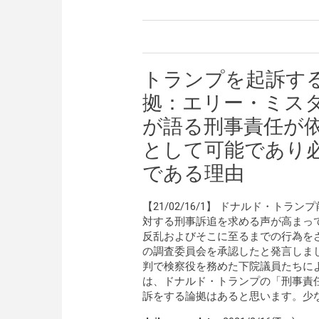
トランプを起訴す
拠：エリー・ミス
が語る刑事責任が
として可能であり
である理由
【21/02/16/1】 ドナルド・
対する刑事訴追を求める声が高まっ
反乱およびそこに至るまでの行為をさ
の調査委員会を承認したと発言しま
判で検察役を務めた下院議員たちに
は、ドナルド・トランプの「刑事責
訴をする論拠はあると思います。少