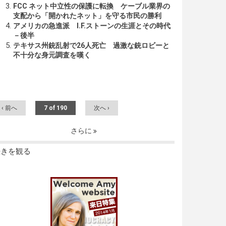
FCC ネット中立性の保護に転換 ケーブル業界の
支配から「開かれたネット」を守る市民の勝利
アメリカの急進派 I.F.ストーンの生涯とその時代
－後半
テキサス州銃乱射で26人死亡 過激な銃ロビーと
不十分な身元調査を嘆く
‹ 前へ
7 of 190
次へ ›
さらに
続きを観る