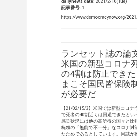
dailynews date:
2021/2/16(Tue)
記事番号:
1
https://www.democracynow.org/2021
ランセット誌の論
米国の新型コロナ
の4割は防止できた
まこそ国民皆保険
が必要だ
【21/02/15/3】米国では新型
で死者の40割近くは回避できたと
感染状況には他の高所得の国々と比
統領の「無能で不十分」なコロナ対
たためであるとしています。同誌が