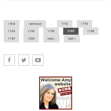
Pages
« first
‹ previous
…
1192
1193
1194
1195
1196
1197
1198
1199
1200
next ›
last »