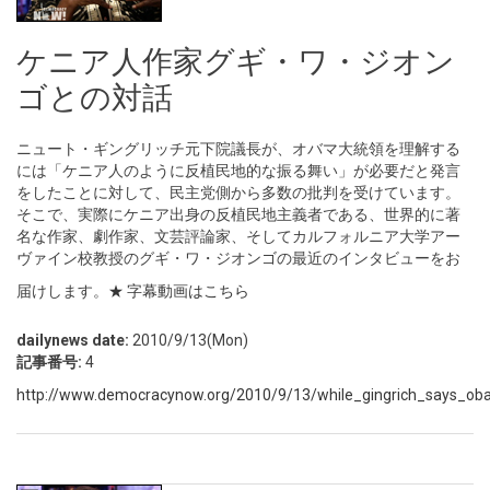
ケニア人作家グギ・ワ・ジオン
ゴとの対話
ニュート・ギングリッチ元下院議長が、オバマ大統領を理解する
には「ケニア人のように反植民地的な振る舞い」が必要だと発言
をしたことに対して、民主党側から多数の批判を受けています。
そこで、実際にケニア出身の反植民地主義者である、世界的に著
名な作家、劇作家、文芸評論家、そしてカルフォルニア大学アー
ヴァイン校教授のグギ・ワ・ジオンゴの最近のインタビューをお
届けします。
★ 字幕動画はこちら
dailynews date:
2010/9/13(Mon)
記事番号:
4
http://www.democracynow.org/2010/9/13/while_gingrich_says_o