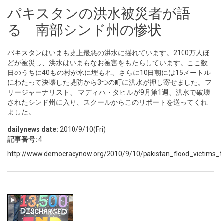
パキスタンの洪水被災者が語
る 南部シンド州の惨状
パキスタンはいまも史上最悪の洪水に揺れています。2100万人ほ
どが被災し、洪水はいまもなお被害をもたらしています。ここ数
日のうちに40もの村が水に埋もれ、さらに10日朝には15メートル
にわたって決壊した堤防から3つの町に洪水が押し寄せました。フ
リージャーナリスト、 マディハ・タヒルが9月第1週、洪水で破壊
されたシンド州に入り、スクールからこのリポートを送ってくれ
ました。
dailynews date:
2010/9/10(Fri)
記事番号:
4
http://www.democracynow.org/2010/9/10/pakistan_flood_victims_te