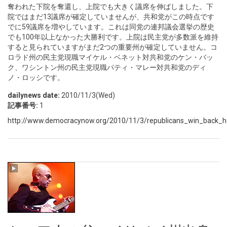
奪われた下院を奪還し、上院でも大きく議席を伸ばしました。下
院ではまだ13議席が確定していませんが、共和党がこの時点です
でに59議席を増やしています。これは同党の連邦議会選挙の歴史
でも100年以上なかった大勝利です。上院は民主党が多数派を維持
すると見られていますがまだ2つの重要州が確定していません。コ
ロラド州の民主党現職マイケル・ベネット対共和党のケン・バッ
ク、ワシントン州の民主党現職パティ・マレー対共和党のディ
ノ・ロッシです。
dailynews date:
2010/11/3(Wed)
記事番号:
1
http://www.democracynow.org/2010/11/3/republicans_win_back