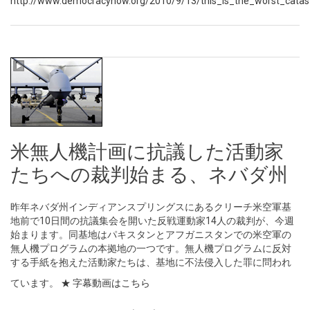
http://www.democracynow.org/2010/9/13/this_is_the_worst_catas
米無人機計画に抗議した活動家
たちへの裁判始まる、ネバダ州
昨年ネバダ州インディアンスプリングスにあるクリーチ米空軍基
地前で10日間の抗議集会を開いた反戦運動家14人の裁判が、今週
始まります。同基地はパキスタンとアフガニスタンでの米空軍の
無人機プログラムの本拠地の一つです。無人機プログラムに反対
する手紙を抱えた活動家たちは、基地に不法侵入した罪に問われ
ています。
★ 字幕動画はこちら