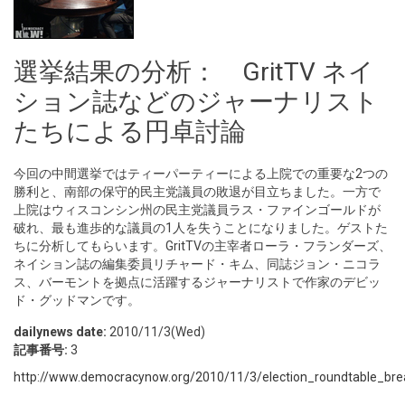
選挙結果の分析： GritTV ネイ
ション誌などのジャーナリスト
たちによる円卓討論
今回の中間選挙ではティーパーティーによる上院での重要な2つの
勝利と、南部の保守的民主党議員の敗退が目立ちました。一方で
上院はウィスコンシン州の民主党議員ラス・ファインゴールドが
破れ、最も進歩的な議員の1人を失うことになりました。ゲストた
ちに分析してもらいます。GritTVの主宰者ローラ・フランダーズ、
ネイション誌の編集委員リチャード・キム、同誌ジョン・ニコラ
ス、バーモントを拠点に活躍するジャーナリストで作家のデビッ
ド・グッドマンです。
dailynews date:
2010/11/3(Wed)
記事番号:
3
http://www.democracynow.org/2010/11/3/election_roundtable_bre