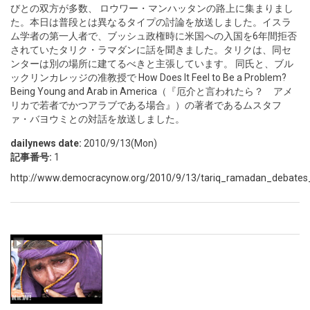
びとの双方が多数、 ロウワー・マンハッタンの路上に集まりまし
た。本日は普段とは異なるタイプの討論を放送しました。イスラ
ム学者の第一人者で、ブッシュ政権時に米国への入国を6年間拒否
されていたタリク・ラマダンに話を聞きました。タリクは、同セ
ンターは別の場所に建てるべきと主張しています。 同氏と、ブル
ックリンカレッジの准教授で How Does It Feel to Be a Problem?
Being Young and Arab in America（『厄介と言われたら？ アメ
リカで若者でかつアラブである場合』）の著者であるムスタフ
ァ・バヨウミとの対話を放送しました。
dailynews date:
2010/9/13(Mon)
記事番号:
1
http://www.democracynow.org/2010/9/13/tariq_ramadan_debates_