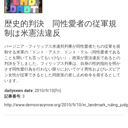
歴史的判決 同性愛者の従軍規
制は米憲法違反
バージニア・フィリップス米連邦判事が同性愛者たちの従軍を規
制する米軍の「ドント・アスク、ドント・テル（同性愛者である
ことを聞いても言ってもいけない）」政策が憲法違反であるとの
判決を下しました。フィリップス判事は、自身の性的指向を明か
さず同性愛行為を行わない限りにおいてゲイ男性およびレズビア
ン女性が従軍できるとした同政策の差し止め命令を発するとして
います。
dailynews date:
2010/9/10(Fri)
記事番号:
3
http://www.democracynow.org/2010/9/10/in_landmark_ruling_judg