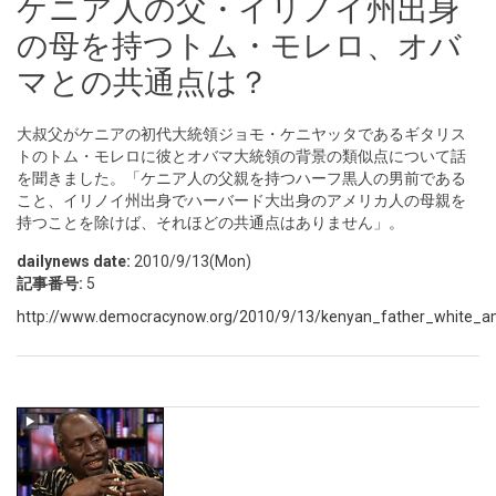
ケニア人の父・イリノイ州出身
の母を持つトム・モレロ、オバ
マとの共通点は？
大叔父がケニアの初代大統領ジョモ・ケニヤッタであるギタリス
トのトム・モレロに彼とオバマ大統領の背景の類似点について話
を聞きました。「ケニア人の父親を持つハーフ黒人の男前である
こと、イリノイ州出身でハーバード大出身のアメリカ人の母親を
持つことを除けば、それほどの共通点はありません」。
dailynews date:
2010/9/13(Mon)
記事番号:
5
http://www.democracynow.org/2010/9/13/kenyan_father_white_am