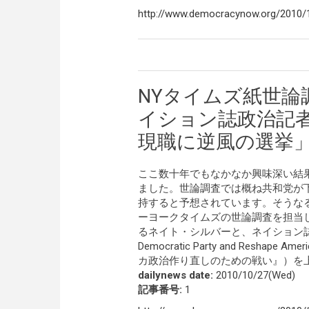
http://www.democracynow.org/2010/1
NYタイムズ紙世論
イション誌政治記者
現職に逆風の選挙
ここ数十年でもなかなか興味深い結
ました。世論調査では概ね共和党が
持すると予想されています。そうな
ーヨークタイムズの世論調査を担当し同種調
るネイト・シルバーと、ネイション誌の政治記者でHe
Democratic Party and Resh
カ政治作り直しのための戦い』）を
dailynews date:
2010/10/27(Wed)
記事番号:
1