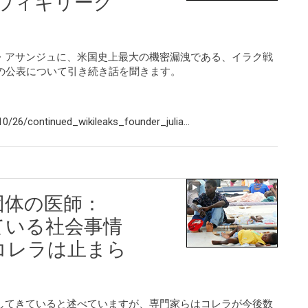
ウィキリーク
・アサンジュに、米国史上最大の機密漏洩である、イラク戦
の公表について引き続き話を聞きます。
/26/continued_wikileaks_founder_julia...
団体の医師：
ている社会事情
コレラは止まら
してきていると述べていますが、専門家らはコレラが今後数