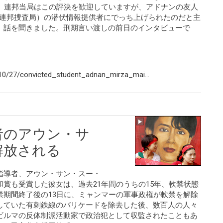
た。連邦当局はこの評決を歓迎していますが、アドナンの友人
（連邦捜査局）の潜伏情報提供者にでっち上げられたのだと主
、話を聞きました。刑期言い渡しの前日のインタビューで
0/27/convicted_student_adnan_mirza_mai...
者のアウン・サ
解放される
指導者、アウン・サン・スー・
賞も受賞した彼女は、過去21年間のうちの15年、軟禁状態
禁期間終了後の13日に、ミャンマーの軍事政権が軟禁を解除
していた有刺鉄線のバリケードを除去した後、数百人の人々
ビルマの反体制派活動家で政治犯として収監されたこともあ