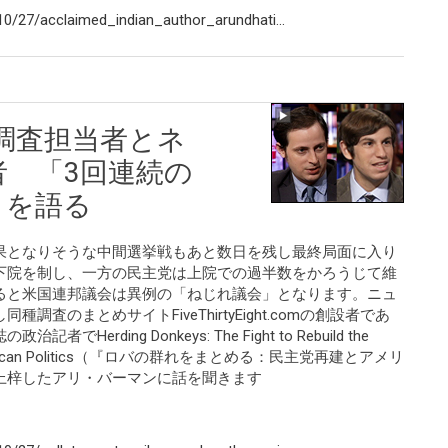
0/27/acclaimed_indian_author_arundhati...
調査担当者とネ
 「3回連続の
」を語る
果となりそうな中間選挙戦もあと数日を残し最終局面に入り
下院を制し、一方の民主党は上院での過半数をかろうじて維
ると米国連邦議会は異例の「ねじれ議会」となります。ニュ
査のまとめサイトFiveThirtyEight.comの創設者であ
rding Donkeys: The Fight to Rebuild the
ape American Politics（『ロバの群れをまとめる：民主党再建とアメリ
上梓したアリ・バーマンに話を聞きます