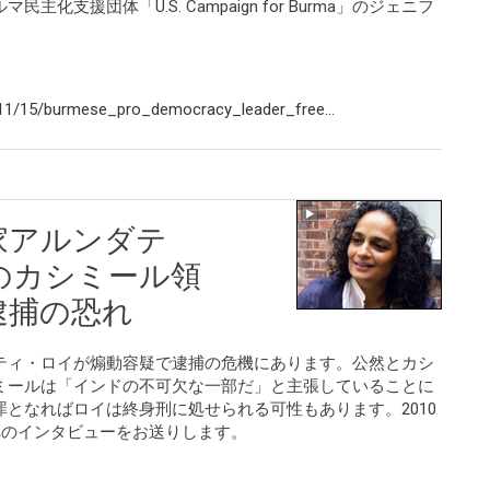
支援団体「U.S. Campaign for Burma」のジェニフ
。
11/15/burmese_pro_democracy_leader_free...
家アルンダテ
のカシミール領
逮捕の恐れ
ティ・ロイが煽動容疑で逮捕の危機にあります。公然とカシ
ミールは「インドの不可欠な一部だ」と主張していることに
となればロイは終身刑に処せられる可性もあります。2010
へのインタビューをお送りします。