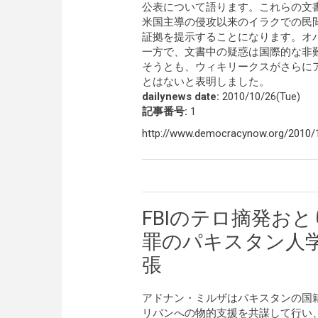
公表について語ります。これらの文書
米国主導の侵攻以来のイラクでの民
証拠を提示することになります。オ
一方で、文書中の疑惑は国際的な非
そうとも、ウィキリークスがさらに
とはないと表明しました。
dailynews date:
2010/10/26(Tue)
記事番号:
1
http://www.democracynow.org/2010/10
FBIのテロ摘発お
罪のパキスタン人
張
アドナン・ミルザはパキスタンの国
リバンへの物的支援を共謀して行い