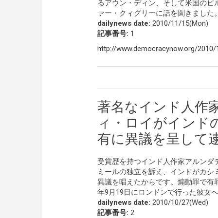
るアウン・ディン、そして米国のビルマ民主化
ァー・クィグリーに話を聞きました
dailynews date:
2010/11/15(Mon)
記事番号:
1
http://www.democracynow.org/2010/
著名なインド人作
ィ・ロイがインド
有に異議を呈して
受賞歴を持つインド人作家アルンダ
ミールの独立を訴え、インドがカシ
異議を唱えたからです。煽動罪で有罪
年9月19日にロンドンで行った彼女
dailynews date:
2010/10/27(Wed)
記事番号:
2