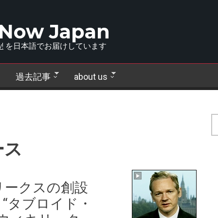
 Now Japan
!
を日本語でお届けしています
過去記事
about us
ース
リークスの創設
“タブロイド・