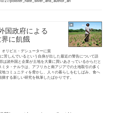
0/27/pollster_nate_silver_and_author_ari
、外国政府による
世界に飢餓
、オリビエ・デシューターに貧
えに苦しんでいるという自身が出した最近の警告について語
一部は諸外国と企業が土地を大量に買いあさっているからだと
スミタ・ナルラは、アフリカと南アジアでの土地取引の多く
現地コミュニティを脅かし、人々の暮らしをむしばみ、食へ
指摘する新しい研究を執筆したばかりです。