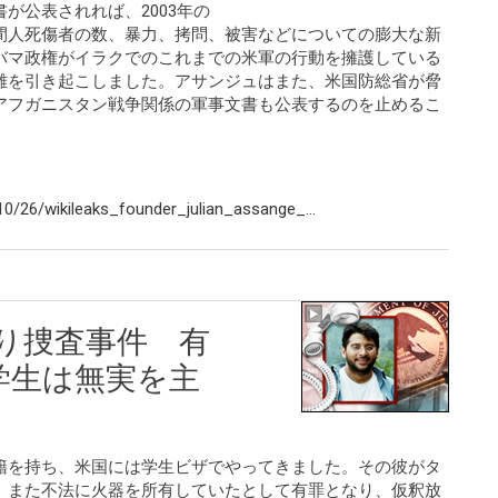
が公表されれば、2003年の
間人死傷者の数、暴力、拷問、被害などについての膨大な新
バマ政権がイラクでのこれまでの米軍の行動を擁護している
難を引き起こしました。アサンジュはまた、米国防総省が脅
アフガニスタン戦争関係の軍事文書も公表するのを止めるこ
/26/wikileaks_founder_julian_assange_...
とり捜査事件 有
学生は無実を主
籍を持ち、米国には学生ビザでやってきました。その彼がタ
、また不法に火器を所有していたとして有罪となり、仮釈放