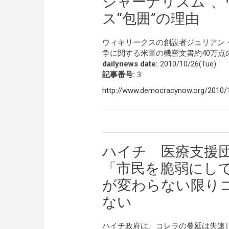
ジャーナリズム”、
ス“包囲”の理由
ウィキリークスの創設者ジュリアン
争に関する米軍の機密文書約40万点
dailynews date:
2010/10/26(Tue)
記事番号:
3
http://www.democracynow.org/2010/10
ハイチ 医療支援
「市民を脆弱にし
が変わらない限り
ない
ハイチ政府は、コレラの蔓延は失速