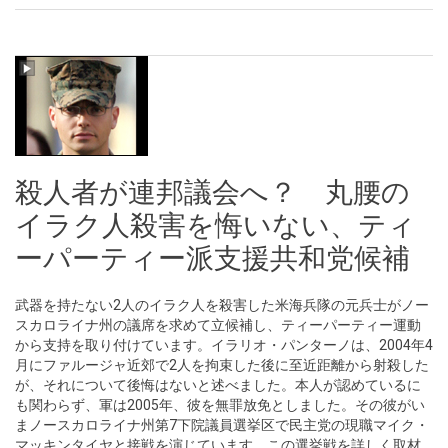
殺人者が連邦議会へ？ 丸腰の
イラク人殺害を悔いない、ティ
ーパーティー派支援共和党候補
武器を持たない2人のイラク人を殺害した米海兵隊の元兵士がノー
スカロライナ州の議席を求めて立候補し、ティーパーティー運動
から支持を取り付けています。イラリオ・パンターノは、2004年4
月にファルージャ近郊で2人を拘束した後に至近距離から射殺した
が、それについて後悔はないと述べました。本人が認めているに
も関わらず、軍は2005年、彼を無罪放免としました。その彼がい
まノースカロライナ州第7下院議員選挙区で民主党の現職マイク・
マッキンタイヤと接戦を演じています。この選挙戦を詳しく取材