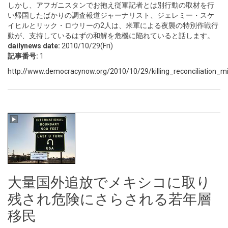
しかし、アフガニスタンでお抱え従軍記者とは別行動の取材を行
い帰国したばかりの調査報道ジャーナリスト、ジェレミー・スケ
イヒルとリック・ロウリーの2人は、米軍による夜襲の特別作戦行
動が、支持しているはずの和解を危機に陥れていると話します。
dailynews date:
2010/10/29(Fri)
記事番号:
1
http://www.democracynow.org/2010/10/29/killing_reconciliation_mili
大量国外追放でメキシコに取り
残され危険にさらされる若年層
移民