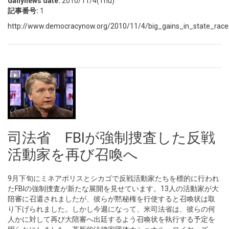
dailynews date:
2010/11/4(Thu)
記事番号:
1
http://www.democracynow.org/2010/11/4/big_gains_in_state_race
司法省 FBIが強制捜査した反戦
活動家を再び召喚へ
9月下旬にミネアポリスとシカゴで反戦活動家たちを標的に行われ
たFBIの強制捜査が新たな展開を見せています。13人の活動家が大
陪審に召還されましたが、彼らが黙秘権を行使すると召喚状は取
り下げられました。しかし今週になって、米司法省は、彼らの何
人かに対して再び大陪審へ出廷するよう召喚状を執行する予定を