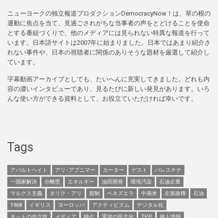
ニューヨークの独立報道プロダクションDemocracyNow！は、草の根の
運動に焦点を当て、見過ごされがちな当事者の声をとどけることを使命
とする番組づくりで、他のメディアには見られない特異な報道を行って
います。日本語サイトは2007年に始まりました。日本ではあまり紹介さ
れない事件や、日本の視聴者に関係のありそうな題材を厳選して紹介し
ています。
字幕動画アーカイブとしても、たいへんに充実してきました。どれも内
容の濃いインタビューであり、見るたびに新しい発見があります。いろ
んな使い方ができる資料として、お役立ていただければ幸いです。
Tags
アパルトヘイト
アリ･アブニマー
カーター
ゲスト
パレスチナ
一国家解決
分離壁
エネルギー
油田開発
環境汚染
石油企業
マルクス主義
タリク・アリ
規制
ベネズエラ
中南米
左派政権
石油
1968
イギリス
ヨーロッパ
アクティビズム
デジタル化
ネットの中立性
メディア
独占
電波の民主化
TPP
個人情報