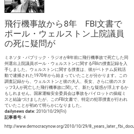
飛行機事故から8年 FBI文書で
ポール・ウェルストン上院議員
の死に疑問が
ミネソタ・パブリック・ラジオが8年前に飛行機事故で死亡した同
州選出上院議員ポール・ウェルストンに関するFBIの捜査記録を入
手しました。ウェルストンに関する捜査は、彼がベトナム反戦活
動で逮捕された1970年から始まっていたことが分かります。この
調査記録から、ウェルストンと彼の夫人、長女、さらに彼のスタ
ッフ3人が死亡した飛行機事故に関して、新たな疑惑が浮上するか
もしれません。国家運輸安全委員会は事故をパイロットの操縦ミ
スと結論づけましたが、このFBI文書で、特定の犯罪捜査が行われ
ていたことが初めて明らかになりました。
dailynews date:
2010/10/29(Fri)
記事番号:
4
http://www.democracynow.org/2010/10/29/8_years_later_fbi_doc