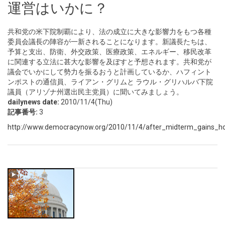
運営はいかに？
共和党の米下院制覇により、法の成立に大きな影響力をもつ各種
委員会議長の陣容が一新されることになります。新議長たちは、
予算と支出、防衛、外交政策、医療政策、エネルギー、移民改革
に関連する立法に甚大な影響を及ぼすと予想されます。共和党が
議会でいかにして勢力を振るおうと計画しているか、ハフィント
ンポストの通信員、ライアン・グリムと ラウル・グリハルバ下院
議員（アリゾナ州選出民主党員）に聞いてみましょう。
dailynews date:
2010/11/4(Thu)
記事番号:
3
http://www.democracynow.org/2010/11/4/after_midterm_gains_h