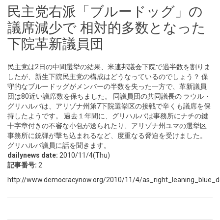
民主党右派「ブルードッグ」の
議席減少で 相対的多数となった
下院革新議員団
民主党は2日の中間選挙の結果、米連邦議会下院で過半数を割りま
したが、新生下院民主党の構成はどうなっているのでしょう？ 保
守的なブルードッグがメンバーの半数を失った一方で、革新議員
団は80近い議席数を保ちました。 同議員団の共同議長の ラウル・
グリハルバは、アリゾナ州第7下院選挙区の接戦で辛くも議席を保
持したようです。 過去１年間に、グリハルバは事務所にナチの鍵
十字章付きの不審な小包が送られたり、アリゾナ州ユマの選挙区
事務所に銃弾が撃ち込まれるなど、度重なる脅迫を受けました。
グリハルバ議員に話を聞きます。
dailynews date:
2010/11/4(Thu)
記事番号:
2
http://www.democracynow.org/2010/11/4/as_right_leaning_blue_d