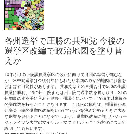
各州選挙で圧勝の共和党 今後の
選挙区改編で政治地図を塗り替
えか
10年ぶりの下院議員選挙区の改正に向けて各州の準備が進むな
か、米中間選挙は今後何年にもわたり米国の政治的地図に影響を
およぼす可能性があります。 共和党は全米各州合計で600の州議
員選に勝利、19の州上院または州下院で過半数を勝ち取り、21の
州知事の座を手に入れた結果、州議会において、1928年以来最多
の議席数を持ったことになります。これらの勝利は、州議員が連
邦議会下院の選挙区改編をいかに行うかを決め始めるときに大き
な影響を見せることになるでしょう。.選挙区改編に詳しいジョー
ジ・メイソン大学のマイケル・マクドナルドにこの変化について
説明してもらいます。