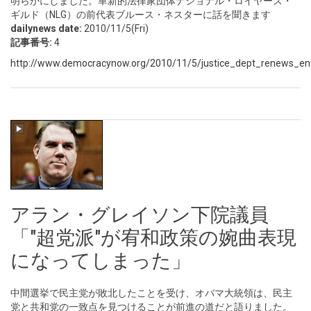
明らかにしました。革新的法律家団体ナショナル・ロイヤーズ・
ギルド（NLG）の前代表ブルース・ネスターに話を聞きます
dailynews date:
2010/11/5(Fri)
記事番号:
4
http://www.democracynow.org/2010/11/5/justice_dept_renews_enf
アラン・グレイソン下院議員
「"超党派"が宥和政策の婉曲表現
になってしまった」
中間選挙で民主党が敗北したことを受け、オバマ大統領は、民主
党と共和党の一致点を見つけることが前進の道だと語りました。