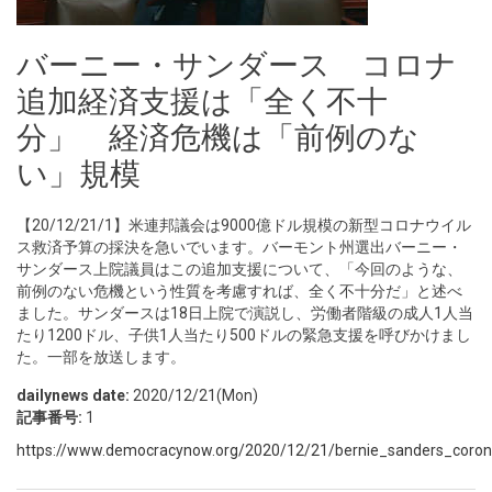
バーニー・サンダース コロナ
追加経済支援は「全く不十
分」 経済危機は「前例のな
い」規模
【20/12/21/1】米連邦議会は9000億ドル規模の新型コロナウイル
ス救済予算の採決を急いでいます。バーモント州選出バーニー・
サンダース上院議員はこの追加支援について、「今回のような、
前例のない危機という性質を考慮すれば、全く不十分だ」と述べ
ました。サンダースは18日上院で演説し、労働者階級の成人1人当
たり1200ドル、子供1人当たり500ドルの緊急支援を呼びかけまし
た。一部を放送します。
dailynews date:
2020/12/21(Mon)
記事番号:
1
https://www.democracynow.org/2020/12/21/bernie_sanders_coronavi