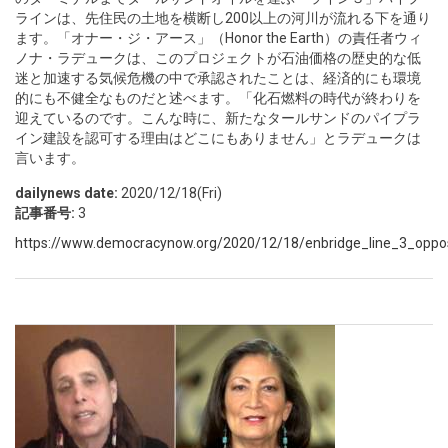
ラインは、先住民の土地を横断し200以上の河川が流れる下を通り
ます。「オナー・ジ・アース」（Honor the Earth）の責任者ウィ
ノナ・ラデュークは、このプロジェクトが石油価格の歴史的な低
迷と加速する気候危機の中で承認されたことは、経済的にも環境
的にも不健全なものだと述べます。「化石燃料の時代が終わりを
迎えているのです。こんな時に、新たなタールサンドのパイプラ
イン建設を認可する理由はどこにもありません」とラデュークは
言います。
dailynews date:
2020/12/18(Fri)
記事番号:
3
https://www.democracynow.org/2020/12/18/enbridge_line_3_oppos