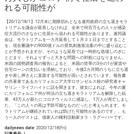
れる可能性が
【20/12/18/1】12月末に期限切れとなる連邦政府の立ち退きモラ
トリアムを議会が延長しなければ、全米で何百万もの人々が感染
症大流行のさなかに住居から追われる可能性があります。連邦議
会は、モラトリアムを一カ月延長して１月３１日までとすること
を、現在審議中の9000億ドルの景気刺激策法案の中に盛り込むこ
とが予想されますが、そのような延長では一時的な急場しのぎに
とどまり、それよりずっと大きな問題への対処にはなりません。
米国の国勢調査局の報告によると、米国の世帯の3分の1が家賃や
住宅ローンの支払いを滞納しており、今後2カ月間のうちに立ち退
きや差し押さえに直面する可能性が高いとされています。報告書
の共著者であるカリフォルニア大学ロサンゼルス校の研究者キャ
サリン・ライフハイトに話を聞きます。彼女によれば、今年の夏
にカリフォルニア州が州法の立ち退きモラトリアムを解除した結
果、43万人が新たにコロナウィルスに感染し、1万人が死亡しまし
た。「この人々の死は予防可能なものだったと考えられます。モ
ラトリアムが継続されていれば防げた可能性があるのです」。も
う一人のゲストは、借家人の権利活動家タラ・ラグーバーです。
dailynews date:
2020/12/18(Fri)
記事番号:
1