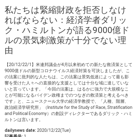
私たちは緊縮財政を拒否しなけ
ればならない：経済学者ダリッ
ク・ハミルトンが語る9000億ド
ルの景気刺激策が十分でない理
由
【20/12/22/1】米連邦議会が4月以来初めての新たな救済策として
9000億ドルの新型コロナウイルス経済対策を可決しましたが、こ
の法案に批判的な人たちは、この法案は景気低迷によって最も影
響を受けた人々への直接的な支援としては十分な域に達していな
いと言っています。「今回の法案は、はるかに強力で大規模なこ
とが可能になるバイデン政権までのつなぎの救済策と考えるべき
です」と、ニュースクール大学の経済学教授で、「人種、階層、
政治経済学研究所」（Institute for the Study of Race, Stratification
and Political Economy）の創設ディレクターであるダリック・ハミ
ルトンは言います。
dailynews date:
2020/12/22(Tue)
記事番号:
1