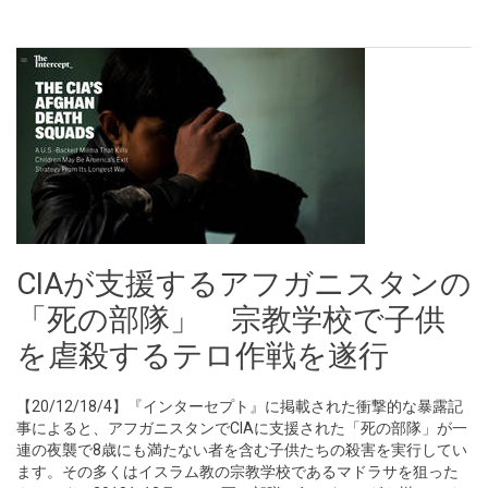
CIAが支援するアフガニスタンの
「死の部隊」 宗教学校で子供
を虐殺するテロ作戦を遂行
【20/12/18/4】『インターセプト』に掲載された衝撃的な暴露記
事によると、アフガニスタンでCIAに支援された「死の部隊」が一
連の夜襲で8歳にも満たない者を含む子供たちの殺害を実行してい
ます。その多くはイスラム教の宗教学校であるマドラサを狙った