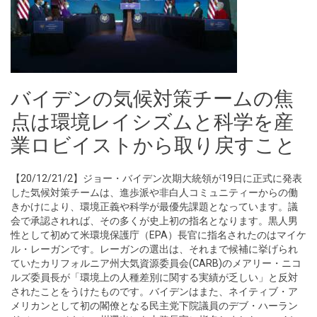
バイデンの気候対策チームの焦
点は環境レイシズムと科学を産
業ロビイストから取り戻すこと
【20/12/21/2】ジョー・バイデン次期大統領が19日に正式に発表
した気候対策チームは、進歩派や非白人コミュニティーからの働
きかけにより、環境正義や科学が最優先課題となっています。議
会で承認されれば、その多くが史上初の指名となります。黒人男
性として初めて米環境保護庁（EPA）長官に指名されたのはマイケ
ル・レーガンです。レーガンの選出は、それまで候補に挙げられ
ていたカリフォルニア州大気資源委員会(CARB)のメアリー・ニコ
ルズ委員長が「環境上の人種差別に関する実績が乏しい」と反対
されたことをうけたものです。バイデンはまた、ネイティブ・ア
メリカンとして初の閣僚となる民主党下院議員のデブ・ハーラン