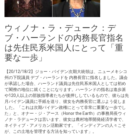
ウィノナ・ラ・デューク：デ
ブ・ハーランドの内務長官指名
は先住民系米国人にとって「重
要な一歩」
【20/12/18/2】ジョー・バイデン次期大統領は、ニューメキシコ
州の下院議員 デブ・ハーランドを 内務長官に指名しました。議会
が承認した場合、ハーランド議員は先住民系米国人としては初め
て閣僚の地位に就くことになります。ハーランドの指名は進歩派
や120人以上の部族指導者たちが後押ししているもので、彼らは先
月バイデン議員に手紙を送り、彼女を内務長官に選ぶよう促しま
した。「これは次期バイデン政権にとって非常に重要な一歩でし
た」と、オナー・ジ・アース（Honor the Earth）の事務局長ウィ
ノナ・ラデュークは言います、彼女は農村地帯開発経済学者で、
ネイティブ・アメリカン活動家です。「インディアンの人々こそ
が、この土地を管理する方法を知っています」。