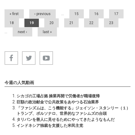
« first
‹ previous
…
15
16
17
18
19
20
21
22
23
…
next ›
last »
今週の人気動画
シカゴの工場占拠 操業再開で労働者が職場復帰
巨額の政治献金で公共政策をあやつる石油業界
「ファシズムは、こう機能する」ジェイソン・スタンリー（１）
トランプ、ボルソナロ、世界的なファシムズの台頭
タリバンを善人に見せるためにやってきたようなもんだ
インドネシア独裁を支援した米民主党