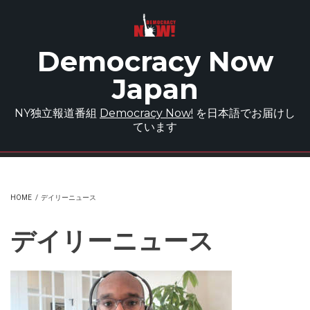
Skip to main content
Democracy Now
Japan
NY独立報道番組
Democracy Now!
を日本語でお届けし
ています
HOME
/
デイリーニュース
デイリーニュース