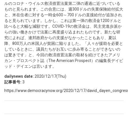
ルのコロナ・ウイルス救済措置法案第二弾の通過に近づいている
ものと見られます。この合意には、週300ドルの失業保険給付拡大
と、米在住者に対する一時金600～700ドルの直接給付が追加され
ると見られています。しかし、これは第一弾の救済金1200ドルと
比べると大幅な減額です。COVID-19の救済金は、民主党進歩派か
らの強い働きかけで法案に再度盛り込まれたものです。新たな研
究によれば、連邦政府からの支援がなかったこともあり、夏以
降、800万人の米国人が貧困に陥りました。「人々が援助を必要と
しているときに、議員たちがお互いに歩み寄ることができないの
は驚きです」と、今回の救済措置法案の取材を続けてきたアメリ
カン・プロスペクト誌（The American Prospect）の編集長デイビ
ッド・デイエンは言います。
dailynews date:
2020/12/17(Thu)
記事番号:
3
https://www.democracynow.org/2020/12/17/david_dayen_congress
Pages