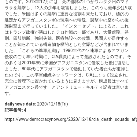
ものです。2018年12月には、死の部隊の1つがワルダク州のマド
ラサを襲撃し、12人の少年を殺害しました。このうち最年少は9歳
でした。米国は多くの襲撃に重要な役割を果たしており、標的の
選定からアフガニスタン軍の現場への輸送、襲撃中の空からの援
護射撃まで行っていました。『インターセプト』によると、これ
はトランプ政権が演出したテロ作戦の一部であり、大量虐殺、処
刑、四肢切断、強制失踪、医療施設への攻撃、民間人が居住する
ことが知られている構造物を標的とした空爆などが含まれていま
した。「これらの準軍組織は...1980年代のソ連軍によるアフガン
侵攻のごく早い時期に、CIA職員によって創設されたものです。そ
の多くは2001年末に米国がアフガニスタンに侵攻した後に復活し
ました。80年代にアフガニスタンで活動していた者たちが復帰し
たのです。この準軍組織ネットワークは、CIAによって設立され、
完全に管理下に置かれているように見えますが、構成員はすべて
アフガニスタン兵です」とアンドリュー・キルティ記者は言いま
す。
dailynews date:
2020/12/18(Fri)
記事番号:
4
https://www.democracynow.org/2020/12/18/cia_death_squads_af