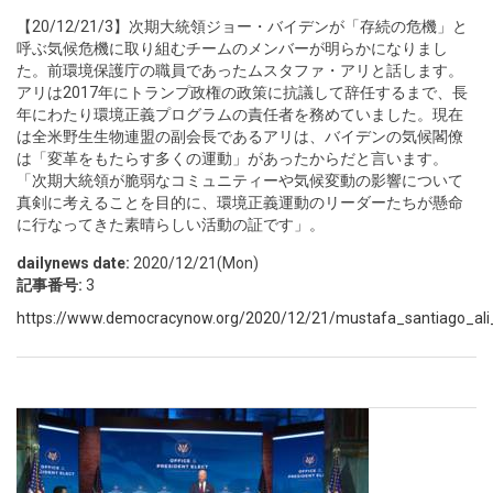
【20/12/21/3】次期大統領ジョー・バイデンが「存続の危機」と
呼ぶ気候危機に取り組むチームのメンバーが明らかになりまし
た。前環境保護庁の職員であったムスタファ・アリと話します。
アリは2017年にトランプ政権の政策に抗議して辞任するまで、長
年にわたり環境正義プログラムの責任者を務めていました。現在
は全米野生生物連盟の副会長であるアリは、バイデンの気候閣僚
は「変革をもたらす多くの運動」があったからだと言います。
「次期大統領が脆弱なコミュニティーや気候変動の影響について
真剣に考えることを目的に、環境正義運動のリーダーたちが懸命
に行なってきた素晴らしい活動の証です」。
dailynews date:
2020/12/21(Mon)
記事番号:
3
https://www.democracynow.org/2020/12/21/mustafa_santiago_ali_