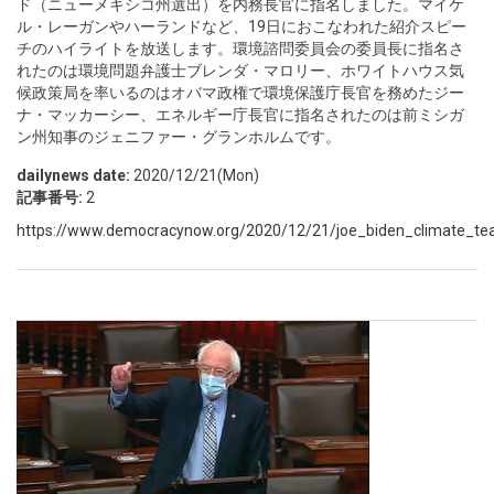
ド（ニューメキシコ州選出）を内務長官に指名しました。マイケ
ル・レーガンやハーランドなど、19日におこなわれた紹介スピー
チのハイライトを放送します。環境諮問委員会の委員長に指名さ
れたのは環境問題弁護士ブレンダ・マロリー、ホワイトハウス気
候政策局を率いるのはオバマ政権で環境保護庁長官を務めたジー
ナ・マッカーシー、エネルギー庁長官に指名されたのは前ミシガ
ン州知事のジェニファー・グランホルムです。
dailynews date:
2020/12/21(Mon)
記事番号:
2
https://www.democracynow.org/2020/12/21/joe_biden_climate_t