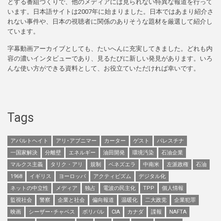
とする番組づくりで、他のメディアには見られない特異な報道を行って
います。日本語サイトは2007年に始まりました。日本ではあまり紹介さ
れない事件や、日本の視聴者に関係のありそうな題材を厳選して紹介し
ています。
字幕動画アーカイブとしても、たいへんに充実してきました。どれも内
容の濃いインタビューであり、見るたびに新しい発見があります。いろ
んな使い方ができる資料として、お役立ていただければ幸いです。
Tags
アパルトヘイト
アリ･アブニマー
カーター
ゲスト
パレスチナ
一国家解決
分離壁
エネルギー
油田開発
環境汚染
石油企業
マルクス主義
タリク・アリ
規制
ベネズエラ
中南米
左派政権
石油
1968
イギリス
ヨーロッパ
アクティビズム
デジタル化
ネットの中立性
メディア
独占
電波の民主化
TPP
個人情報
監視社会
警察
企業と社会
偏向報道
温暖化
二大政党
企業犯罪
映画
シーザー･チャベス
ボリバル
CIA
カナダ
諜報
NAFTA