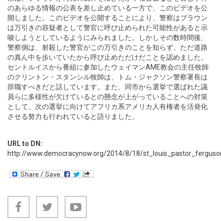
のあらゆる情報の公表を差し止めている一方で、このビデオを公
開しました。このビデオを公開することにより、警察はブラウン
は万引きの容疑者として警官に呼び止められた可能性があると示
唆しようとしているようにみられました。しかしその数時間後、
警察側は、射殺した警官がこの万引きのことを知らず、ただ道路
の真ん中を歩いていたから呼び止めただけだことを認めました。
セントルイスから番組に参加したウェイマンAME教会の主任牧師
のクリントン・スタンシル牧師は、トム・ジャクソン警察署長は
辞職すべきだと話しています。また、同市から選挙で選ばれた議
員らに多様性が欠けているとの懸念が上がっていることへの対策
として、次の選挙に向けてアフリカ系アメリカ人有権者を活発化
させる努力も行われていると語りました。
URL to DN:
http://www.democracynow.org/2014/8/18/st_louis_pastor_ferguso