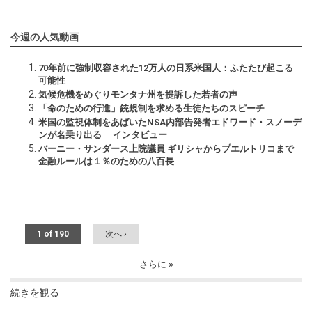
今週の人気動画
70年前に強制収容された12万人の日系米国人：ふたたび起こる
可能性
気候危機をめぐりモンタナ州を提訴した若者の声
「命のための行進」銃規制を求める生徒たちのスピーチ
米国の監視体制をあばいたNSA内部告発者エドワード・スノーデ
ンが名乗り出る インタビュー
バーニー・サンダース上院議員 ギリシャからプエルトリコまで
金融ルールは１％のための八百長
1 of 190
次へ ›
さらに
続きを観る