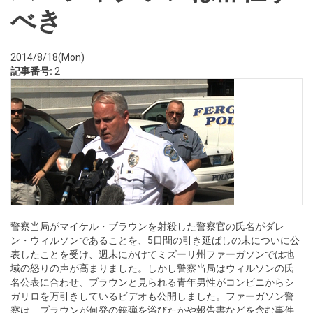
べき
2014/8/18(Mon)
記事番号:
2
警察当局がマイケル・ブラウンを射殺した警察官の氏名がダレ
ン・ウィルソンであることを、5日間の引き延ばしの末についに公
表したことを受け、週末にかけてミズーリ州ファーガソンでは地
域の怒りの声が高まりました。しかし警察当局はウィルソンの氏
名公表に合わせ、ブラウンと見られる青年男性がコンビニからシ
ガリロを万引きしているビデオも公開しました。ファーガソン警
察は、ブラウンが何発の銃弾を浴びたかや報告書などを含む事件