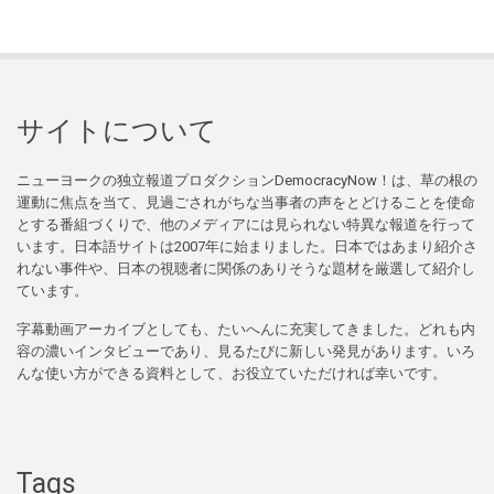
サイトについて
ニューヨークの独立報道プロダクションDemocracyNow！は、草の根の
運動に焦点を当て、見過ごされがちな当事者の声をとどけることを使命
とする番組づくりで、他のメディアには見られない特異な報道を行って
います。日本語サイトは2007年に始まりました。日本ではあまり紹介さ
れない事件や、日本の視聴者に関係のありそうな題材を厳選して紹介し
ています。
字幕動画アーカイブとしても、たいへんに充実してきました。どれも内
容の濃いインタビューであり、見るたびに新しい発見があります。いろ
んな使い方ができる資料として、お役立ていただければ幸いです。
Tags