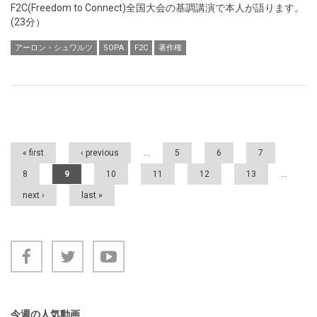
F2C(Freedom to Connect)全国大会の基調講演で本人が語ります。
(23分）
アーロン・シュワルツ
SOPA
F2C
著作権
Pages
« first
‹ previous
…
5
6
7
8
9
10
11
12
13
…
next ›
last »
今週の人気動画