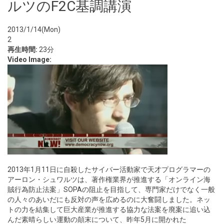
ルツのF2C基調講演
2013/1/14(Mon)
2
再生時間:
23分
Video Image:
2013年1月11日に自殺したサイバー活動家で天才プログラマーの
アーロン・シュワルツは、著作権業界が推進する「オンライン海
賊行為防止法案」SOPAの阻止を目指して、専門家だけでなく一般
の人々のあいだにも反対の声を広めるのに大奮闘しました。ネッ
トの力を結集して巨大産業が推進する協力な法案を廃案に追い込
んだ素晴らしい運動の顛末について、昨年5月に開かれた