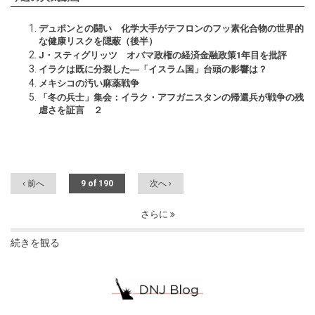
デュポンとの闘い 化学大手がテフロンのフッ素化合物の世界的
な健康リスクを隠蔽（後半）
J・スティグリッツ オバマ政権の経済金融政策1年目を批評
イラクは既に分裂した―「イスラム国」台頭の影響は？
メキシコの汚い麻薬戦争
「冬の兵士」集会：イラク・アフガニスタンの帰還兵が戦争の残
虐さを証言 ２
‹ 前へ
9 of 190
次へ ›
さらに
続きを観る