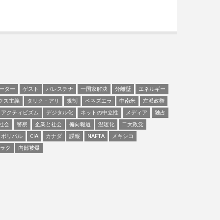
ーター
ゲスト
パレスチナ
一国家解決
分離壁
エネルギー
クス主義
タリク・アリ
規制
ベネズエラ
中南米
左派政権
アクティビズム
デジタル化
ネットの中立性
メディア
独占
社会
警察
企業と社会
偏向報道
温暖化
二大政党
ボリバル
CIA
カナダ
諜報
NAFTA
メキシコ
ラク
内部被爆