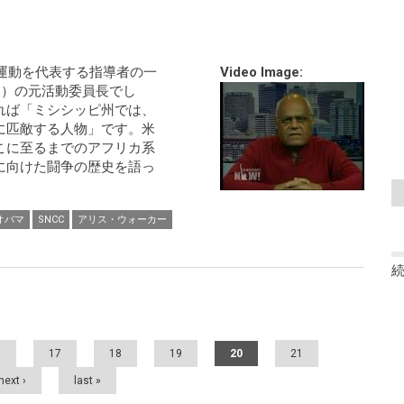
権運動を代表する指導者の一
Video Image:
C）の元活動委員長でし
れば「ミシシッピ州では、
に匹敵する人物」です。米
こに至るまでのアフリカ系
に向けた闘争の歴史を語っ
オバマ
SNCC
アリス・ウォーカー
6
17
18
19
20
21
next ›
last »