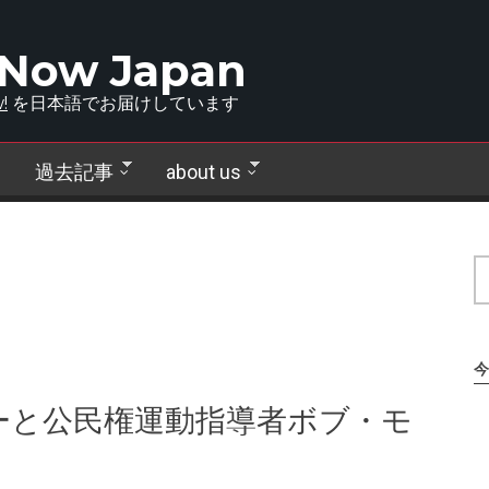
 Now Japan
!
を日本語でお届けしています
過去記事
about us
今
ーと公民権運動指導者ボブ・モ