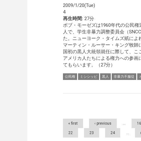
2009/1/20(Tue)
4
再生時間:
27分
ボブ・モーゼズは1960年代の公民
人で、学生非暴力調整委員会（SNC
た。ニューヨーク・タイムズ紙によ
マーティン・ルーサー・キング牧師
国初の黒人大統領就任に際して、こ
アメリカ人たちによる権力への参画
てもらいます。（27分）
公民権
ミシシッピ
黒人
非暴力不服従
Pages
« first
‹ previous
…
1
22
23
24
…