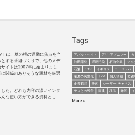
Tags
Now！は、草の根の運動に焦点を当
アパルトヘイト
アリ･アブニマー
カ
命とする番組づくりで、他のメデ
油田開発
環境汚染
石油企業
マル
サイトは2007年に始まりまし
石油
1968
イギリス
ヨーロッパ
者に関係のありそうな題材を厳選
電波の民主化
TPP
個人情報
監視
企業犯罪
映画
シーザー･チャベス
ました。どれも内容の濃いインタ
テロとの戦争
南北
移民
難民
イ
ろんな使い方ができる資料とし
More