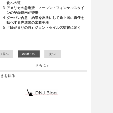
化への道
アメリカの急進派 ノーマン・フィンケルスタイ
ンの記録映画が登場
ダーバン合意 約束を反故にして途上国に責任を
転化する先進国の常套手段
『陽だまりの時』ジョン・セイルズ監督に聞く
‹ 前へ
20 of 190
次へ ›
さらに
続きを観る