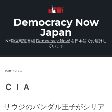
Skip to main content
Democracy Now
Japan
NY独立報道番組
Democracy Now!
を日本語でお届けし
ています
HOME
/
ＣＩＡ
ＣＩＡ
サウジのバンダル王子がシリア