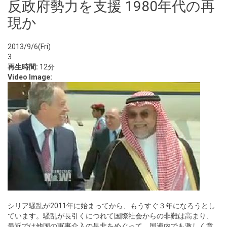
反政府勢力を支援 1980年代の再
現か
2013/9/6(Fri)
3
再生時間:
12分
Video Image:
シリア騒乱が2011年に始まってから、もうすぐ３年になろうとし
ています。騒乱が長引くにつれて国際社会からの非難は高まり、
最近では他国の軍事介入の是非をめぐって、国連内でも激しく意