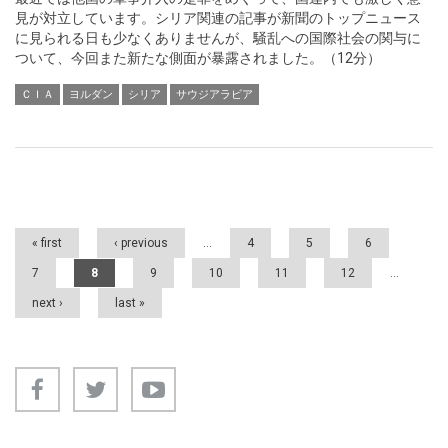
見が対立しています。シリア関連の記事が新聞のトップニュース
に見られる日も少なくありませんが、騒乱への国際社会の関与に
ついて、今回また新たな側面が暴露されました。（12分）
ＣＩＡ
ヨルダン
シリア
サウジアラビア
Pages
« first
‹ previous
…
4
5
6
7
8
9
10
11
12
…
next ›
last »