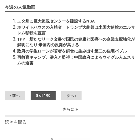
今週の人気動画
ユタ州に巨大監視センターを建設するNSA
ホワイトハウスの入植者 トランプ大統領は米国大使館のエルサ
レム移転を宣言
TPP 新たなリーク文書で国民の健康と医療への企業支配強化が
鮮明になり 米国内の反発が高まる
政府の学生ローンが若者を餌食に生み出す第二の住宅バブル
再教育キャンプ、潜入と監視：中国政府によるウイグル人ムスリ
ムの迫害
‹ 前へ
8 of 190
次へ ›
さらに
続きを観る