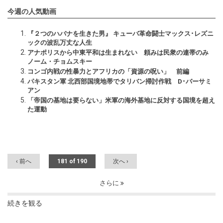
今週の人気動画
『２つのハバナを生きた男』 キューバ革命闘士マックス･レズニ
ックの波乱万丈な人生
アナポリスから中東平和は生まれない 頼みは民衆の連帯のみ
ノーム・チョムスキー
コンゴ内戦の性暴力とアフリカの「資源の呪い」 前編
パキスタン軍 北西部国境地帯でタリバン掃討作戦 D･バーサミ
アン
「帝国の基地は要らない」米軍の海外基地に反対する国境を超え
た運動
‹ 前へ
181 of 190
次へ ›
さらに
続きを観る