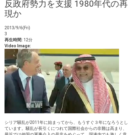
反政府勢力を支援 1980年代の再
現か
2013/9/6(Fri)
3
再生時間:
12分
Video Image:
シリア騒乱が2011年に始まってから、もうすぐ３年になろうとし
ています。騒乱が長引くにつれて国際社会からの非難は高まり、
最近では他国の軍事介入の是非をめぐって、国連内でも激しく意