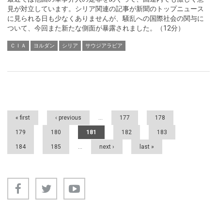
見が対立しています。シリア関連の記事が新聞のトップニュース
に見られる日も少なくありませんが、騒乱への国際社会の関与に
ついて、今回また新たな側面が暴露されました。（12分）
ＣＩＡ
ヨルダン
シリア
サウジアラビア
Pages
« first
‹ previous
…
177
178
179
180
181
182
183
184
185
…
next ›
last »