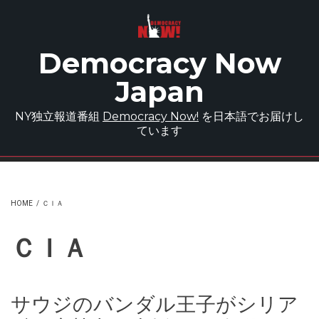
Skip to main content
Democracy Now
Japan
NY独立報道番組
Democracy Now!
を日本語でお届けし
ています
HOME
/
ＣＩＡ
ＣＩＡ
サウジのバンダル王子がシリア