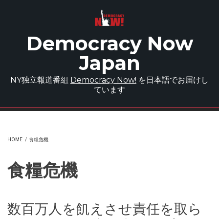
Skip to main content
Democracy Now
Japan
NY独立報道番組
Democracy Now!
を日本語でお届けし
ています
HOME
/
食糧危機
食糧危機
数百万人を飢えさせ責任を取ら