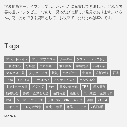
字幕動画アーカイブとしても、たいへんに充実してきました。どれも内
容の濃いインタビューであり、見るたびに新しい発見があります。いろ
んな使い方ができる資料として、お役立ていただければ幸いです。
Tags
アパルトヘイト
アリ･アブニマー
カーター
ゲスト
パレスチナ
一国家解決
分離壁
エネルギー
油田開発
環境汚染
石油企業
マルクス主義
タリク・アリ
規制
ベネズエラ
中南米
左派政権
石油
1968
イギリス
ヨーロッパ
アクティビズム
デジタル化
ネットの中立性
メディア
独占
電波の民主化
TPP
個人情報
監視社会
警察
企業と社会
偏向報道
温暖化
二大政党
企業犯罪
映画
シーザー･チャベス
ボリバル
CIA
カナダ
諜報
NAFTA
メキシコ
テロとの戦争
南北
移民
難民
イラク
内部被爆
More