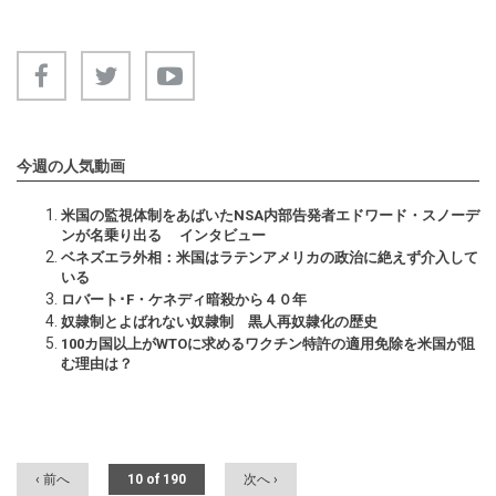
今週の人気動画
米国の監視体制をあばいたNSA内部告発者エドワード・スノーデ
ンが名乗り出る インタビュー
ベネズエラ外相：米国はラテンアメリカの政治に絶えず介入して
いる
ロバート･F・ケネディ暗殺から４０年
奴隷制とよばれない奴隷制 黒人再奴隷化の歴史
100カ国以上がWTOに求めるワクチン特許の適用免除を米国が阻
む理由は？
‹ 前へ
10 of 190
次へ ›