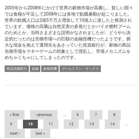
2005年から2008年にかけて世界の穀物市場が高騰し、貧しい国々
では食糧が不足して2008年には各地で飢餓暴動が起こりました。
世界の飢餓人口は2億5千万人増加して10億人に達したと推測され
ています。価格の高騰は自然災害の多発だとかバイオ燃料ブーム
のためとか、当時さまざまな説明がなされましたが、どうやら決
定的だったのは先物市場への巨額の金融投機だったようです。膨
大な現金を抱えて運用先をあさっていた投資銀行が、穀物の商品
先物市場をマネーゲームの対象として撹乱し、市場メカニズムを
めちゃくちゃにしてしまったのです。
商品先物取引
金融
食糧危機
ゴールドマン・サックス
Pages
« first
‹ previous
…
6
7
8
9
10
11
12
13
14
…
next ›
last »