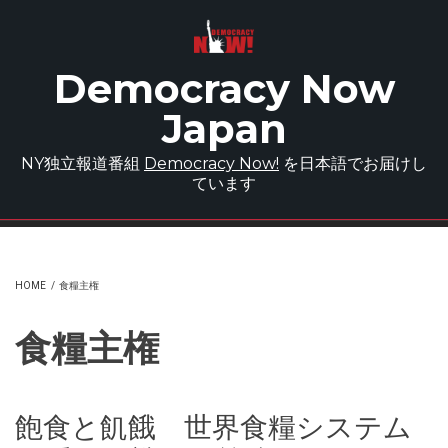
Skip to main content
Democracy Now
Japan
NY独立報道番組
Democracy Now!
を日本語でお届けし
ています
HOME
/
食糧主権
食糧主権
飽食と飢餓 世界食糧システム