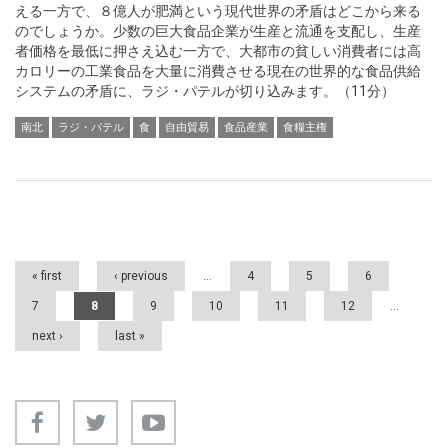
える一方で、８億人が肥満という現代世界の矛盾はどこから来る
のでしょうか。少数の巨大食品企業が生産と流通を支配し、生産
者価格を最低に押さえ込む一方で、大都市の貧しい消費者には高
カロリーの工業食品を大量に消費させる現在の世界的な食品供給
システムの矛盾に、ラジ・パテルが切り込みます。（11分）
南北
ラジ・パテル
食
自由貿易
食品産業
食糧主権
Pages
« first
‹ previous
…
4
5
6
7
8
9
10
11
12
…
next ›
last »