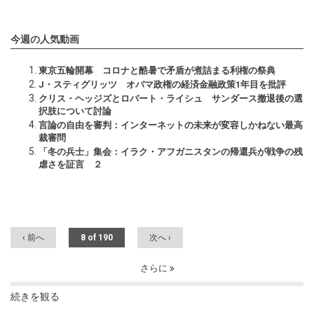
今週の人気動画
東京五輪開幕 コロナと酷暑で矛盾が煮詰まる利権の祭典
J・スティグリッツ オバマ政権の経済金融政策1年目を批評
クリス・ヘッジズとロバート・ライシュ サンダース撤退後の選
択肢について討論
言論の自由を審判：インターネットの未来が変容しかねない最高
裁審問
「冬の兵士」集会：イラク・アフガニスタンの帰還兵が戦争の残
虐さを証言 ２
‹ 前へ
8 of 190
次へ ›
さらに
続きを観る