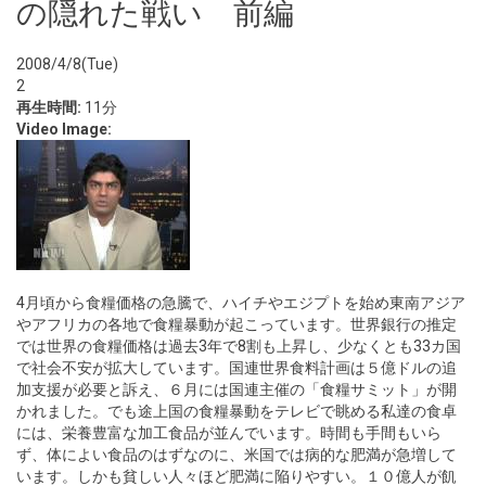
の隠れた戦い 前編
2008/4/8(Tue)
2
再生時間:
11分
Video Image:
4月頃から食糧価格の急騰で、ハイチやエジプトを始め東南アジア
やアフリカの各地で食糧暴動が起こっています。世界銀行の推定
では世界の食糧価格は過去3年で8割も上昇し、少なくとも33カ国
で社会不安が拡大しています。国連世界食料計画は５億ドルの追
加支援が必要と訴え、６月には国連主催の「食糧サミット」が開
かれました。でも途上国の食糧暴動をテレビで眺める私達の食卓
には、栄養豊富な加工食品が並んでいます。時間も手間もいら
ず、体によい食品のはずなのに、米国では病的な肥満が急増して
います。しかも貧しい人々ほど肥満に陥りやすい。１０億人が飢