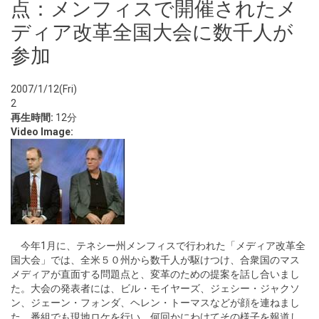
点：メンフィスで開催されたメ
ディア改革全国大会に数千人が
参加
2007/1/12(Fri)
2
再生時間:
12分
Video Image:
今年1月に、テネシー州メンフィスで行われた「メディア改革全
国大会」では、全米５０州から数千人が駆けつけ、合衆国のマス
メディアが直面する問題点と、変革のための提案を話し合いまし
た。大会の発表者には、ビル・モイヤーズ、ジェシー・ジャクソ
ン、ジェーン・フォンダ、ヘレン・トーマスなどが顔を連ねまし
た。番組でも現地ロケを行い、何回かにわけてその様子を報道し