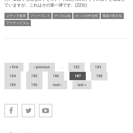
ていますが、これはその第一弾です。(22分)
メディア改革
フリープレス
デジタル化
ネットの中立性
電波の民主化
アクティビズム
Pages
« first
‹ previous
…
182
183
184
185
186
187
188
189
190
next ›
last »