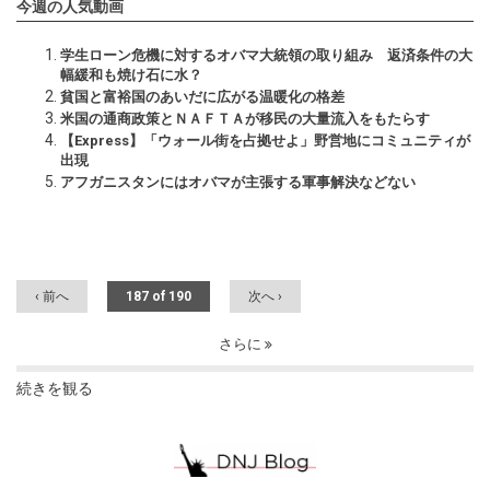
今週の人気動画
学生ローン危機に対するオバマ大統領の取り組み 返済条件の大
幅緩和も焼け石に水？
貧国と富裕国のあいだに広がる温暖化の格差
米国の通商政策とＮＡＦＴＡが移民の大量流入をもたらす
【Express】「ウォール街を占拠せよ」野営地にコミュニティが
出現
アフガニスタンにはオバマが主張する軍事解決などない
‹ 前へ
187 of 190
次へ ›
さらに
続きを観る