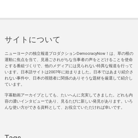
サイトについて
ニューヨークの独立報道プロダクションDemocracyNow！は、草の根の
運動に焦点を当て、見過ごされがちな当事者の声をとどけることを使命
とする番組づくりで、他のメディアには見られない特異な報道を行って
います。日本語サイトは2007年に始まりました。日本ではあまり紹介さ
れない事件や、日本の視聴者に関係のありそうな題材を厳選して紹介し
ています。
字幕動画アーカイブとしても、たいへんに充実してきました。どれも内
容の濃いインタビューであり、見るたびに新しい発見があります。いろ
んな使い方ができる資料として、お役立ていただければ幸いです。