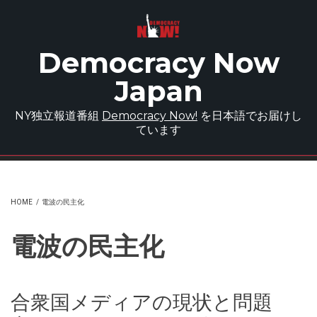
Skip to main content
Democracy Now
Japan
NY独立報道番組
Democracy Now!
を日本語でお届けし
ています
HOME
/
電波の民主化
電波の民主化
合衆国メディアの現状と問題