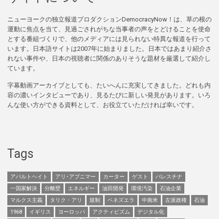
ニューヨークの独立報道プロダクションDemocracyNow！は、草の根の
運動に焦点を当て、見過ごされがちな当事者の声をとどけることを使命
とする番組づくりで、他のメディアには見られない特異な報道を行って
います。日本語サイトは2007年に始まりました。日本ではあまり紹介さ
れない事件や、日本の視聴者に関係のありそうな題材を厳選して紹介し
ています。
字幕動画アーカイブとしても、たいへんに充実してきました。どれも内
容の濃いインタビューであり、見るたびに新しい発見があります。いろ
んな使い方ができる資料として、お役立ていただければ幸いです。
Tags
アパルトヘイト
アリ･アブニマー
カーター
ゲスト
パレスチナ
一国家解決
分離壁
エネルギー
油田開発
環境汚染
石油企業
マルクス主義
タリク・アリ
規制
ベネズエラ
中南米
左派政権
石油
1968
イギリス
ヨーロッパ
アクティビズム
デジタル化