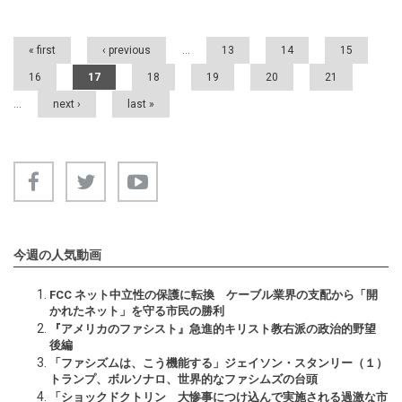
Pages
« first
‹ previous
…
13
14
15
16
17
18
19
20
21
…
next ›
last »
今週の人気動画
FCC ネット中立性の保護に転換 ケーブル業界の支配から「開
かれたネット」を守る市民の勝利
『アメリカのファシスト』急進的キリスト教右派の政治的野望
後編
「ファシズムは、こう機能する」ジェイソン・スタンリー（１）
トランプ、ボルソナロ、世界的なファシムズの台頭
「ショックドクトリン 大惨事につけ込んで実施される過激な市