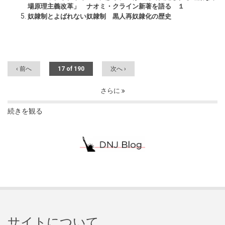
場原理主義改革」 ナオミ・クライン新著を語る １
奴隷制とよばれない奴隷制 黒人再奴隷化の歴史
‹ 前へ
17 of 190
次へ ›
さらに
続きを観る
サイトについて