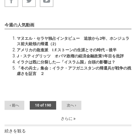
今週の人気動画
マヌエル・セラヤ独占インタビュー 追放から2年、ホンジュラ
ス前大統領の帰還（2）
アメリカの急進派 I.F.ストーンの生涯とその時代－後半
J・スティグリッツ オバマ政権の経済金融政策1年目を批評
イラクは既に分裂した―「イスラム国」台頭の影響は？
「冬の兵士」集会：イラク・アフガニスタンの帰還兵が戦争の残
虐さを証言 ２
‹ 前へ
10 of 190
次へ ›
さらに
続きを観る