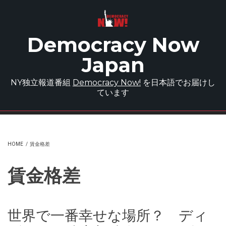
Skip to main content
Democracy Now
Japan
NY独立報道番組
Democracy Now!
を日本語でお届けし
ています
HOME
/
賃金格差
賃金格差
世界で一番幸せな場所？ ディ