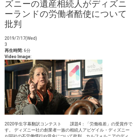
ズニーの遺産相続人がディズニ
ーランドの労働者酷使について
批判
2019/7/17(Wed)
3
再生時間:
6分
Video Image:
2020学生字幕翻訳コンテスト 課題4：「労働格差」の受賞作で
す。 ディズニー社の創業者一族の相続人アビゲイル・ディズニー
が同社の不労働慣行や賃金について批判。カルフォルニアのディ