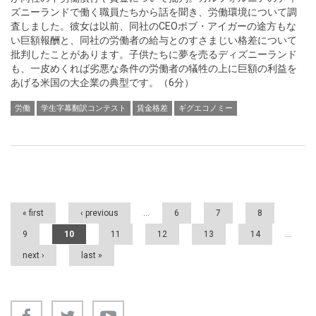
ズニーランドで働く職員たちから話を聞き、労働環境について調
査しました。彼女は以前、同社のCEOボブ・アイガーの途方もな
い巨額報酬と、同社の労働者の給与とのすさまじい格差について
批判したことがあります。子供たちに夢を売るディズニーランド
も、一皮めくれば劣悪な条件の労働者の犠牲の上に巨額の利益を
あげる米国の大企業の典型です。（6分）
労働
学生字幕翻訳コンテスト
賃金格差
ギグエコノミー
Pages
« first
‹ previous
…
6
7
8
9
10
11
12
13
14
…
next ›
last »