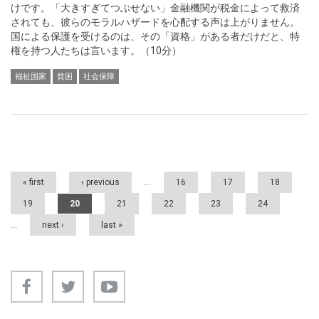
けです。「大きすぎてつぶせない」金融機関が税金によって救済
されても、彼らのモラルハザードを心配する声は上がりません。
国による保護を受けるのは、その「資格」がある者だけだと、特
権を持つ人たちは言います。（10分）
福祉国家
貧困
社会保障
Pages
« first
‹ previous
…
16
17
18
19
20
21
22
23
24
…
next ›
last »