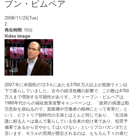
ブン・ピムペア
2008/11/25(Tue)
2
再生時間:
10分
Video Image:
2007 年に米国民の12.5％にあたる3700 万人以上が貧困ライン以
下で暮らしていました。古今の経済危機の影響で、この数は4700
万人まで増加する可能性がありす。スティーブン・ピムペアは、
1980年代からの福祉政策攻撃キャンペーンは、「政府の保護は勤
労意欲を損ねるので、貧困層や労働者の精神にとって有害だ」と
いう、ビクトリア朝時代の主張とほとんど同じであり、「生活保
護に頼る人々は遊んで暮らしている生来の怠け者であり、犯罪予
備軍であるから甘やかしてはいけない」というプロパガンダだと
言います。モラルの荒廃が懸念されるのは、もちろん下々の者だ