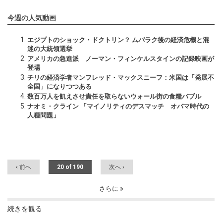
今週の人気動画
エジプトのショック・ドクトリン？ ムバラク後の経済危機と混
迷の大統領選挙
アメリカの急進派 ノーマン・フィンケルスタインの記録映画が
登場
チリの経済学者マンフレッド・マックスニーフ：米国は「発展不
全国」になりつつある
数百万人を飢えさせ責任を取らないウォール街の食糧バブル
ナオミ・クライン 「マイノリティのデスマッチ オバマ時代の
人種問題」
‹ 前へ
20 of 190
次へ ›
さらに
続きを観る