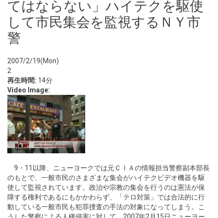
てはならない」ハイテクを駆使
して市民集会を監視するＮＹ市
警
2007/2/19(Mon)
2
再生時間:
14分
Video Image:
9・11以降、ニューヨークでは元ＣＩＡの情報担当警察副本部長
のもとで、一般市民のさまざまな集会がハイテクビデオ機器を駆
使して監視されています。政治や宗教の集会を行うのは憲法が保
障する権利であるにもかかわらず、「テロ対策」では合法的に行
動している一般市民も犯罪捜査の手法の対象になってしまう。こ
うした警察による人権侵害に対して、2007年2月15日ニューヨー