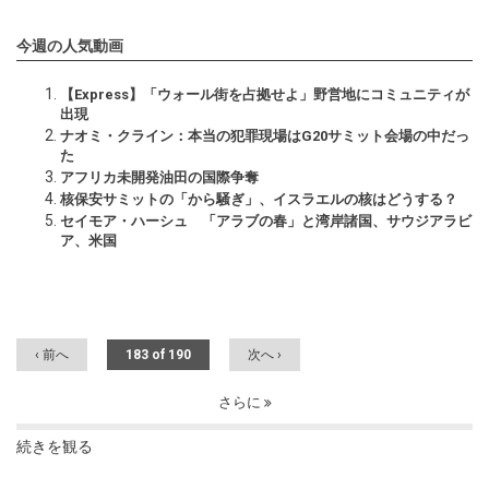
今週の人気動画
【Express】「ウォール街を占拠せよ」野営地にコミュニティが
出現
ナオミ・クライン：本当の犯罪現場はG20サミット会場の中だっ
た
アフリカ未開発油田の国際争奪
核保安サミットの「から騒ぎ」、イスラエルの核はどうする？
セイモア・ハーシュ 「アラブの春」と湾岸諸国、サウジアラビ
ア、米国
‹ 前へ
183 of 190
次へ ›
さらに
続きを観る