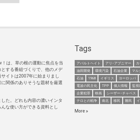
Tags
Now！は、草の根の運動に焦点を当
アパルトヘイト
アリ･アブニマー
カ
命とする番組づくりで、他のメデ
油田開発
環境汚染
石油企業
マル
サイトは2007年に始まりまし
石油
1968
イギリス
ヨーロッパ
者に関係のありそうな題材を厳選
電波の民主化
TPP
個人情報
監視
企業犯罪
映画
シーザー･チャベス
ました。どれも内容の濃いインタ
テロとの戦争
南北
移民
難民
イ
ろんな使い方ができる資料とし
More