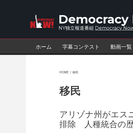
Skip to main content
Democracy
NY独立報道番組
Democracy Now
ホーム
字幕コンテスト
動画一覧
HOME
/
移民
移民
アリゾナ州がエス
排除 人種統合の