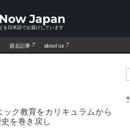
 Now Japan
!
を日本語でお届けしています
過去記事
about us
今
ニック教育をカリキュラムから
歴史を巻き戻し