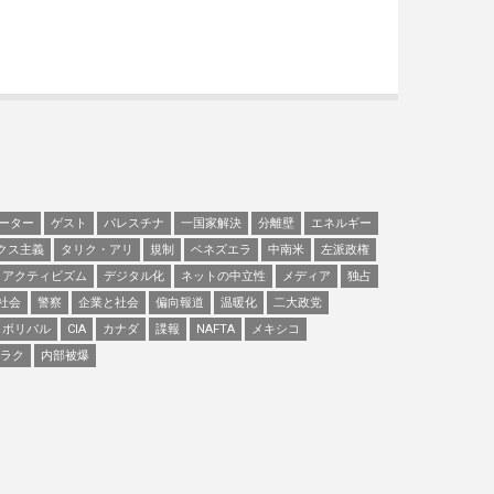
ーター
ゲスト
パレスチナ
一国家解決
分離壁
エネルギー
クス主義
タリク・アリ
規制
ベネズエラ
中南米
左派政権
アクティビズム
デジタル化
ネットの中立性
メディア
独占
社会
警察
企業と社会
偏向報道
温暖化
二大政党
ボリバル
CIA
カナダ
諜報
NAFTA
メキシコ
ラク
内部被爆