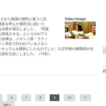
見などから無届の移民と疑うに足
Video Image:
波紋を呼んだ移民法に続いて、
る法律が成立しました 。「民族
を助長させる」というのがアリ
の法律は、メキシコ系・ラティ
ソン学区で行われているメキシ
のカリキュラムを標的にしたものでした。公立学校の教職員や生
訴訟を起こしました。（15分）
6
7
8
9
10
11
last »