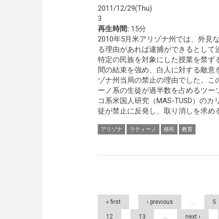
2011/12/29(Thu)
3
再生時間:
15分
2010年5月米アリゾナ州では、外
る理由があれば逮捕ができるとして
特定の民族を対象にした授業を禁ず
間の結束を強め、白人に対する敵意
ゾナ州当局の禁止の理由でした。こ
ーノ系の生徒が過半数を占めるツー
コ系米国人研究（MAS-TUSD）
徒が禁止に反発し、取り消しを求める
アリゾナ
ラティーノ
移民
教育
Pages
« first
‹ previous
…
5
12
13
…
next ›