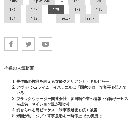
« first
‹ previous
…
174
175
176
177
178
179
180
181
182
…
next ›
last »
今週の人気動画
先住民の権利を訴える女優クオリアンカ・キルヒャー
アヴィ･シュライム イスラエルは「国家テロ」で和平を阻んで
いる
ブラックウォーター関連会社 多国籍企業へ情報・保障サービス
を提供 ネイション誌が明かす
罰せられる島ビエケス 米軍撤退後も続く被害
米国が対エジプト軍事援助を一時停止 その実態は