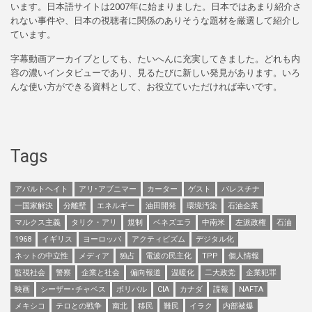
います。日本語サイトは2007年に始まりました。日本ではあまり紹介さ
れない事件や、日本の視聴者に関係のありそうな題材を厳選して紹介し
ています。
字幕動画アーカイブとしても、たいへんに充実してきました。どれも内
容の濃いインタビューであり、見るたびに新しい発見があります。いろ
んな使い方ができる資料として、お役立ていただければ幸いです。
Tags
アパルトヘイト
アリ･アブニマー
カーター
ゲスト
パレスチナ
一国家解決
分離壁
エネルギー
油田開発
環境汚染
石油企業
マルクス主義
タリク・アリ
規制
ベネズエラ
中南米
左派政権
石油
1968
イギリス
ヨーロッパ
アクティビズム
デジタル化
ネットの中立性
メディア
独占
電波の民主化
TPP
個人情報
監視社会
警察
企業と社会
偏向報道
温暖化
二大政党
企業犯罪
映画
シーザー･チャベス
ボリバル
CIA
カナダ
諜報
NAFTA
メキシコ
テロとの戦争
南北
移民
難民
イラク
内部被爆