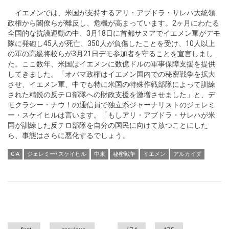
イエメンでは、米国が支持するアリ・アブドラ・サレハ大統領
政権から閣僚らが離反し、危機が高まっています。2ヶ月にわたる
全国的な抗議運動の中、3月18日に首都サヌアでイエメン軍がデモ
隊に発砲し45人が死亡、350人が負傷したことを受け、10人以上
の軍の高級将校らが3月21日デモ参加者を守ることを宣言しまし
た。ここ数年、米国はイエメンに数億ドルの軍事保障支援を提供
してきました。「オバマ政権はイエメン国内での秘密戦争を拡大
させ、イエメン軍、中でも特に米国の特殊作戦部隊によって訓練
された精鋭の反テロ部隊への財政支援を激増させました」と、デ
モクラシー・ナウ！の通信員で独立系ジャーナリストのジェレミ
ー・スケイヒルは言います。「もしアリ・アブドラ・サレハが米
国が訓練した反テロ部隊を自分の国民に向けて放つことにした
ら、事態はさらに悪化するでしょう。
CIA
ジェレミー･スケイヒル
中東
秘密戦争
イエメン
アルカイダ
Pages