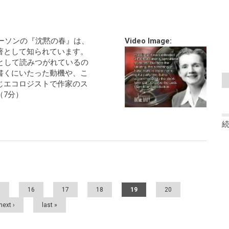
カーソンの『沈黙の春』は、
Video Image:
著として知られています。
として読みつがれているの
書くにいたった動機や、こ
じエコロジストで作家のス
（7分）
5
16
17
18
19
20
next ›
last »