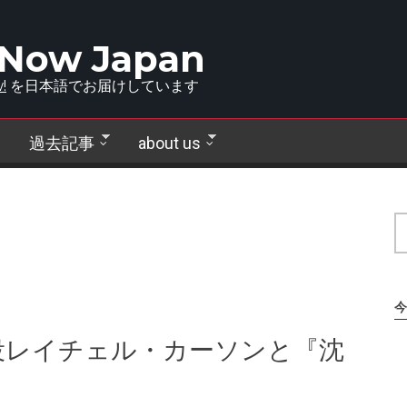
 Now Japan
!
を日本語でお届けしています
過去記事
about us
今
役レイチェル・カーソンと『沈