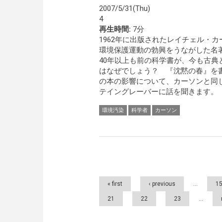
2007/5/31(Thu)
4
再生時間:
7分
1962年に出版されたレイチェル・
環境保護運動の勃興をうながした名
40年以上も前の科学書が、今も古典
はなぜでしょう？ 『沈黙の春』を
の本の影響について、カーソンと同
テイングレーバーに話を聞きます。
環境汚染
科学者
カーソン
Pages
« first
‹ previous
…
1
21
22
23
…