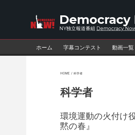
Skip to main content
Democracy
NY独立報道番組
Democracy Now
ホーム
字幕コンテスト
動画一覧
HOME
/
科学者
科学者
環境運動の火付け
黙の春』