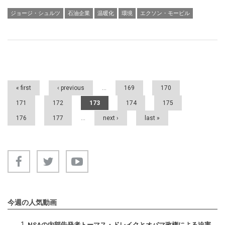
ジョージ・シュルツ
石油企業
温暖化
環境
エクソン・モービル
Pages
« first
‹ previous
…
169
170
171
172
173
174
175
176
177
…
next ›
last »
今週の人気動画
NSAの内部告発者トーマス・ドレイクとオバマ政権による迫害