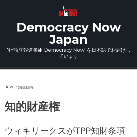
Skip to main content
Democracy Now
Japan
NY独立報道番組
Democracy Now!
を日本語でお届けし
ています
HOME
/
知的財産権
知的財産権
ウィキリークスがTPP知財条項