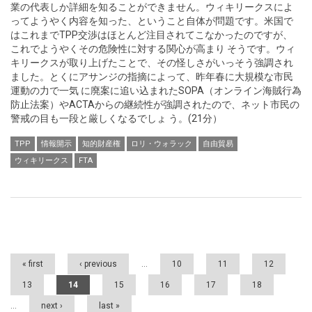
業の代表しか詳細を知ることができません。ウィキリークスによ
ってようやく内容を知った、ということ自体が問題です。米国で
はこれまでTPP交渉はほとんど注目されてこなかったのですが、
これでようやくその危険性に対する関心が高まり そうです。ウィ
キリークスが取り上げたことで、その怪しさがいっそう強調され
ました。とくにアサンジの指摘によって、昨年春に大規模な市民
運動の力で一気 に廃案に追い込まれたSOPA（オンライン海賊行為
防止法案）やACTAからの継続性が強調されたので、ネット市民の
警戒の目も一段と厳しくなるでしょ う。(21分）
TPP
情報開示
知的財産権
ロリ・ウォラック
自由貿易
ウィキリークス
FTA
Pages
« first
‹ previous
…
10
11
12
13
14
15
16
17
18
…
next ›
last »