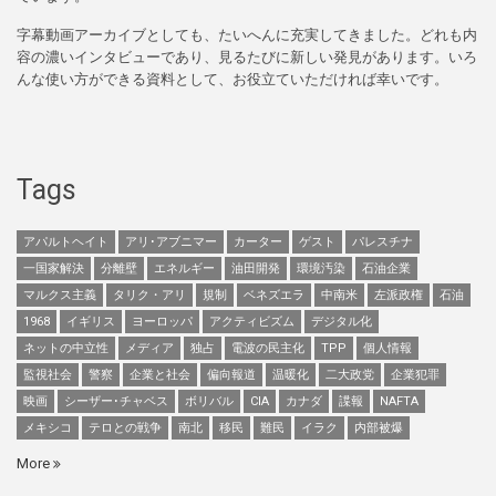
字幕動画アーカイブとしても、たいへんに充実してきました。どれも内
容の濃いインタビューであり、見るたびに新しい発見があります。いろ
んな使い方ができる資料として、お役立ていただければ幸いです。
Tags
アパルトヘイト
アリ･アブニマー
カーター
ゲスト
パレスチナ
一国家解決
分離壁
エネルギー
油田開発
環境汚染
石油企業
マルクス主義
タリク・アリ
規制
ベネズエラ
中南米
左派政権
石油
1968
イギリス
ヨーロッパ
アクティビズム
デジタル化
ネットの中立性
メディア
独占
電波の民主化
TPP
個人情報
監視社会
警察
企業と社会
偏向報道
温暖化
二大政党
企業犯罪
映画
シーザー･チャベス
ボリバル
CIA
カナダ
諜報
NAFTA
メキシコ
テロとの戦争
南北
移民
難民
イラク
内部被爆
More