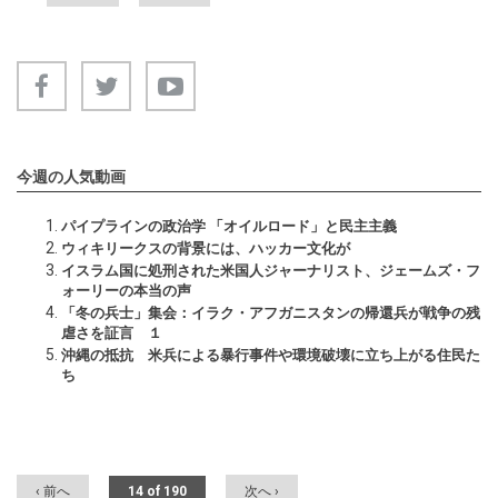
今週の人気動画
パイプラインの政治学 「オイルロード」と民主主義
ウィキリークスの背景には、ハッカー文化が
イスラム国に処刑された米国人ジャーナリスト、ジェームズ・フ
ォーリーの本当の声
「冬の兵士」集会：イラク・アフガニスタンの帰還兵が戦争の残
虐さを証言 １
沖縄の抵抗 米兵による暴行事件や環境破壊に立ち上がる住民た
ち
‹ 前へ
14 of 190
次へ ›