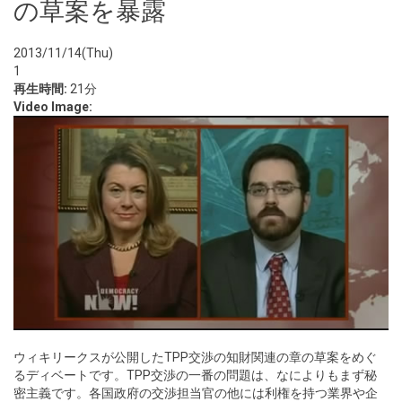
の草案を暴露
2013/11/14(Thu)
1
再生時間:
21分
Video Image:
ウィキリークスが公開したTPP交渉の知財関連の章の草案をめぐ
るディベートです。TPP交渉の一番の問題は、なによりもまず秘
密主義です。各国政府の交渉担当官の他には利権を持つ業界や企