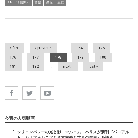
CIA
情報開示
警察
諜報
盗聴
Pages
« first
‹ previous
…
174
175
176
177
178
179
180
181
182
…
next ›
last »
今週の人気動画
シリコンバレーの光と影 マルコム・ハリスが新刊『パロアル
ト：カリフォルニアと資本主義と世界の歴史』を語る