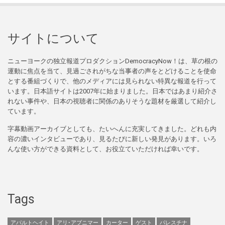
サイトについて
ニューヨークの独立報道プロダクションDemocracyNow！は、草の根の
運動に焦点を当て、見過ごされがちな当事者の声をとどけることを使命
とする番組づくりで、他のメディアには見られない特異な報道を行って
います。日本語サイトは2007年に始まりました。日本ではあまり紹介さ
れない事件や、日本の視聴者に関係のありそうな題材を厳選して紹介し
ています。
字幕動画アーカイブとしても、たいへんに充実してきました。どれも内
容の濃いインタビューであり、見るたびに新しい発見があります。いろ
んな使い方ができる資料として、お役立ていただければ幸いです。
Tags
アパルトヘイト
アリ･アブニマー
カーター
ゲスト
パレスチナ