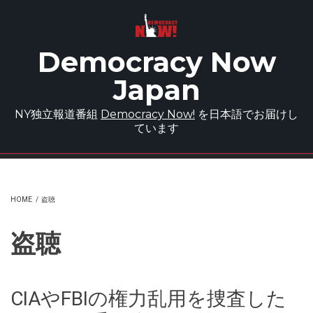
Skip to main content
Democracy Now
Japan
NY独立報道番組
Democracy Now!
を日本語でお届けし
ています
HOME
/
盗聴
盗聴
CIAやFBIの権力乱用を捜査した