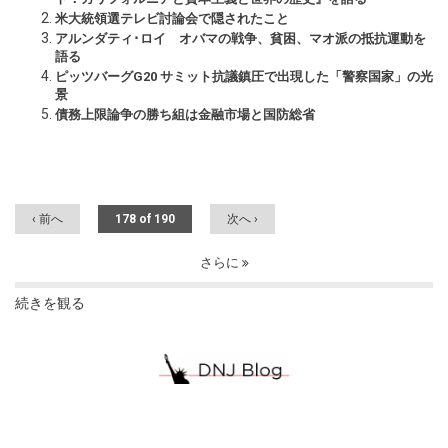
米大統領選テレビ討論会で隠されたこと
アルンダティ･ロイ オバマの戦争、貧困、マオ派の抵抗運動を
語る
ピッツバーグG20 サミット抗議鎮圧で出現した「警察国家」の光
景
債務上限論争の勝ち組は金融市場と国防総省
‹ 前へ
178 of 190
次へ ›
さらに
続きを観る