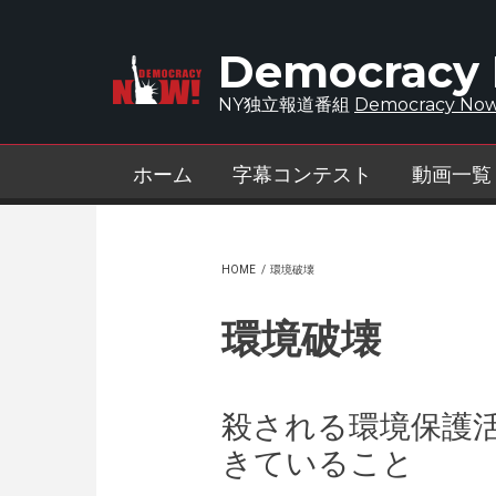
Skip to main content
Democracy
NY独立報道番組
Democracy Now
ホーム
字幕コンテスト
動画一覧
HOME
/
環境破壊
環境破壊
殺される環境保護活
きていること