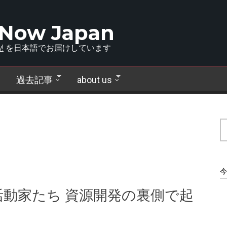
 Now Japan
!
を日本語でお届けしています
過去記事
about us
今
動家たち 資源開発の裏側で起