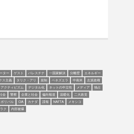
ーター
ゲスト
パレスチナ
一国家解決
分離壁
エネルギー
クス主義
タリク・アリ
規制
ベネズエラ
中南米
左派政権
アクティビズム
デジタル化
ネットの中立性
メディア
独占
社会
警察
企業と社会
偏向報道
温暖化
二大政党
ボリバル
CIA
カナダ
諜報
NAFTA
メキシコ
ラク
内部被爆