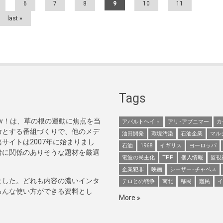
6
7
8
9
10
11
last »
Tags
Now！は、草の根の運動に焦点を当
アパルトヘイト
アリ･アブニマー
カ
命とする番組づくりで、他のメデ
油田開発
環境汚染
石油企業
マル
サイトは2007年に始まりまし
石油
1968
イギリス
ヨーロッパ
者に関係のありそうな題材を厳選
電波の民主化
TPP
個人情報
監視
企業犯罪
映画
シーザー･チャベス
ました。どれも内容の濃いインタ
テロとの戦争
南北
移民
難民
イ
ろんな使い方ができる資料とし
More