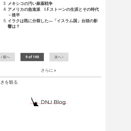
メキシコの汚い麻薬戦争
アメリカの急進派 I.F.ストーンの生涯とその時代
－後半
イラクは既に分裂した―「イスラム国」台頭の影
響は？
‹ 前へ
9 of 190
次へ ›
さらに
続きを観る