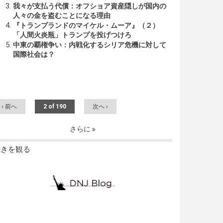
我々が支払う代償：オフショア資産隠しが国内の
人々の金を盗むことになる理由
『トランプランドのマイケル・ムーア』（２）
「人間火炎瓶」トランプを投げつけろ
中東の覇権争い：内戦化するシリア危機に対して
国際社会は？
‹ 前へ
2 of 190
次へ ›
さらに
続きを観る