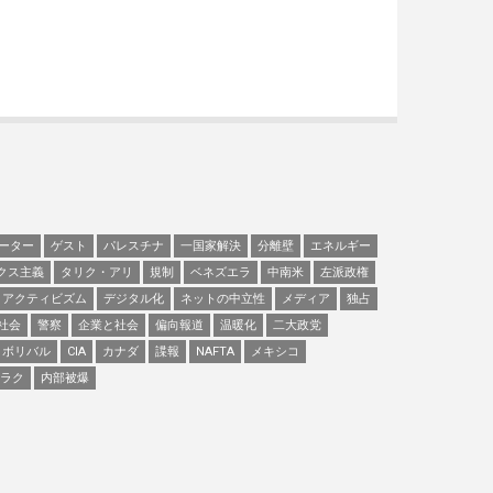
ーター
ゲスト
パレスチナ
一国家解決
分離壁
エネルギー
クス主義
タリク・アリ
規制
ベネズエラ
中南米
左派政権
アクティビズム
デジタル化
ネットの中立性
メディア
独占
社会
警察
企業と社会
偏向報道
温暖化
二大政党
ボリバル
CIA
カナダ
諜報
NAFTA
メキシコ
ラク
内部被爆