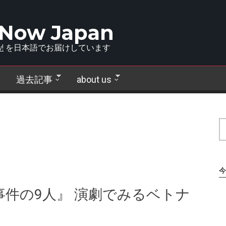
 Now Japan
!
を日本語でお届けしています
過去記事
about us
今
件の9人』 演劇でみるベトナ