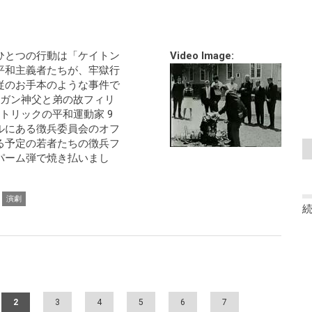
ひとつの行動は「ケイトン
Video Image:
平和主義者たちが、牢獄行
従のお手本のような事件で
ベリガン神父と弟の故フィリ
トリックの平和運動家 9
ルにある徴兵委員会のオフ
る予定の若者たちの徴兵フ
パーム弾で焼き払いまし
演劇
2
3
4
5
6
7