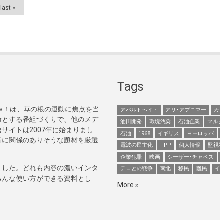
last »
Tags
Now！は、草の根の運動に焦点を当
アパルトヘイト
アリ･アブニマー
カ
命とする番組づくりで、他のメデ
油田開発
環境汚染
石油企業
マル
サイトは2007年に始まりまし
石油
1968
イギリス
ヨーロッパ
者に関係のありそうな題材を厳選
電波の民主化
TPP
個人情報
監視
企業犯罪
映画
シーザー･チャベス
ました。どれも内容の濃いインタ
テロとの戦争
南北
移民
難民
イ
ろんな使い方ができる資料とし
More