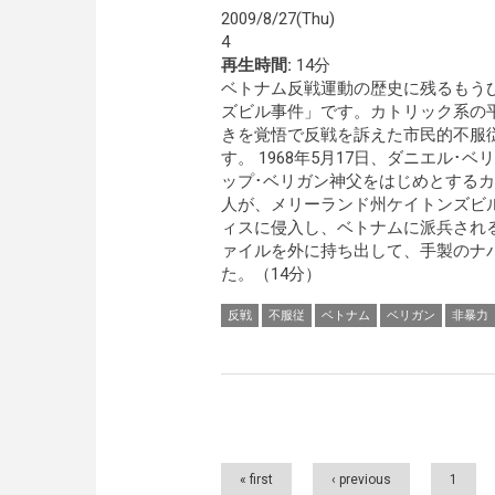
2009/8/27(Thu)
4
再生時間:
14分
ベトナム反戦運動の歴史に残るもう
ズビル事件」です。カトリック系の
きを覚悟で反戦を訴えた市民的不服
す。 1968年5月17日、ダニエル･
ップ･ベリガン神父をはじめとするカ
人が、メリーランド州ケイトンズビ
ィスに侵入し、ベトナムに派兵され
ァイルを外に持ち出して、手製のナ
た。（14分）
反戦
不服従
ベトナム
ベリガン
非暴力
Pages
« first
‹ previous
1