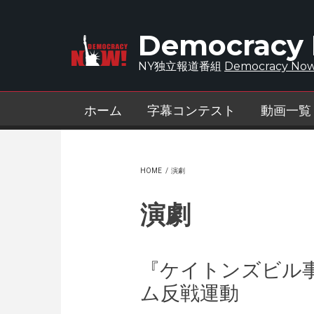
Skip to main content
Democracy
NY独立報道番組
Democracy Now
ホーム
字幕コンテスト
動画一覧
HOME
/
演劇
演劇
『ケイトンズビル事
ム反戦運動